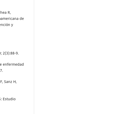
chea R,
noamericana de
ención y
; 2(3):88-9.
 de enfermedad
7.
F, Sanz H,
: Estudio