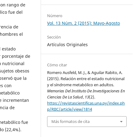
 con rango de
ico fue del
Número
Vol. 13 Núm. 2 (2015): Mayo-Agosto
rencia de
 hombres el
Sección
Artículos Originales
l estado
r porcentaje de
 nutricional
Cómo citar
 sujetos obesos
Romero Ausfeld, M. J., & Aguilar Rabito, A.
bservó que la
(2015). Relación entre el estado nutricional
y el síndrome metabólico en adultos.
es con
Memorias Del Instituto De Investigaciones En
etabólico
Ciencias De La Salud
,
13
(2).
se incrementan
https://revistascientificas.una.py/index.ph
ncia de
p/RIIC/article/view/1814
Más formatos de cita
metabólico fue
o (22,4%).