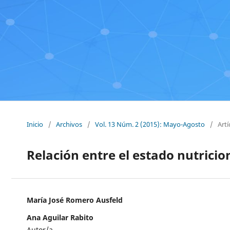
Inicio
/
Archivos
/
Vol. 13 Núm. 2 (2015): Mayo-Agosto
/
Artí
Relación entre el estado nutricio
María José Romero Ausfeld
Ana Aguilar Rabito
Autor/a