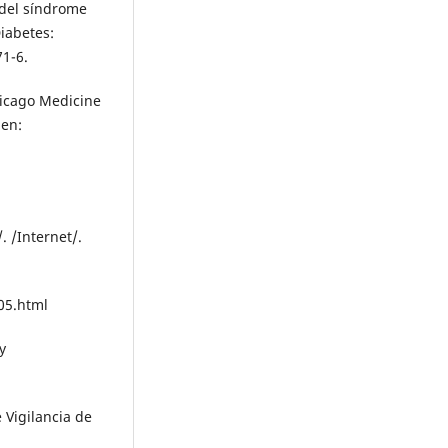
 del síndrome
iabetes:
71-6.
hicago Medicine
 en:
 /Internet/.
05.html
y
 Vigilancia de