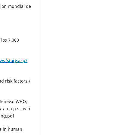
ción mundial de
 los 7.000
ws/story.asp?
d risk factors /
 Geneva: WHO;
 / a p p s . w h
_eng.pdf
ce in human