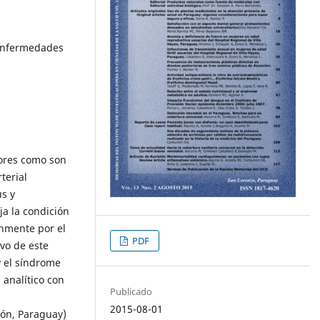
 enfermedades
tores como son
terial
us y
ja la condición
únmente por el
PDF
ivo de este
y el síndrome
 analítico con
Publicado
2015-08-01
ión, Paraguay)