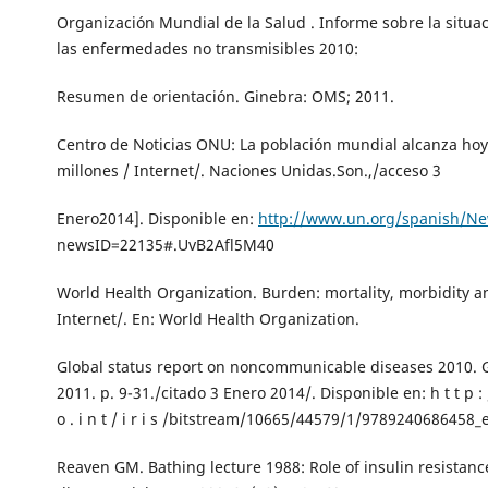
Organización Mundial de la Salud . Informe sobre la situa
las enfermedades no transmisibles 2010:
Resumen de orientación. Ginebra: OMS; 2011.
Centro de Noticias ONU: La población mundial alcanza hoy
millones / Internet/. Naciones Unidas.Son.,/acceso 3
Enero2014]. Disponible en:
http://www.un.org/spanish/Ne
newsID=22135#.UvB2Afl5M40
World Health Organization. Burden: mortality, morbidity an
Internet/. En: World Health Organization.
Global status report on noncommunicable diseases 2010.
2011. p. 9-31./citado 3 Enero 2014/. Disponible en: h t t p : /
o . i n t / i r i s /bitstream/10665/44579/1/9789240686458
Reaven GM. Bathing lecture 1988: Role of insulin resistan