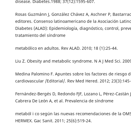
disease. Diabetes.1988; 37(12):1595-607.
Rosas Guzmánn J, González Chávez A, Aschner P, Bastarra
editores. Consenso latinoamericano de la Asociación Lati
Diabetes (ALAD): Epidemiología, diagnóstico, control, prev
tratamiento del síndrome
metabólico en adultos. Rev ALAD. 2010; 18 (1):25-44.
Liu Z. Obesity and metabolic syndrome. N A J Med Sci. 2009
Medina Palomino F. Apuntes sobre los factores de riesgo
cardiovascular /Editorial/. Rev Med Hered. 2012; 23(3):145-
Fernández-Bergés D, Redondo FJF, Lozano L, Pérez-Castán J
Cabrera De León A, et al. Prevalencia de síndrome
metaból i co según las nuevas recomendaciones de la OMS
HERMEX. Gac Sanit. 2011; 25(6):519-24.