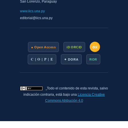
San Lorenzo, Paraguay
www.iics.una.py
editorial@iics.una.py
doi
● Open Access
iD ORCID
C | O | P | E
✦ DORA
ROR
Todo el contenido de esta revista, salvo
indicación contraria, está bajo una
Licencia Creative
Commons Atribución 4.0