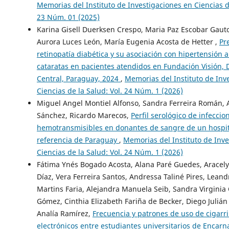
Memorias del Instituto de Investigaciones en Ciencias de
23 Núm. 01 (2025)
Karina Gisell Duerksen Crespo, Maria Paz Escobar Gaut
Aurora Luces León, María Eugenia Acosta de Hetter ,
Pr
retinopatía diabética y su asociación con hipertensión ar
cataratas en pacientes atendidos en Fundación Visión,
Central, Paraguay, 2024
,
Memorias del Instituto de Inv
Ciencias de la Salud: Vol. 24 Núm. 1 (2026)
Miguel Angel Montiel Alfonso, Sandra Ferreira Román, 
Sánchez, Ricardo Marecos,
Perfil serológico de infeccio
hemotransmisibles en donantes de sangre de un hospit
referencia de Paraguay
,
Memorias del Instituto de Inv
Ciencias de la Salud: Vol. 24 Núm. 1 (2026)
Fátima Ynés Bogado Acosta, Alana Paré Guedes, Aracely 
Díaz, Vera Ferreira Santos, Andressa Taliné Pires, Lean
Martins Faria, Alejandra Manuela Seib, Sandra Virginia
Gómez, Cinthia Elizabeth Fariña de Becker, Diego Julián 
Analía Ramírez,
Frecuencia y patrones de uso de cigarri
electrónicos entre estudiantes universitarios de Encar