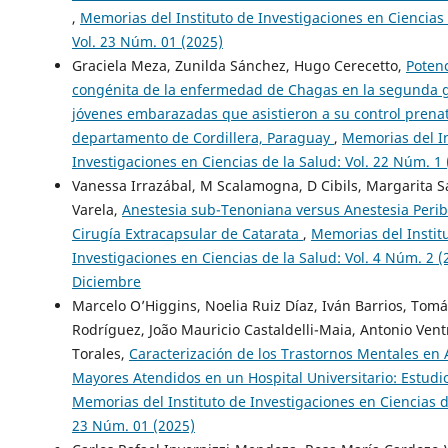
,
Memorias del Instituto de Investigaciones en Ciencias 
Vol. 23 Núm. 01 (2025)
Graciela Meza, Zunilda Sánchez, Hugo Cerecetto,
Potenc
congénita de la enfermedad de Chagas en la segunda 
jóvenes embarazadas que asistieron a su control prenat
departamento de Cordillera, Paraguay
,
Memorias del In
Investigaciones en Ciencias de la Salud: Vol. 22 Núm. 1 
Vanessa Irrazábal, M Scalamogna, D Cibils, Margarita S
Varela,
Anestesia sub-Tenoniana versus Anestesia Peri
Cirugía Extracapsular de Catarata
,
Memorias del Instit
Investigaciones en Ciencias de la Salud: Vol. 4 Núm. 2 (2
Diciembre
Marcelo O’Higgins, Noelia Ruiz Díaz, Iván Barrios, Tom
Rodríguez, João Mauricio Castaldelli-Maia, Antonio Ventri
Torales,
Caracterización de los Trastornos Mentales en 
Mayores Atendidos en un Hospital Universitario: Estudi
Memorias del Instituto de Investigaciones en Ciencias de
23 Núm. 01 (2025)