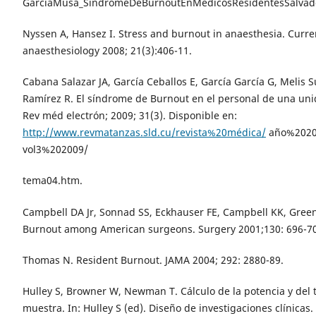
GarciaMusa_SindromeDeBurnoutEnMedicosResidentesSalvado
Nyssen A, Hansez I. Stress and burnout in anaesthesia. Curre
anaesthesiology 2008; 21(3):406-11.
Cabana Salazar JA, García Ceballos E, García García G, Melis S
Ramírez R. El síndrome de Burnout en el personal de una uni
Rev méd electrón; 2009; 31(3). Disponible en:
http://www.revmatanzas.sld.cu/revista%20médica/
año%2020
vol3%202009/
tema04.htm.
Campbell DA Jr, Sonnad SS, Eckhauser FE, Campbell KK, Greenf
Burnout among American surgeons. Surgery 2001;130: 696-7
Thomas N. Resident Burnout. JAMA 2004; 292: 2880-89.
Hulley S, Browner W, Newman T. Cálculo de la potencia y del
muestra. In: Hulley S (ed). Diseño de investigaciones clínicas.