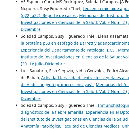
AF Espínola Cano, MS Rodríguez, Soledad Campos, JA Fer
Noguera, Susy Figueredo Thiel,
Leucemia mieloide aguda
(q22; q22). Reporte de casos
,
Memorias del Instituto d
Investigaciones en Ciencias de la Salud: Vol. 9 Núm. 2 (2
Diciembre
Soledad Campos, Susy Figueredo Thiel, Elena Kasamat
la proteína p53 en esófago de Barrett y adenocarcinoma
Experiencia del Departamento de Patología, IICS
,
Memo
Instituto de Investigaciones en Ciencias de la Salud: Vo
(2011): Julio-Diciembre
Luis Sanabria, Elsa Segovia, Nidia González, Pedro Alcar
de Bilbao,
Actividad larvicida de extractos vegetales ac
de Aedes aegypti (primeros ensayos)
,
Memorias del Ins
Investigaciones en Ciencias de la Salud: Vol. 7 Núm. 2 (2
Diciembre
Soledad Campos, Susy Figueredo Thiel,
Inmunohistoquí
diagnóstico de la fiebre amarilla. Experiencia en el Dpto
del Instituto de Investigaciones en Ciencias de la Salud
Anatomía Patológica, Facultad de Ciencias Medicas, Un