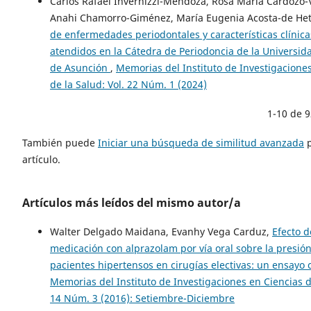
Carlos Rafael Invernizzi-Mendoza, Rosa María Cardozo-V
Anahi Chamorro-Giménez, María Eugenia Acosta-de Het
de enfermedades periodontales y características clínic
atendidos en la Cátedra de Periodoncia de la Universi
de Asunción
,
Memorias del Instituto de Investigacione
de la Salud: Vol. 22 Núm. 1 (2024)
1-10 de 
También puede
Iniciar una búsqueda de similitud avanzada
p
artículo.
Artículos más leídos del mismo autor/a
Walter Delgado Maidana, Evanhy Vega Carduz,
Efecto d
medicación con alprazolam por vía oral sobre la presión
pacientes hipertensos en cirugías electivas: un ensayo 
Memorias del Instituto de Investigaciones en Ciencias de
14 Núm. 3 (2016): Setiembre-Diciembre