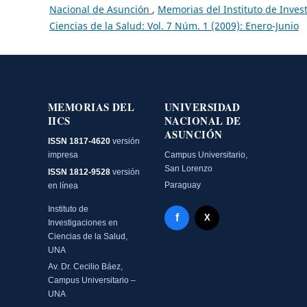
Nacional de Asunción
,
Memorias del Instituto de Inves
Ciencias de la Salud: Vol. 7 Núm. 1 (2009): Enero-Junio
MEMORIAS DEL
UNIVERSIDAD
IICS
NACIONAL DE
ASUNCIÓN
ISSN 1817-4620
versión
impresa
Campus Universitario,
San Lorenzo
ISSN 1812-9528
versión
Paraguay
en línea
Instituto de
Facebook - Memorias del
f
X Twitter - MIICS UNA
X
Investigaciones en
Ciencias de la Salud,
UNA
Av. Dr. Cecilio Báez,
Campus Universitario –
UNA