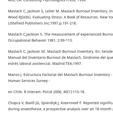
Maslach C, Jackson S, Leiter M. Maslach Burnout Inventory. In
Wood RJ(eds). Evaluating Stress: A Book of Resources. New Y
Littlefield Publishers Inc;1997.p.191-218.
Maslach C,Jackson S. The measurement of experienced Burnou
Occupational Behavoir 1981; 2:99-113.
Maslach C, Jackson SE. Maslach Burnout Inventory. En: Seisde
Manual del Inventario Burnout de Maslach. Síndrome del q
estrés laboral asistencial. Madrid:TEA;1997.
Manso J. Estructura Factorial del Maslach Burnout Inventory -
Human Services Survey -
en Chile. R interam. Psicol 2006; 40(1):115-18.
Chopra V, Bovill JG, Spierdiyk J, Koornneef F. Reported signifi
during anaesthesia: a prospective analysis over an 18-month p