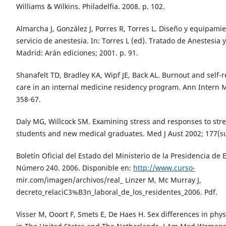
Williams & Wilkins. Philadelfia. 2008. p. 102.
Almarcha J, González J, Porres R, Torres L. Diseño y equipami
servicio de anestesia. In: Torres L (ed). Tratado de Anestesia
Madrid: Arán ediciones; 2001. p. 91.
Shanafelt TD, Bradley KA, Wipf JE, Back AL. Burnout and self-
care in an internal medicine residency program. Ann Intern 
358-67.
Daly MG, Willcock SM. Examining stress and responses to stre
students and new medical graduates. Med J Aust 2002; 177(su
Boletín Oficial del Estado del Ministerio de la Presidencia de 
Número 240. 2006. Disponible en:
http://www.curso-
mir.com/imagen/archivos/real_ Linzer M, Mc Murray J,
decreto_relaciC3%B3n_laboral_de_los_residentes_2006. Pdf.
Visser M, Ooort F, Smets E, De Haes H. Sex differences in phy