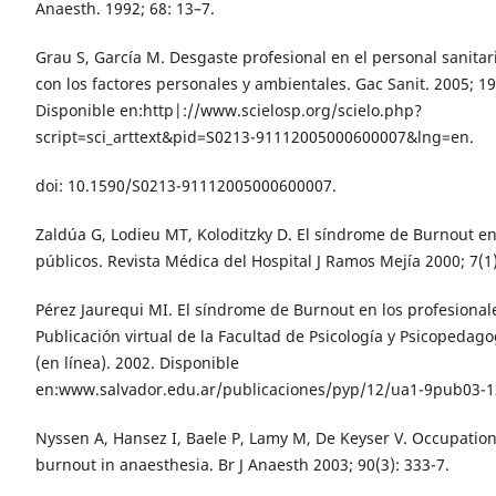
Anaesth. 1992; 68: 13–7.
Grau S, García M. Desgaste profesional en el personal sanitari
con los factores personales y ambientales. Gac Sanit. 2005; 19
Disponible en:http|://www.scielosp.org/scielo.php?
script=sci_arttext&pid=S0213-91112005000600007&lng=en.
doi: 10.1590/S0213-91112005000600007.
Zaldúa G, Lodieu MT, Koloditzky D. El síndrome de Burnout en
públicos. Revista Médica del Hospital J Ramos Mejía 2000; 7(1)
Pérez Jaurequi MI. El síndrome de Burnout en los profesionale
Publicación virtual de la Facultad de Psicología y Psicopedag
(en línea). 2002. Disponible
en:www.salvador.edu.ar/publicaciones/pyp/12/ua1-9pub03-1
Nyssen A, Hansez I, Baele P, Lamy M, De Keyser V. Occupation
burnout in anaesthesia. Br J Anaesth 2003; 90(3): 333-7.