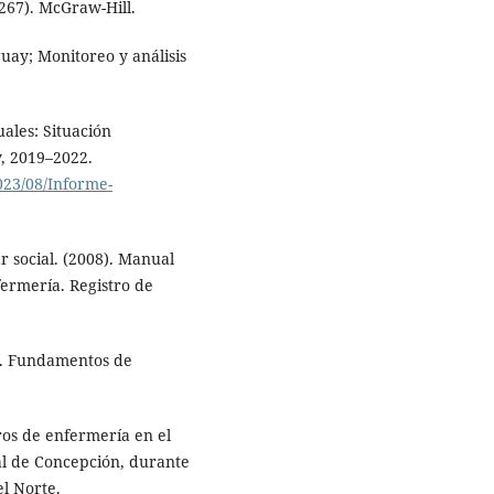
267). McGraw-Hill.
guay; Monitoreo y análisis
uales: Situación
, 2019–2022.
023/08/Informe-
r social. (2008). Manual
fermería. Registro de
18). Fundamentos de
tros de enfermería en el
ial de Concepción, durante
l Norte.