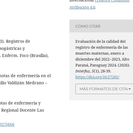
internacional
Creative Commons
Atribución 4.0
.
CÓMO CITAR
23). Registros de
Evaluación de la calidad del
registro de enfermería de las
sogástricas y
muertes maternas, enero a
 Enferm. Foco (Brasília),
diciembre del 2022–2023, Alto
Paraná, Paraguay 2024. (2026).
Interfaz
,
5
(1), 28-39.
 notas de enfermería en el
https://doi.org/10.57201/
milio Valdizán Medrano –
MÁS FORMATOS DE CITA
notas de enfermería y
l Regional Docente Las
802/5666