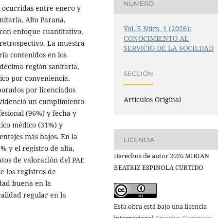
NÚMERO
 ocurridas entre enero y
itaria, Alto Paraná,
Vol. 5 Núm. 1 (2026):
 con enfoque cuantitativo,
CONOCIMIENTO AL
 retrospectivo. La muestra
SERVICIO DE LA SOCIEDAD
ía contenidos en los
décima región sanitaria,
SECCIÓN
ico por conveniencia.
borados por licenciados
Artículos Original
evidenció un cumplimiento
fesional (96%) y fecha y
tico médico (31%) y
ntajes más bajos. En la
LICENCIA
% y el registro de alta,
Derechos de autor 2026 MIRIAN
atos de valoración del PAE
BEATRIZ ESPINOLA CURTIDO
e los registros de
dad buena en la
alidad regular en la
Esta obra está bajo una licencia