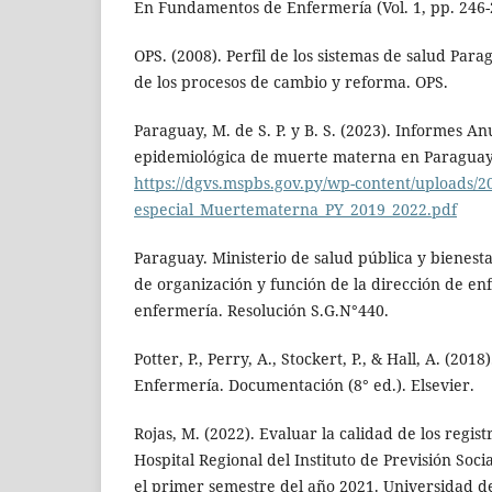
En Fundamentos de Enfermería (Vol. 1, pp. 246-
OPS. (2008). Perfil de los sistemas de salud Para
de los procesos de cambio y reforma. OPS.
Paraguay, M. de S. P. y B. S. (2023). Informes An
epidemiológica de muerte materna en Paraguay
https://dgvs.mspbs.gov.py/wp-content/uploads/2
especial_Muertematerna_PY_2019_2022.pdf
Paraguay. Ministerio de salud pública y bienesta
de organización y función de la dirección de en
enfermería. Resolución S.G.N°440.
Potter, P., Perry, A., Stockert, P., & Hall, A. (20
Enfermería. Documentación (8° ed.). Elsevier.
Rojas, M. (2022). Evaluar la calidad de los regis
Hospital Regional del Instituto de Previsión Soc
el primer semestre del año 2021. Universidad de