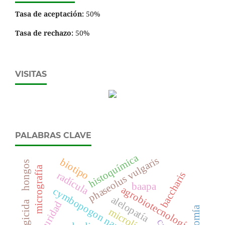
Tasa de aceptación:
50%
Tasa de rechazo:
50%
VISITAS
PALABRAS CLAVE
histoquímica
phaseolus vulgaris
biotipo
hongos
micrografía
baccharis
radícula
baapa
agrobiotecnología
cymbopogon nardus
alelopatía
fungicida