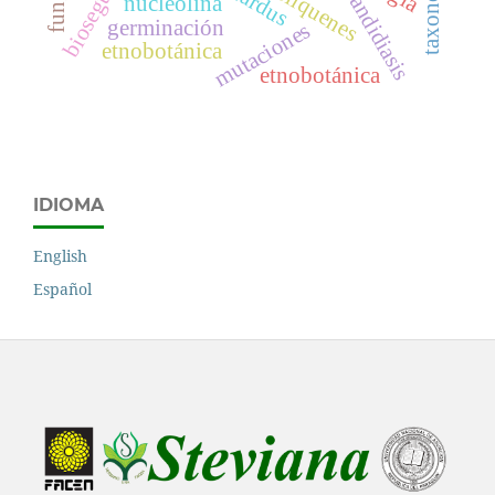
bioseguridad
taxonomía
microlíquenes
candidiasis
nucleolina
germinación
mutaciones
etnobotánica
etnobotánica
IDIOMA
English
Español