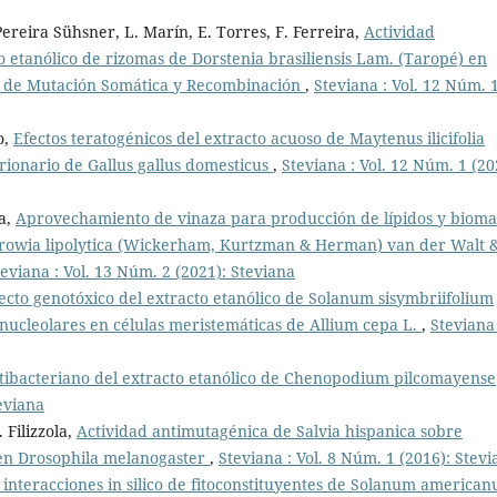
Pereira Sühsner, L. Marín, E. Torres, F. Ferreira,
Actividad
o etanólico de rizomas de Dorstenia brasiliensis Lam. (Taropé) en
t de Mutación Somática y Recombinación
,
Steviana : Vol. 12 Núm. 
o,
Efectos teratogénicos del extracto acuoso de Maytenus ilicifolia
brionario de Gallus gallus domesticus
,
Steviana : Vol. 12 Núm. 1 (20
la,
Aprovechamiento de vinaza para producción de lípidos y bioma
rrowia lipolytica (Wickerham, Kurtzman & Herman) van der Walt 
teviana : Vol. 13 Núm. 2 (2021): Steviana
ecto genotóxico del extracto etanólico de Solanum sisymbriifolium
s nucleolares en células meristemáticas de Allium cepa L.
,
Steviana 
tibacteriano del extracto etanólico de Chenopodium pilcomayense
teviana
 Filizzola,
Actividad antimutagénica de Salvia hispanica sobre
en Drosophila melanogaster
,
Steviana : Vol. 8 Núm. 1 (2016): Stev
e interacciones in silico de fitoconstituyentes de Solanum america