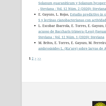
Solanum guaraniticum y Solanum lycopers
,
Steviana : Vol. 12 Núm. 2 (2020): Stevian
E. Gayozo, L. Rojas,
Estudio predictivo in 
S y lectinas cianobacterianas con activida
L. Escobar Ibarrola, E. Torres, E. Gayozo,
acuoso de Baccharis trimera (Less) (Jagu
Steviana : Vol. 12 Núm. 1 (2020): Steviana
M. Britos, E. Torres, E. Gayozo, M. Ferreir
ambrosioides L. (Ka’are) sobre larvas de 
1
2
>
>>