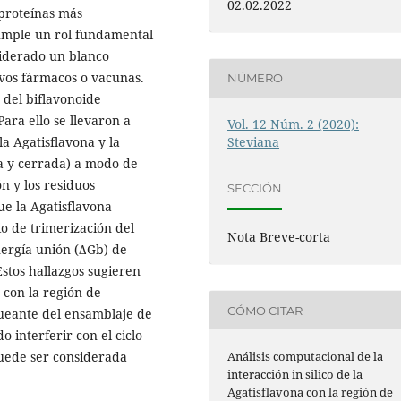
02.02.2022
 proteínas más
umple un rol fundamental
nsiderado un blanco
vos fármacos o vacunas.
NÚMERO
o del biflavonoide
ara ello se llevaron a
Vol. 12 Núm. 2 (2020):
a Agatisflavona y la
Steviana
ta y cerrada) a modo de
ón y los residuos
SECCIÓN
ue la Agatisflavona
io de trimerización del
Nota Breve-corta
nergía unión (ΔGb) de
Estos hallazgos sugieren
 con la región de
CÓMO CITAR
ueante del ensamblaje de
 interferir con el ciclo
 puede ser considerada
Análisis computacional de la
interacción in silico de la
Agatisflavona con la región de