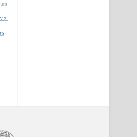
ntum
V-2-
to