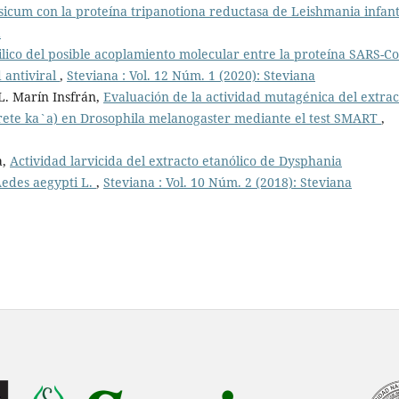
icum con la proteína tripanotiona reductasa de Leishmania infa
a
silico del posible acoplamiento molecular entre la proteína SARS-Co
d antiviral
,
Steviana : Vol. 12 Núm. 1 (2020): Steviana
 L. Marín Insfrán,
Evaluación de la actividad mutagénica del extrac
arete ka`a) en Drosophila melanogaster mediante el test SMART
,
a,
Actividad larvicida del extracto etanólico de Dysphania
Aedes aegypti L.
,
Steviana : Vol. 10 Núm. 2 (2018): Steviana