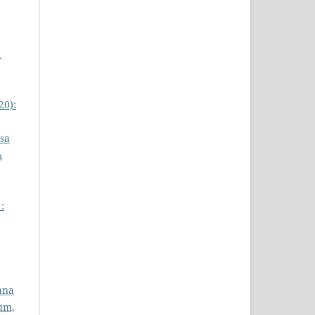
1
20):
sa
&
:
iana
num,