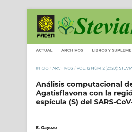
ACTUAL
ARCHIVOS
LIBROS Y SUPLEM
INICIO
/
ARCHIVOS
/
VOL. 12 NÚM. 2 (2020): STEV
Análisis computacional de 
Agatisflavona con la regi
espícula (S) del SARS-CoV
E. Gayozo