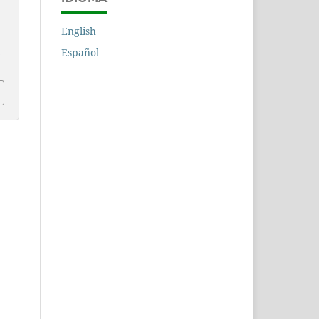
English
n
Español