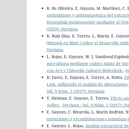
R. de Oliveira, E. Gayozo, M. Martínez, C. 
antioxidante y antimutagénica del extract
Drosophila melanogaster mediante el Tes
(2020): Steviana
K. Ruiz Díaz, E. Torres, L. Marín, E. Gayoz
(Reissek ex Mart.) sobre el desarrollo em
Steviana
L. Rojas, E. Gayozo, W. J. Sandoval-Espíno
microbiana mediante cultivo mixto de Ya
von Arx y Chlorella vulgaris Beijerinck
,
S
D. Farez, E. Gayozo, E. Torres, A. Notto,
Ef
Lam. utilizando el análisis de alteracione
Vol. 9 Núm. 2 (2017): Steviana
Y. Sleiman, E. Gayozo, E. Torres,
Efecto an
Aellen
,
Steviana : Vol. 9 Núm. 1 (2017): S
E. Gayozo, C. Rivarola, L. Marín Insfrán, N.
mutaciones y recombinaciones somáticas 
E. Gayozo, L. Rojas,
Análisis estructural d