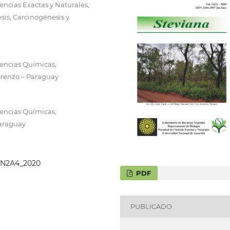
encias Exactas y Naturales,
is, Carcinogénesis y
iencias Químicas,
orenzo – Paraguay
iencias Químicas,
Paraguay
12N2A4_2020
PDF
PUBLICADO