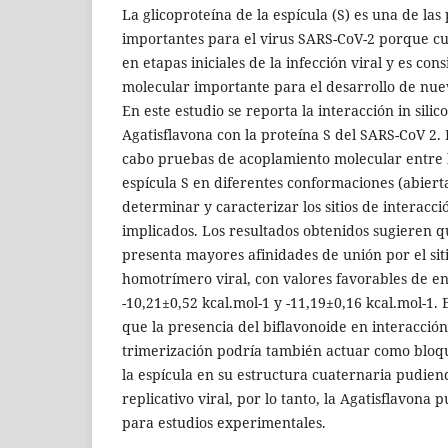
La glicoproteína de la espícula (S) es una de las
importantes para el virus SARS-CoV-2 porque c
en etapas iniciales de la infección viral y es co
molecular importante para el desarrollo de nue
En este estudio se reporta la interacción in silic
Agatisflavona con la proteína S del SARS-CoV 2. P
cabo pruebas de acoplamiento molecular entre l
espícula S en diferentes conformaciones (abier
determinar y caracterizar los sitios de interacci
implicados. Los resultados obtenidos sugieren q
presenta mayores afinidades de unión por el sit
homotrímero viral, con valores favorables de e
-10,21±0,52 kcal.mol-1 y -11,19±0,16 kcal.mol-1. 
que la presencia del biflavonoide en interacción
trimerización podría también actuar como bloq
la espícula en su estructura cuaternaria pudiendo
replicativo viral, por lo tanto, la Agatisflavona
para estudios experimentales.