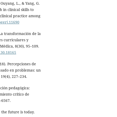
 Ouyang, L., & Yang, G.
n clinical skills to
clinical practice among
/peerj.11690
 La transformación de la
es curriculares y
 Médica, 8(30), 95–109.
.30.18165
2018). Percepciones de
basado en problemas: un
19(4), 227–234.
vación pedagógica:
miento crítico de
1–6567.
the future is today.