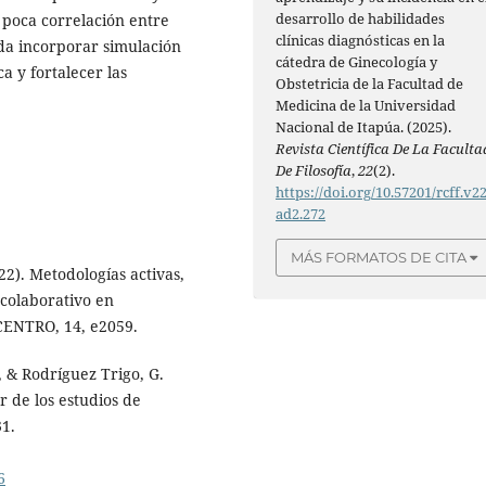
desarrollo de habilidades
 poca correlación entre
clínicas diagnósticas en la
nda incorporar simulación
cátedra de Ginecología y
a y fortalecer las
Obstetricia de la Facultad de
Medicina de la Universidad
Nacional de Itapúa. (2025).
Revista Científica De La Faculta
De Filosofía
,
22
(2).
https://doi.org/10.57201/rcff.v2
ad2.272
MÁS FORMATOS DE CITA
22). Metodologías activas,
 colaborativo en
CENTRO, 14, e2059.
, & Rodríguez Trigo, G.
r de los estudios de
31.
6