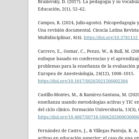
Brailovsky, D. (2017). La pedagogía y su vocabul
Educación, 2(1), 52–62.
Campos, R. (2024, julio-agosto). Psicopedagogía y
Una revisión documental. Ciencia Latina Revista 
Multidisciplinar, 8(4).
https://doi.org/10.37811/c
Carrero, E., Gomar, C., Penzo, W., & Rull, M. (2
enfoque basado en conferencias y el aprendizaj
problemas para la enseñanza de la evaluación p
Europea de Anestesiología, 24(12), 1008–1015.
https://doi.org/10.1017/S0265021506002304
Castillo-Montes, M., & Ramírez-Santana, M. (202
enseñanza usando metodologías activas y TIC en
del ciclo clínico. Formación Universitaria, 13(3),
https://doi.org/10.4067/S0718-500620200003000
Fernández de Castro, J., & Villegas Pantoja, R. A
activas en educación superior: el caso de una u