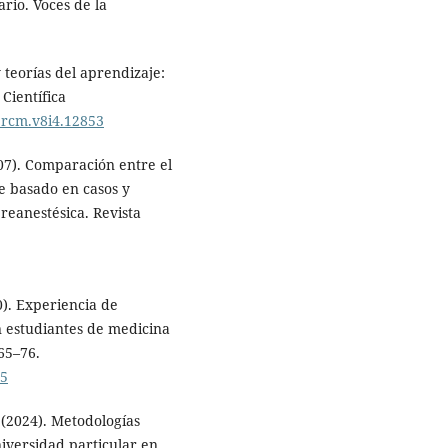
ario. Voces de la
 teorías del aprendizaje:
Científica
l_rcm.v8i4.12853
007). Comparación entre el
e basado en casos y
reanestésica. Revista
0). Experiencia de
 estudiantes de medicina
 65–76.
65
. (2024). Metodologías
niversidad particular en