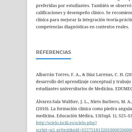
preferidas por estudiantes. También se observó
calificaciones y desempeño clínico. Se recomie
clínica para mejorar la integración teoría-práctic
competencias diagnósticas en contextos reales.
REFERENCIAS
Albarrán Torres, F. A., & Díaz Larenas, C. H. (20
desarrollo del aprendizaje conceptual y trabajo
estudiantes universitarios de Medicina. EDUME
Álvarez-Sala Walther, J. L., Nieto Barbero, M. A.
(2010). La formación clínica como piedra angula
medicina. Educación Médica, 13(Supl. 1), S25–S
http://scielo.isciii.es/scielo.php?
script=sci_arttext&pid=S15751813201000050000