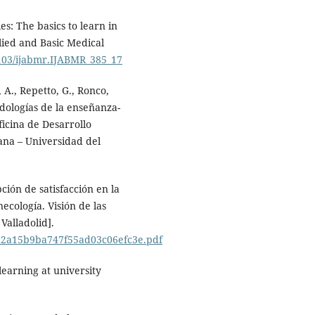
es: The basics to learn in
lied and Basic Medical
.4103/ijabmr.IJABMR_385_17
, A., Repetto, G., Ronco,
odologías de la enseñanza-
ficina de Desarrollo
ana – Universidad del
ción de satisfacción en la
ecología. Visión de las
Valladolid].
9cc2a15b9ba747f55ad03c06efc3e.pdf
 learning at university