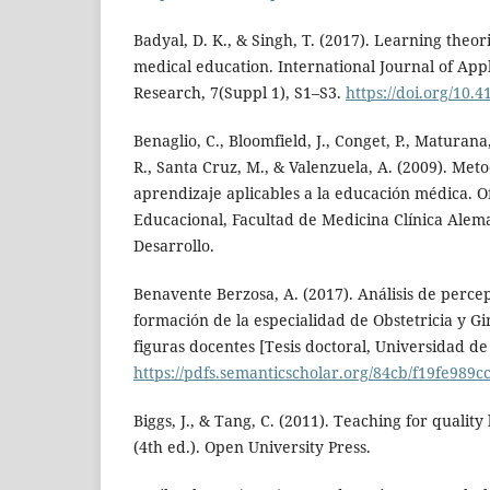
Badyal, D. K., & Singh, T. (2017). Learning theori
medical education. International Journal of App
Research, 7(Suppl 1), S1–S3.
https://doi.org/10
Benaglio, C., Bloomfield, J., Conget, P., Maturana
R., Santa Cruz, M., & Valenzuela, A. (2009). Met
aprendizaje aplicables a la educación médica. O
Educacional, Facultad de Medicina Clínica Alem
Desarrollo.
Benavente Berzosa, A. (2017). Análisis de percep
formación de la especialidad de Obstetricia y Gin
figuras docentes [Tesis doctoral, Universidad de 
https://pdfs.semanticscholar.org/84cb/f19fe98
Biggs, J., & Tang, C. (2011). Teaching for quality
(4th ed.). Open University Press.