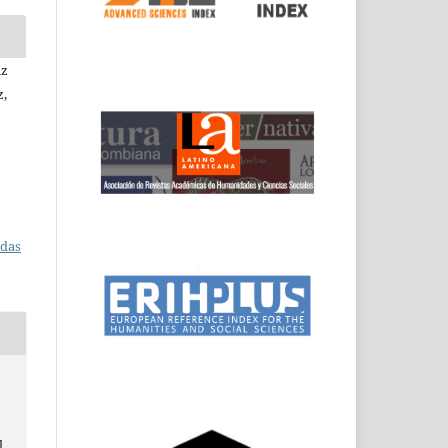
iz
z,
adas
l