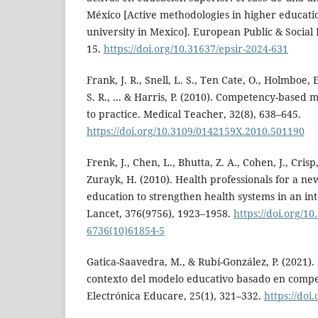
México [Active methodologies in higher educatio
university in Mexico]. European Public & Social 
15.
https://doi.org/10.31637/epsir-2024-631
Frank, J. R., Snell, L. S., Ten Cate, O., Holmboe, E
S. R., ... & Harris, P. (2010). Competency-based 
to practice. Medical Teacher, 32(8), 638–645.
https://doi.org/10.3109/0142159X.2010.501190
Frenk, J., Chen, L., Bhutta, Z. A., Cohen, J., Crisp,
Zurayk, H. (2010). Health professionals for a n
education to strengthen health systems in an i
Lancet, 376(9756), 1923–1958.
https://doi.org/10
6736(10)61854-5
Gatica-Saavedra, M., & Rubí-González, P. (2021). 
contexto del modelo educativo basado en compet
Electrónica Educare, 25(1), 321–332.
https://doi