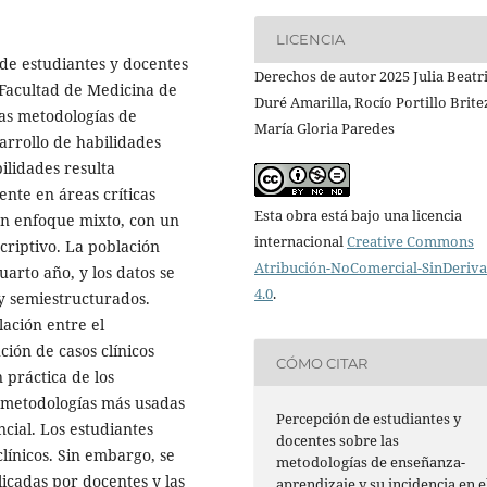
LICENCIA
 de estudiantes y docentes
Derechos de autor 2025 Julia Beatr
 Facultad de Medicina de
Duré Amarilla, Rocío Portillo Brite
las metodologías de
María Gloria Paredes
arrollo de habilidades
bilidades resulta
nte en áreas críticas
Esta obra está bajo una licencia
un enfoque mixto, con un
internacional
Creative Commons
criptivo. La población
Atribución-NoComercial-SinDeriv
arto año, y los datos se
4.0
.
y semiestructurados.
lación entre el
ión de casos clínicos
CÓMO CITAR
n práctica de los
 metodologías más usadas
Percepción de estudiantes y
cial. Los estudiantes
docentes sobre las
línicos. Sin embargo, se
metodologías de enseñanza-
icadas por docentes y las
aprendizaje y su incidencia en e