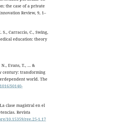
n: the case of a private
Innovation Review, 9, 1–
. S., Carraccio, C., Swing,
medical education: theory
 N., Evans, T., ... &
ew century: transforming
nterdependent world. The
.1016/S0140-
La clase magistral en el
encias. Revista
.org/10.15359/ree.25-1.17