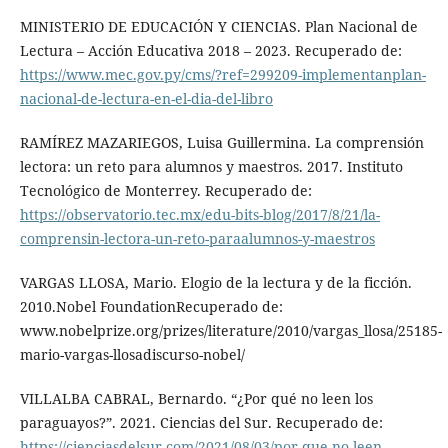
MINISTERIO DE EDUCACIÓN Y CIENCIAS. Plan Nacional de
Lectura – Acción Educativa 2018 – 2023. Recuperado de:
https://www.mec.gov.py/cms/?ref=299209-implementanplan-
nacional-de-lectura-en-el-dia-del-libro
RAMÍREZ MAZARIEGOS, Luisa Guillermina. La comprensión
lectora: un reto para alumnos y maestros. 2017. Instituto
Tecnológico de Monterrey. Recuperado de:
https://observatorio.tec.mx/edu-bits-blog/2017/8/21/la-
comprensin-lectora-un-reto-paraalumnos-y-maestros
VARGAS LLOSA, Mario. Elogio de la lectura y de la ficción.
2010.Nobel FoundationRecuperado de:
www.nobelprize.org/prizes/literature/2010/vargas_llosa/25185-
mario-vargas-llosadiscurso-nobel/
VILLALBA CABRAL, Bernardo. “¿Por qué no leen los
paraguayos?”. 2021. Ciencias del Sur. Recuperado de:
https://cienciasdelsur.com/2021/08/03/por-que-no-leen-