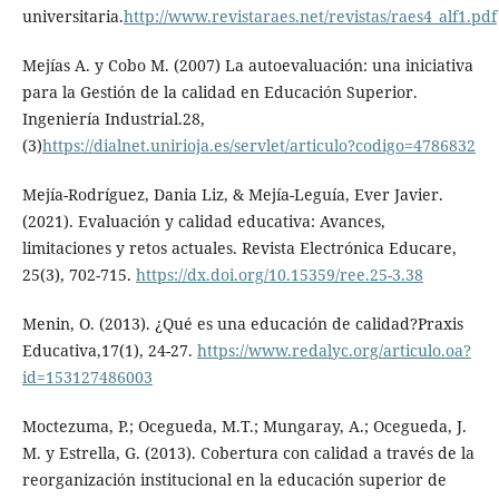
universitaria.
http://www.revistaraes.net/revistas/raes4_alf1.pdf
Mejías A. y Cobo M. (2007) La autoevaluación: una iniciativa
para la Gestión de la calidad en Educación Superior.
Ingeniería Industrial.28,
(3)
https://dialnet.unirioja.es/servlet/articulo?codigo=4786832
Mejía-Rodríguez, Dania Liz, & Mejía-Leguía, Ever Javier.
(2021). Evaluación y calidad educativa: Avances,
limitaciones y retos actuales. Revista Electrónica Educare,
25(3), 702-715.
https://dx.doi.org/10.15359/ree.25-3.38
Menin, O. (2013). ¿Qué es una educación de calidad?Praxis
Educativa,17(1), 24-27.
https://www.redalyc.org/articulo.oa?
id=153127486003
Moctezuma, P.; Ocegueda, M.T.; Mungaray, A.; Ocegueda, J.
M. y Estrella, G. (2013). Cobertura con calidad a través de la
reorganización institucional en la educación superior de