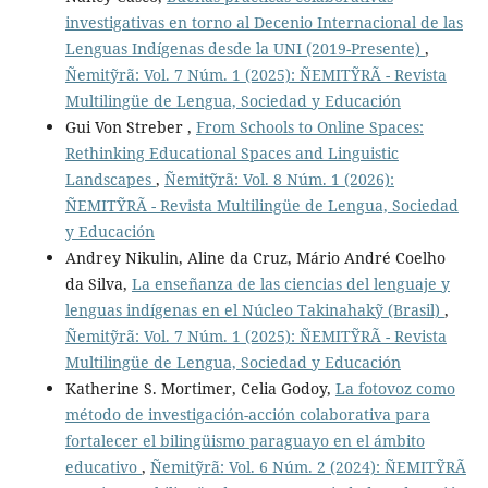
investigativas en torno al Decenio Internacional de las
Lenguas Indígenas desde la UNI (2019-Presente)
,
Ñemitỹrã: Vol. 7 Núm. 1 (2025): ÑEMITỸRÃ - Revista
Multilingüe de Lengua, Sociedad y Educación
Gui Von Streber ,
From Schools to Online Spaces:
Rethinking Educational Spaces and Linguistic
Landscapes
,
Ñemitỹrã: Vol. 8 Núm. 1 (2026):
ÑEMITỸRÃ - Revista Multilingüe de Lengua, Sociedad
y Educación
Andrey Nikulin, Aline da Cruz, Mário André Coelho
da Silva,
La enseñanza de las ciencias del lenguaje y
lenguas indígenas en el Núcleo Takinahakỹ (Brasil)
,
Ñemitỹrã: Vol. 7 Núm. 1 (2025): ÑEMITỸRÃ - Revista
Multilingüe de Lengua, Sociedad y Educación
Katherine S. Mortimer, Celia Godoy,
La fotovoz como
método de investigación-acción colaborativa para
fortalecer el bilingüismo paraguayo en el ámbito
educativo
,
Ñemitỹrã: Vol. 6 Núm. 2 (2024): ÑEMITỸRÃ