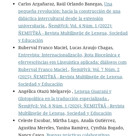
Carlos Argañaraz, Raúl Orlando Banegas,
Una
pequeña revolución: hacia la construcción de una
didáctica intercultural desde la extensión
universitaria
,
Ñemitỹrã: Vol. 4 Núm. 1 (2022):
ÑEMITỸRÃ - Revista Multilingüe de Lengua, Sociedad
y Educación
Ruberval Franco Maciel, Lucas Araujo Chagas,
Entrevista: Internacionalização, Rota Bioceânica e
efervescências em Linguística aplicada: diálogos com
Ruberval Franco Maciel
,
Ñemitỹrã: Vol. 7 Núm. 2
(2025): ÑEMITỸRÃ - Revista Multilingüe de Lengua,
Sociedad y Educación
Angélica Otazú Melgarejo ,
Lengua Guaraní y
Glotopolítica en la traducción especializada
,
Ñemitỹrã: Vol. 8 Núm. 1 (2026): ÑEMITỸRÃ - Revista
Multilingüe de Lengua, Sociedad y Educación
Celeste Escobar, Mirtha Lugo, Analía Gutiérrez,
Agustina Mereles, Yanina Ramírez, Cynthia Bogado,
Nancy Casco,
Buenas prácticas colaborativas