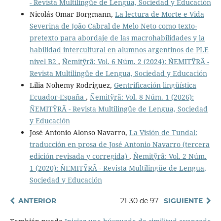
- Revista Multilingüe de Lengua, Sociedad y Educación
Nicolás Omar Borgmann,
La lectura de Morte e Vida
Severina de João Cabral de Melo Neto como texto-
pretexto para abordaje de las macrohabilidades y la
habilidad intercultural en alumnos argentinos de PLE
nivel B2
,
Ñemitỹrã: Vol. 6 Núm. 2 (2024): ÑEMITỸRÃ -
Revista Multilingüe de Lengua, Sociedad y Educación
Lilia Nohemy Rodriguez,
Gentrificación lingüística
Ecuador-España
,
Ñemitỹrã: Vol. 8 Núm. 1 (2026):
ÑEMITỸRÃ - Revista Multilingüe de Lengua, Sociedad
y Educación
José Antonio Alonso Navarro,
La Visión de Tundal:
traducción en prosa de José Antonio Navarro (tercera
edición revisada y corregida)
,
Ñemitỹrã: Vol. 2 Núm.
1 (2020): ÑEMITỸRÃ - Revista Multilingüe de Lengua,
Sociedad y Educación
ANTERIOR
21-30 de 97
SIGUIENTE