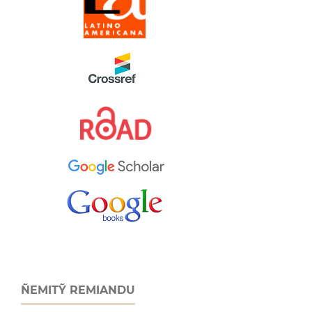
ÑEMITỸ REMIANDU