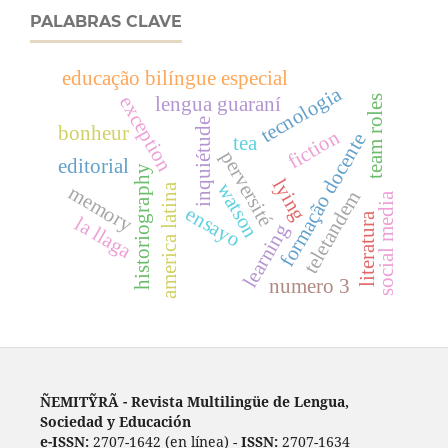
PALABRAS CLAVE
educação bilíngue especial
tecnologia
exception
team roles
lengua guaraní
inquiétude
bonheur
fiction
formação docente
tea
perversité
editorial
historiography
lying
watson
america latina
memory
teletandem
social media
ensayo
literatura
la llaga
learning
numero 3
ÑEMITỸRÃ - Revista Multilingüe de Lengua,
Sociedad y Educación
e-ISSN:
2707-1642 (en línea) -
ISSN:
2707-1634