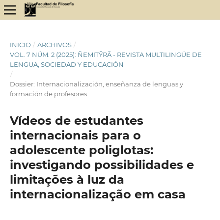
INICIO
/
ARCHIVOS
/
VOL. 7 NÚM. 2 (2025): ÑEMITỸRÃ - REVISTA MULTILINGÜE DE
LENGUA, SOCIEDAD Y EDUCACIÓN
/
Dossier: Internacionalización, enseñanza de lenguas y
formación de profesores
Vídeos de estudantes
internacionais para o
adolescente poliglotas:
investigando possibilidades e
limitações à luz da
internacionalização em casa