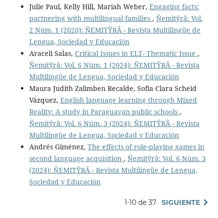
Julie Paul, Kelly Hill, Mariah Weber,
Engaging facts:
partnering with multilingual families
,
Ñemitỹrã: Vol.
2 Núm. 1 (2020): ÑEMITỸRÃ - Revista Multilingüe de
Lengua, Sociedad y Educación
Araceli Salas,
Critical Issues in ELT- Thematic Issue
,
Ñemitỹrã: Vol. 6 Núm. 1 (2024): ÑEMITỸRÃ - Revista
Multilingüe de Lengua, Sociedad y Educación
Maura Judith Zalimben Recalde, Sofia Clara Scheid
Vázquez,
English language learning through Mixed
Reality: A study in Paraguayan public schools
,
Ñemitỹrã: Vol. 6 Núm. 3 (2024): ÑEMITỸRÃ - Revista
Multilingüe de Lengua, Sociedad y Educación
Andrés Giménez,
The effects of role-playing games in
second language acquisition
,
Ñemitỹrã: Vol. 6 Núm. 3
(2024): ÑEMITỸRÃ - Revista Multilingüe de Lengua,
Sociedad y Educación
1-10 de 37
SIGUIENTE