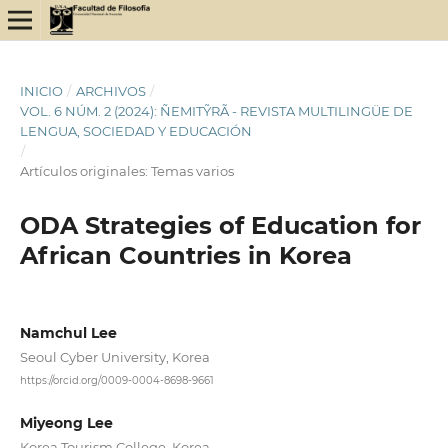
INICIO
/
ARCHIVOS
/
VOL. 6 NÚM. 2 (2024): ÑEMITỸRÃ - REVISTA MULTILINGÜE DE
LENGUA, SOCIEDAD Y EDUCACIÓN
/
Artículos originales: Temas varios
ODA Strategies of Education for
African Countries in Korea
Namchul Lee
Seoul Cyber University, Korea
https://orcid.org/0009-0004-8698-9661
Miyeong Lee
Korea Tourism College, Korea