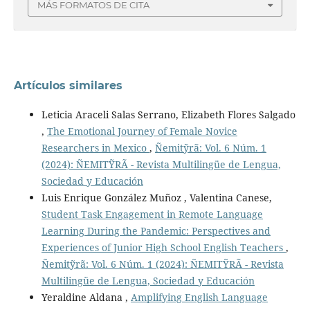
MÁS FORMATOS DE CITA
Artículos similares
Leticia Araceli Salas Serrano, Elizabeth Flores Salgado
,
The Emotional Journey of Female Novice
Researchers in Mexico
,
Ñemitỹrã: Vol. 6 Núm. 1
(2024): ÑEMITỸRÃ - Revista Multilingüe de Lengua,
Sociedad y Educación
Luis Enrique González Muñoz , Valentina Canese,
Student Task Engagement in Remote Language
Learning During the Pandemic: Perspectives and
Experiences of Junior High School English Teachers
,
Ñemitỹrã: Vol. 6 Núm. 1 (2024): ÑEMITỸRÃ - Revista
Multilingüe de Lengua, Sociedad y Educación
Yeraldine Aldana ,
Amplifying English Language