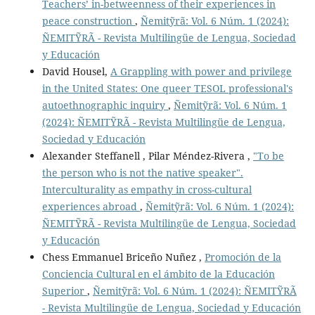
Teachers’ in-betweenness of their experiences in
peace construction
,
Ñemitỹrã: Vol. 6 Núm. 1 (2024):
ÑEMITỸRÃ - Revista Multilingüe de Lengua, Sociedad
y Educación
David Housel,
A Grappling with power and privilege
in the United States: One queer TESOL professional's
autoethnographic inquiry
,
Ñemitỹrã: Vol. 6 Núm. 1
(2024): ÑEMITỸRÃ - Revista Multilingüe de Lengua,
Sociedad y Educación
Alexander Steffanell , Pilar Méndez-Rivera ,
"To be
the person who is not the native speaker".
Interculturality as empathy in cross-cultural
experiences abroad
,
Ñemitỹrã: Vol. 6 Núm. 1 (2024):
ÑEMITỸRÃ - Revista Multilingüe de Lengua, Sociedad
y Educación
Chess Emmanuel Briceño Nuñez ,
Promoción de la
Conciencia Cultural en el ámbito de la Educación
Superior
,
Ñemitỹrã: Vol. 6 Núm. 1 (2024): ÑEMITỸRÃ
- Revista Multilingüe de Lengua, Sociedad y Educación