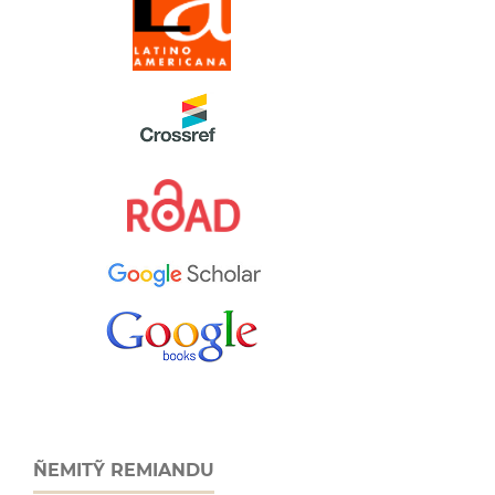
ÑEMITỸ REMIANDU