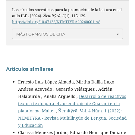
Los círculos socráticos para la promoción de la lectura en el
aula ILE . (2024).
Ñemitỹrã
,
6
(1), 115-129.
https://doi.org/10.47133/NEMITYRA20240601-A8
MÁS FORMATOS DE CITA
Artículos similares
Ernesto Luis López Almada, Mirtha Dalila Lugo ,
Andrea Acevedo , Gerardo Velázquez , Adrián
Halaburda , Analía Arguello ,
Desarrollo de reactivos
texto a texto para el aprendizaje de Guaraní en la
plataforma Maitei
,
Ñemitỹrã: Vol. 4 Núm. 1 (2022):
ÑEMITỸRÃ - Revista Multilingüe de Lengua, Sociedad
y Educación
Clarissa Menezes Jordão, Eduardo Henrique Diniz de