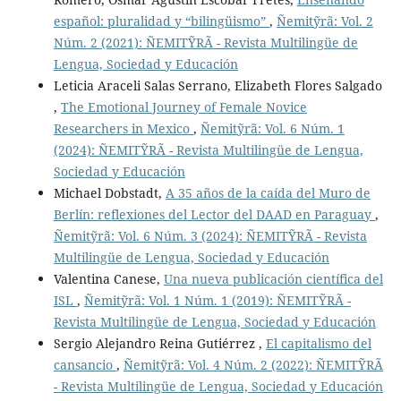
español: pluralidad y “bilingüismo”
,
Ñemitỹrã: Vol. 2
Núm. 2 (2021): ÑEMITỸRÃ - Revista Multilingüe de
Lengua, Sociedad y Educación
Leticia Araceli Salas Serrano, Elizabeth Flores Salgado
,
The Emotional Journey of Female Novice
Researchers in Mexico
,
Ñemitỹrã: Vol. 6 Núm. 1
(2024): ÑEMITỸRÃ - Revista Multilingüe de Lengua,
Sociedad y Educación
Michael Dobstadt,
A 35 años de la caída del Muro de
Berlín: reflexiones del Lector del DAAD en Paraguay
,
Ñemitỹrã: Vol. 6 Núm. 3 (2024): ÑEMITỸRÃ - Revista
Multilingüe de Lengua, Sociedad y Educación
Valentina Canese,
Una nueva publicación científica del
ISL
,
Ñemitỹrã: Vol. 1 Núm. 1 (2019): ÑEMITỸRÃ -
Revista Multilingüe de Lengua, Sociedad y Educación
Sergio Alejandro Reina Gutiérrez ,
El capitalismo del
cansancio
,
Ñemitỹrã: Vol. 4 Núm. 2 (2022): ÑEMITỸRÃ
- Revista Multilingüe de Lengua, Sociedad y Educación