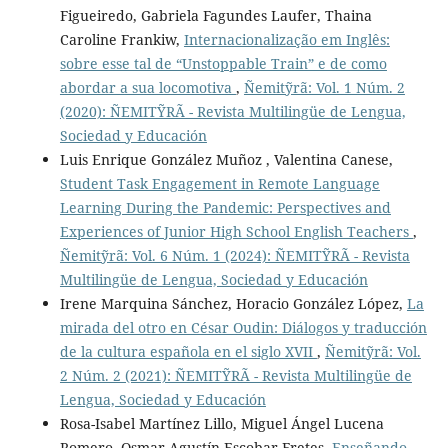
Figueiredo, Gabriela Fagundes Laufer, Thaina
Caroline Frankiw,
Internacionalização em Inglês:
sobre esse tal de “Unstoppable Train” e de como
abordar a sua locomotiva
,
Ñemitỹrã: Vol. 1 Núm. 2
(2020): ÑEMITỸRÃ - Revista Multilingüe de Lengua,
Sociedad y Educación
Luis Enrique González Muñoz , Valentina Canese,
Student Task Engagement in Remote Language
Learning During the Pandemic: Perspectives and
Experiences of Junior High School English Teachers
,
Ñemitỹrã: Vol. 6 Núm. 1 (2024): ÑEMITỸRÃ - Revista
Multilingüe de Lengua, Sociedad y Educación
Irene Marquina Sánchez, Horacio González López,
La
mirada del otro en César Oudin: Diálogos y traducción
de la cultura española en el siglo XVII
,
Ñemitỹrã: Vol.
2 Núm. 2 (2021): ÑEMITỸRÃ - Revista Multilingüe de
Lengua, Sociedad y Educación
Rosa-Isabel Martínez Lillo, Miguel Ángel Lucena
Romero, Osmar Agustín Escobar Fretes,
Enseñando