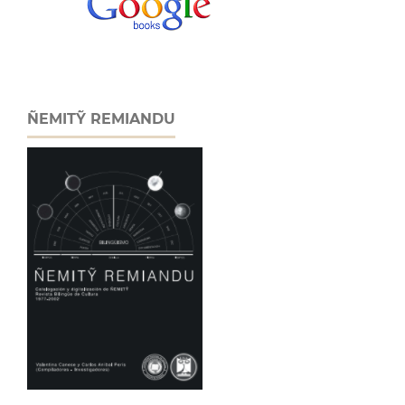
ÑEMITỸ REMIANDU