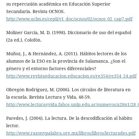
su repercusión académica en Educación Superior
Secundaria. Revista OCNOS.
http://www.uclm.es/cepli/v1_doc/ocnos/02/ocnos_02_cap7.pdf
Moliner García, M. D. (1998). Diccionario de uso del español
(2a ed.). Colofón.
Muñoz, J., & Hernández, A. (2011). Hábitos lectores de los
alumnos de la ESO en la provincia de Salamanca. ¿Son el
género y el entorno factores diferenciales?
http://www.revistaeducacion.educacion.es/re354/re354_24.pdf
Obregón Rodríguez, M. (2006). Los círculos de literatura en
la escuela. Revista Lectura y Vida, 48-59.
http://www.lecturayvida.fahce.unlp.edu.ar/numeros/a28n1/28
Paredes, J. (2004). La lectura. De la descodificación al hábito
lector.
http://www.razonypalabra.org.mx/libros/libros/lecturades.pdf