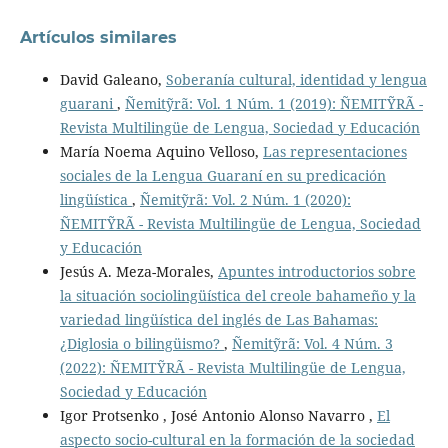
Artículos similares
David Galeano,
Soberanía cultural, identidad y lengua
guarani
,
Ñemitỹrã: Vol. 1 Núm. 1 (2019): ÑEMITỸRÃ -
Revista Multilingüe de Lengua, Sociedad y Educación
María Noema Aquino Velloso,
Las representaciones
sociales de la Lengua Guaraní en su predicación
lingüística
,
Ñemitỹrã: Vol. 2 Núm. 1 (2020):
ÑEMITỸRÃ - Revista Multilingüe de Lengua, Sociedad
y Educación
Jesús A. Meza-Morales,
Apuntes introductorios sobre
la situación sociolingüística del creole bahameño y la
variedad lingüística del inglés de Las Bahamas:
¿Diglosia o bilingüismo?
,
Ñemitỹrã: Vol. 4 Núm. 3
(2022): ÑEMITỸRÃ - Revista Multilingüe de Lengua,
Sociedad y Educación
Igor Protsenko , José Antonio Alonso Navarro ,
El
aspecto socio-cultural en la formación de la sociedad