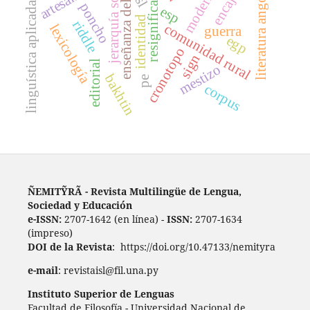
enseñanza del léxico
modernidad
literatura angolana
jerarquía social
resignificación
artesanía
encaje
linguística aplicada
poncho
esp
identidad
riddle
comunidad rural
lexicología
guerra
egp
cronotopo
sign
editorial
mestizo
bakhtin
pe
corpus
ÑEMITỸRÃ - Revista Multilingüe de Lengua,
Sociedad y Educación
e-ISSN:
2707-1642 (en línea) -
ISSN:
2707-1634
(impreso)
DOI de la Revista
: https://doi.org/10.47133/nemityra
e-mail
: revistaisl@fil.una.py
Instituto Superior de Lenguas
Facultad de Filosofía - Universidad Nacional de