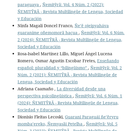
paraguaya
,
Ñemitỹrã: Vol. 4 Núm. 2 (2022):
ÑEMITỸRÃ - Revista Multilingüe de Lengua, Sociedad
y Educación
Ninfa Magalí Doncel Franco,
Ñe’ë ojeipyaháva
guaraníme oñemomorä haçua
,
Ñemitỹrã: Vol. 6 Núm.
2 (2024): ÑEMITỸRÃ - Revista Multilingüe de Lengua,
Sociedad y Educación
Rosa-Isabel Martínez Lillo, Miguel Ángel Lucena
Romero, Osmar Agustín Escobar Fretes,
Enseñando
español: pluralidad y “bilingüismo”
,
Ñemitỹrã: Vol. 2
Núm. 2 (2021): ÑEMITỸRÃ - Revista Multilingüe de
Lengua, Sociedad y Educación
Adriana Caamaño ,
La diversidad desde una
perspectiva psicolingüística
,
Ñemitỹrã: Vol. 6 Núm. 1
(2024): ÑEMITỸRÃ - Revista Multilingüe de Lengua,
Sociedad y Educación
Dionisio Fleitas Lecoski,
Guarani Paraguái ñe’ẽryru
momba’ereko, Ñemyasãi Peteĩha
,
Ñemitỹrã: Vol. 5
Núm. 3 (2023): ÑEMITỸRÃ - Revista Multilingüe de