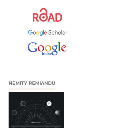
ÑEMITỸ REMIANDU