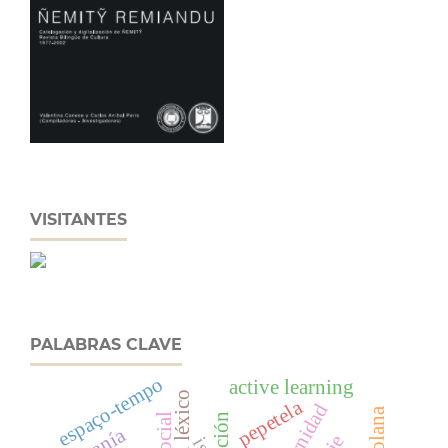
VISITANTES
PALABRAS CLAVE
espaço-tempo
active learning
pepetela
isl