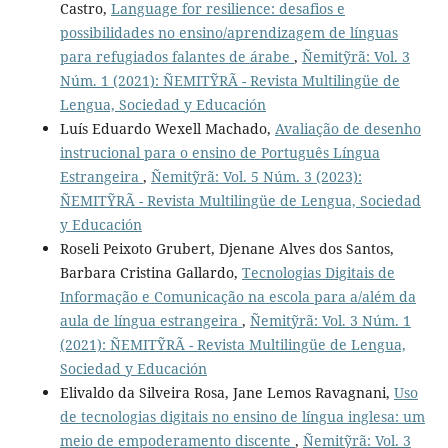
Castro,
Language for resilience: desafios e
possibilidades no ensino/aprendizagem de línguas
para refugiados falantes de árabe
,
Ñemitỹrã: Vol. 3
Núm. 1 (2021): ÑEMITỸRÃ - Revista Multilingüe de
Lengua, Sociedad y Educación
Luís Eduardo Wexell Machado,
Avaliação de desenho
instrucional para o ensino de Português Língua
Estrangeira
,
Ñemitỹrã: Vol. 5 Núm. 3 (2023):
ÑEMITỸRÃ - Revista Multilingüe de Lengua, Sociedad
y Educación
Roseli Peixoto Grubert, Djenane Alves dos Santos,
Barbara Cristina Gallardo,
Tecnologias Digitais de
Informação e Comunicação na escola para a/além da
aula de língua estrangeira
,
Ñemitỹrã: Vol. 3 Núm. 1
(2021): ÑEMITỸRÃ - Revista Multilingüe de Lengua,
Sociedad y Educación
Elivaldo da Silveira Rosa, Jane Lemos Ravagnani,
Uso
de tecnologias digitais no ensino de língua inglesa: um
meio de empoderamento discente
,
Ñemitỹrã: Vol. 3