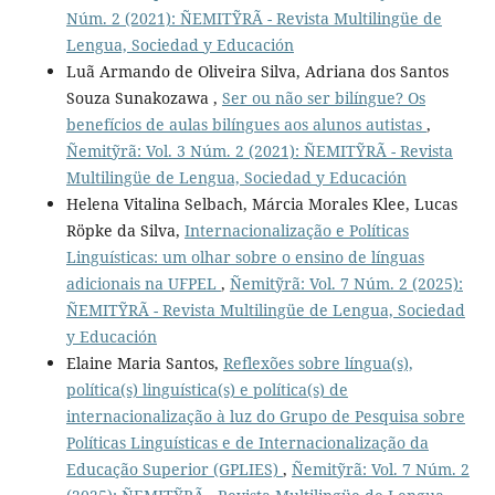
Núm. 2 (2021): ÑEMITỸRÃ - Revista Multilingüe de
Lengua, Sociedad y Educación
Luã Armando de Oliveira Silva, Adriana dos Santos
Souza Sunakozawa ,
Ser ou não ser bilíngue? Os
benefícios de aulas bilíngues aos alunos autistas
,
Ñemitỹrã: Vol. 3 Núm. 2 (2021): ÑEMITỸRÃ - Revista
Multilingüe de Lengua, Sociedad y Educación
Helena Vitalina Selbach, Márcia Morales Klee, Lucas
Röpke da Silva,
Internacionalização e Políticas
Linguísticas: um olhar sobre o ensino de línguas
adicionais na UFPEL
,
Ñemitỹrã: Vol. 7 Núm. 2 (2025):
ÑEMITỸRÃ - Revista Multilingüe de Lengua, Sociedad
y Educación
Elaine Maria Santos,
Reflexões sobre língua(s),
política(s) linguística(s) e política(s) de
internacionalização à luz do Grupo de Pesquisa sobre
Políticas Linguísticas e de Internacionalização da
Educação Superior (GPLIES)
,
Ñemitỹrã: Vol. 7 Núm. 2