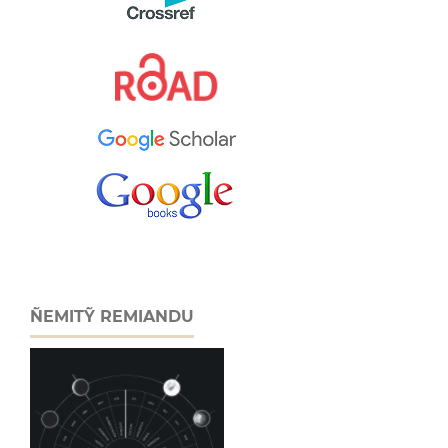
ÑEMITỸ REMIANDU