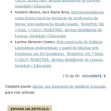
(2025): ÑEMITỸRÃ - Revista Multilingüe de Lengua,
Sociedad y Educación
Gustavo Moura, Iara María Bruz,
Internacionalização
como prática local na formação de professores de
língua: telecolaboração Brasil-Canadá
,
Ñemitỹrã: Vol.
3 Núm. 1 (2021): ÑEMITỸRÃ - Revista Multilingüe de
Lengua, Sociedad y Educación
Larissa Menezes Gomes,
Pela construção de Políticas
Linguísticas institucionais: o papel do Idiomas sem
Fronteiras nas IES brasileiras
,
Ñemitỹrã: Vol. 7 Núm.
2 (2025): ÑEMITỸRÃ - Revista Multilingüe de Lengua,
Sociedad y Educación
1-10 de 191
SIGUIENTE
También puede
Iniciar una búsqueda de similitud avanzada
para este artículo.
ENVIAR UN ARTÍCULO