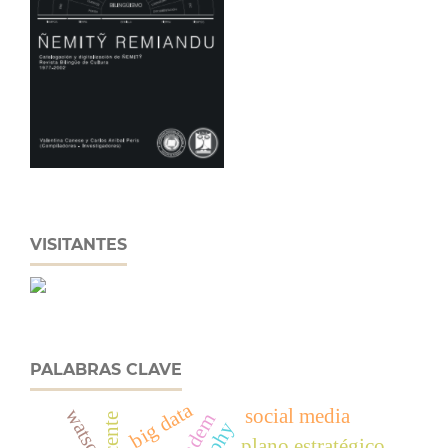
VISITANTES
PALABRAS CLAVE
big data
watson
social media
plano estratégico