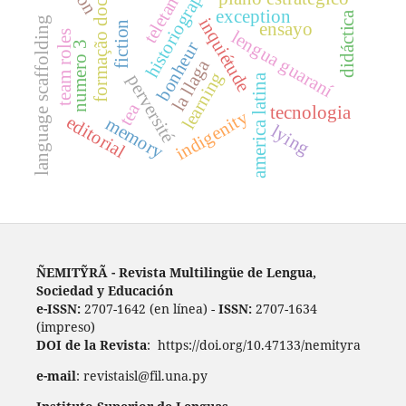
teletandem
formação docente
historiography
exception
didáctica
inquiétude
language scaffolding
fiction
ensayo
lengua guaraní
team roles
bonheur
numero 3
la llaga
learning
perversité
america latina
tea
tecnologia
indigenity
editorial
memory
lying
ÑEMITỸRÃ - Revista Multilingüe de Lengua,
Sociedad y Educación
e-ISSN:
2707-1642 (en línea) -
ISSN:
2707-1634
(impreso)
DOI de la Revista
: https://doi.org/10.47133/nemityra
e-mail
: revistaisl@fil.una.py