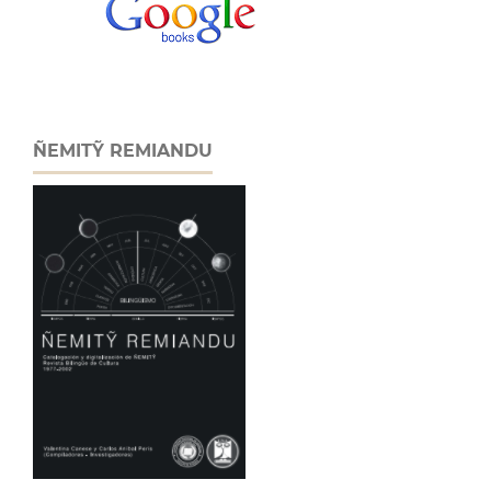
ÑEMITỸ REMIANDU