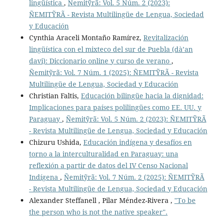
lingüística
,
Ñemitỹrã: Vol. 5 Núm. 2 (2023):
ÑEMITỸRÃ - Revista Multilingüe de Lengua, Sociedad
y Educación
Cynthia Araceli Montaño Ramírez,
Revitalización
lingüística con el mixteco del sur de Puebla (dà’an
davi): Diccionario online y curso de verano
,
Ñemitỹrã: Vol. 7 Núm. 1 (2025): ÑEMITỸRÃ - Revista
Multilingüe de Lengua, Sociedad y Educación
Christian Faltis,
Educación bilingüe hacia la dignidad:
Implicaciones para países polilingües como EE. UU. y
Paraguay
,
Ñemitỹrã: Vol. 5 Núm. 2 (2023): ÑEMITỸRÃ
- Revista Multilingüe de Lengua, Sociedad y Educación
Chizuru Ushida,
Educación indígena y desafíos en
torno a la interculturalidad en Paraguay: una
reflexión a partir de datos del IV Censo Nacional
Indígena
,
Ñemitỹrã: Vol. 7 Núm. 2 (2025): ÑEMITỸRÃ
- Revista Multilingüe de Lengua, Sociedad y Educación
Alexander Steffanell , Pilar Méndez-Rivera ,
"To be
the person who is not the native speaker".