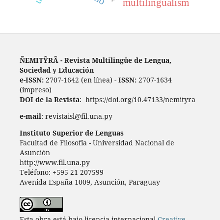
multilingualism
ÑEMITỸRÃ - Revista Multilingüe de Lengua,
Sociedad y Educación
e-ISSN:
2707-1642 (en línea) -
ISSN:
2707-1634
(impreso)
DOI de la Revista
: https://doi.org/10.47133/nemityra
e-mail
: revistaisl@fil.una.py
Instituto Superior de Lenguas
Facultad de Filosofía - Universidad Nacional de
Asunción
http://www.fil.una.py
Teléfono: +595 21 207599
Avenida España 1009, Asunción, Paraguay
Esta obra está bajo licencia internacional
Creative