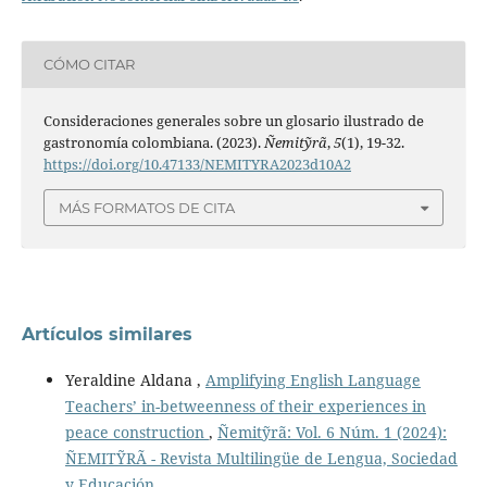
CÓMO CITAR
Consideraciones generales sobre un glosario ilustrado de
gastronomía colombiana. (2023).
Ñemitỹrã
,
5
(1), 19-32.
https://doi.org/10.47133/NEMITYRA2023d10A2
MÁS FORMATOS DE CITA
Artículos similares
Yeraldine Aldana ,
Amplifying English Language
Teachers’ in-betweenness of their experiences in
peace construction
,
Ñemitỹrã: Vol. 6 Núm. 1 (2024):
ÑEMITỸRÃ - Revista Multilingüe de Lengua, Sociedad
y Educación