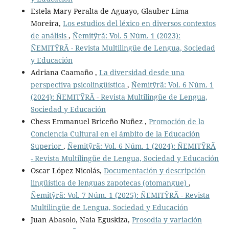
Estela Mary Peralta de Aguayo, Glauber Lima
Moreira,
Los estudios del léxico en diversos contextos
de análisis
,
Ñemitỹrã: Vol. 5 Núm. 1 (2023):
ÑEMITỸRÃ - Revista Multilingüe de Lengua, Sociedad
y Educación
Adriana Caamaño ,
La diversidad desde una
perspectiva psicolingüística
,
Ñemitỹrã: Vol. 6 Núm. 1
(2024): ÑEMITỸRÃ - Revista Multilingüe de Lengua,
Sociedad y Educación
Chess Emmanuel Briceño Nuñez ,
Promoción de la
Conciencia Cultural en el ámbito de la Educación
Superior
,
Ñemitỹrã: Vol. 6 Núm. 1 (2024): ÑEMITỸRÃ
- Revista Multilingüe de Lengua, Sociedad y Educación
Oscar López Nicolás,
Documentación y descripción
lingüística de lenguas zapotecas (otomangue)
,
Ñemitỹrã: Vol. 7 Núm. 1 (2025): ÑEMITỸRÃ - Revista
Multilingüe de Lengua, Sociedad y Educación
Juan Abasolo, Naia Eguskiza,
Prosodia y variación