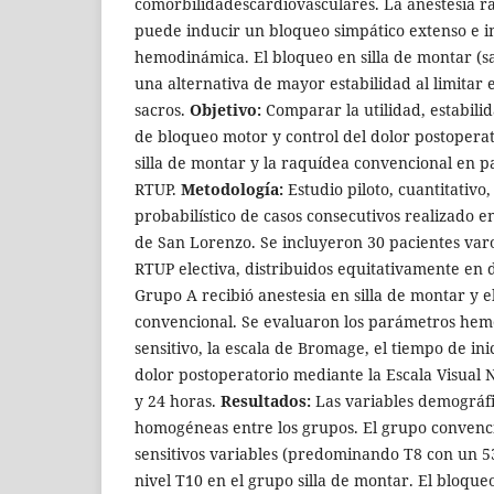
comorbilidadescardiovasculares. La anestesia 
puede inducir un bloqueo simpático extenso e i
hemodinámica. El bloqueo en silla de montar (s
una alternativa de mayor estabilidad al limitar 
sacros.
Objetivo:
Comparar la utilidad, estabil
de bloqueo motor y control del dolor postoperat
silla de montar y la raquídea convencional en p
RTUP.
Metodología:
Estudio piloto, cuantitativo
probabilístico de casos consecutivos realizado en
de San Lorenzo. Se incluyeron 30 pacientes va
RTUP electiva, distribuidos equitativamente en 
Grupo A recibió anestesia en silla de montar y 
convencional. Se evaluaron los parámetros hemo
sensitivo, la escala de Bromage, el tiempo de ini
dolor postoperatorio mediante la Escala Visual 
y 24 horas.
Resultados:
Las variables demográfi
homogéneas entre los grupos. El grupo convenci
sensitivos variables (predominando T8 con un 5
nivel T10 en el grupo silla de montar. El bloque