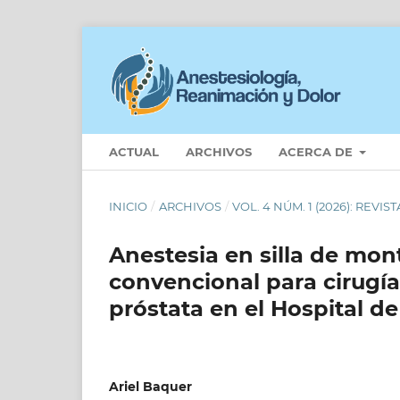
ACTUAL
ARCHIVOS
ACERCA DE
INICIO
/
ARCHIVOS
/
VOL. 4 NÚM. 1 (2026): REV
Anestesia en silla de mon
convencional para cirugía
próstata en el Hospital d
Ariel Baquer