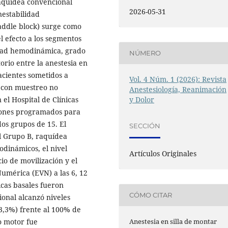
raquídea convencional
2026-05-31
nestabilidad
addle block) surge como
el efecto a los segmentos
idad hemodinámica, grado
NÚMERO
orio entre la anestesia en
acientes sometidos a
Vol. 4 Núm. 1 (2026): Revista
, con muestreo no
Anestesiología, Reanimación
 el Hospital de Clínicas
y Dolor
rones programados para
dos grupos de 15. El
SECCIÓN
el Grupo B, raquídea
dinámicos, el nivel
Artículos Originales
cio de movilización y el
Numérica (EVN) a las 6, 12
cas basales fueron
CÓMO CITAR
onal alcanzó niveles
3,3%) frente al 100% de
o motor fue
Anestesia en silla de montar