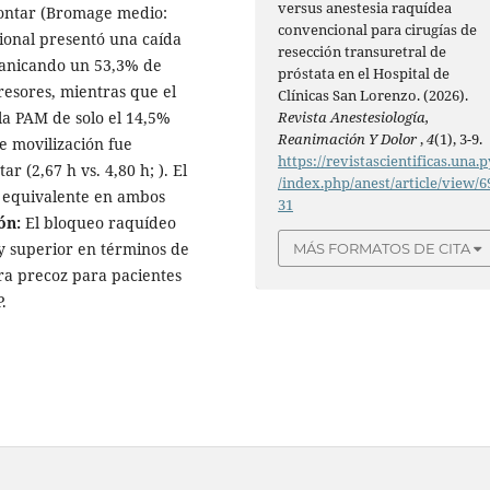
versus anestesia raquídea
montar (Bromage medio:
convencional para cirugías de
cional presentó una caída
resección transuretral de
banicando un 53,3% de
próstata en el Hospital de
resores, mientras que el
Clínicas San Lorenzo. (2026).
la PAM de solo el 14,5%
Revista Anestesiología,
Reanimación Y Dolor
,
4
(1), 3-9.
de movilización fue
https://revistascientificas.una.p
 (2,67 h vs. 4,80 h; ). El
/index.php/anest/article/view/6
y equivalente en ambos
31
ón:
El bloqueo raquídeo
 y superior en términos de
MÁS FORMATOS DE CITA
a precoz para pacientes
.