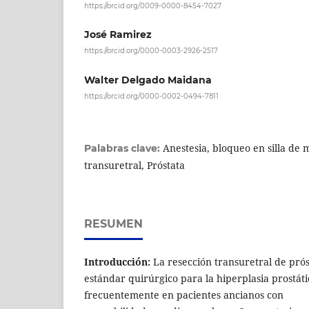
https://orcid.org/0009-0000-8454-7027
José Ramirez
https://orcid.org/0000-0003-2926-2517
Walter Delgado Maidana
https://orcid.org/0000-0002-0494-7811
Anestesia, bloqueo en silla de 
Palabras clave:
transuretral, Próstata
RESUMEN
Introducción:
La resección transuretral de prós
estándar quirúrgico para la hiperplasia prostát
frecuentemente en pacientes ancianos con