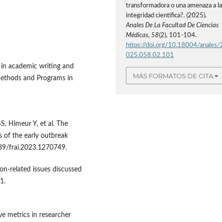
transformadora o una amenaza a l
integridad científica?. (2025).
Anales De La Facultad De Ciencias
Médicas
,
58
(2), 101-104.
https://doi.org/10.18004/anales/
025.058.02.101
e in academic writing and
MÁS FORMATOS DE CITA
Methods and Programs in
S, Himeur Y, et al. The
s of the early outbreak
389/frai.2023.1270749.
on-related issues discussed
1.
ve metrics in researcher