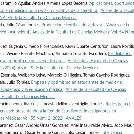
 Jaramillo Aguilar, Andrea Ximena López Becerra,
Aplicaciones, oportunid
cial en medicina: una revisión narrativa de la literatura
,
Anales de la Facul
ANALES de la Facultad de Ciencias Médicas
ía, Julio César Torales,
Producción científica de la Revista “Anales de la
 Méd. (Asunción)]
,
Anales de la Facultad de Ciencias Médicas: Vol. 54 Núm
guez, Eugenia Olmedo Florenciañez, Kevin Duarte Centurión, Laura Portill
cruz, Viviano Barreto Machuca, Jhonatan Losanto Escudero,
Pie diabético
a, a propósito de una serie de casos
,
Anales de la Facultad de Ciencias
 1 (2024): ANALES de la Facultad de Ciencias Médicas
vio Espínola, Walberto Leiva, Marcelo O’Higgins, Tomás Caycho Rodríguez,
ia, Julio Torales,
Empatía y optimismo en estudiantes de medicina:
o académico y la educación médica
,
Anales de la Facultad de Ciencias
 Facultad de Ciencias Médicas
einichenm, ibarriosc, jmcastaldellim, aventriglio, jtorales,
Redes para el
iversidad: presentando a la Red de Estudiantes Investigadores en
cias Médicas: Vol. 55 Núm. 2 (2022): ANALES
rtínez, César Andrés Urizar González, Ariel Insaurralde Alviso, João Maur
rón Santacruz, Oscar Enrique García, Julio César Torales,
Inteligencia