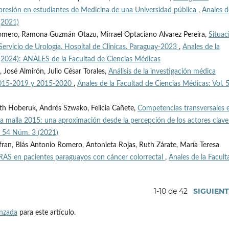
epresión en estudiantes de Medicina de una Universidad pública
,
Anales d
(2021)
 Romero, Ramona Guzmán Otazu, Mirrael Optaciano Alvarez Pereira,
Situac
Servicio de Urología. Hospital de Clínicas. Paraguay-2023
,
Anales de la
 (2024): ANALES de la Facultad de Ciencias Médicas
 José Almirón, Julio César Torales,
Análisis de la investigación médica
s 2015-2019 y 2015-2020
,
Anales de la Facultad de Ciencias Médicas: Vol. 
beth Hoberuk, Andrés Szwako, Felicia Cañete,
Competencias transversales 
ina malla 2015: una aproximación desde la percepción de los actores clav
l. 54 Núm. 3 (2021)
fran, Blás Antonio Romero, Antonieta Rojas, Ruth Zárate, María Teresa
RAS en pacientes paraguayos con cáncer colorrectal
,
Anales de la Facult
1-10 de 42
SIGUIEN
anzada
para este artículo.