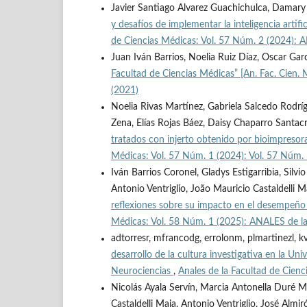
Javier Santiago Alvarez Guachichulca, Damary
y desafíos de implementar la inteligencia artifi
de Ciencias Médicas: Vol. 57 Núm. 2 (2024): 
Juan Iván Barrios, Noelia Ruiz Díaz, Oscar Garc
Facultad de Ciencias Médicas” [An. Fac. Cien.
(2021)
Noelia Rivas Martínez, Gabriela Salcedo Rodrí
Zena, Elías Rojas Báez, Daisy Chaparro Santa
tratados con injerto obtenido por bioimpresor
Médicas: Vol. 57 Núm. 1 (2024): Vol. 57 Núm.
Iván Barrios Coronel, Gladys Estigarribia, Sil
Antonio Ventriglio, João Mauricio Castaldelli Ma
reflexiones sobre su impacto en el desempeñ
Médicas: Vol. 58 Núm. 1 (2025): ANALES de la
adtorresr, mfrancodg, errolonm, plmartinezl, kvh
desarrollo de la cultura investigativa en la Un
Neurociencias
,
Anales de la Facultad de Cien
Nicolás Ayala Servín, Marcia Antonella Duré Ma
Castaldelli Maia, Antonio Ventriglio, José Almi