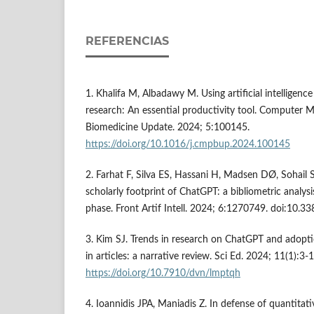
REFERENCIAS
1. Khalifa M, Albadawy M. Using artificial intelligenc
research: An essential productivity tool. Computer 
Biomedicine Update. 2024; 5:100145.
https://doi.org/10.1016/j.cmpbup.2024.100145
2. Farhat F, Silva ES, Hassani H, Madsen DØ, Sohail S
scholarly footprint of ChatGPT: a bibliometric analysi
phase. Front Artif Intell. 2024; 6:1270749. doi:10.3
3. Kim SJ. Trends in research on ChatGPT and adopti
in articles: a narrative review. Sci Ed. 2024; 11(1):3-1
https://doi.org/10.7910/dvn/lmptqh
4. Ioannidis JPA, Maniadis Z. In defense of quantitati