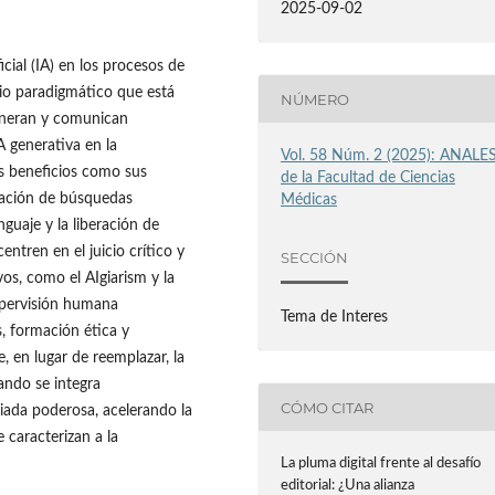
2025-09-02
icial (IA) en los procesos de
bio paradigmático que está
NÚMERO
eneran y comunican
A generativa en la
Vol. 58 Núm. 2 (2025): ANALE
sus beneficios como sus
de la Facultad de Ciencias
ización de búsquedas
Médicas
nguaje y la liberación de
ntren en el juicio crítico y
SECCIÓN
vos, como el AIgiarism y la
supervisión humana
Tema de Interes
s, formación ética y
, en lugar de reemplazar, la
ando se integra
CÓMO CITAR
liada poderosa, acelerando la
 caracterizan a la
La pluma digital frente al desafío
editorial: ¿Una alianza