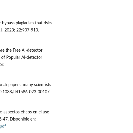
 bypass plagiarism that risks
 J. 2023; 22:907-910.
Are the Free AI-detector
 of Popular AI-detector
oi:
arch papers: many scientists
:10.1038/d41586-023-00107-
ica: aspectos éticos en el uso
6-47. Disponible en:
.pdf