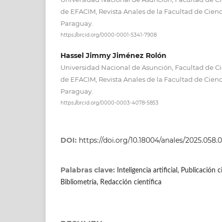
de EFACIM, Revista Anales de la Facultad de Cienc
Paraguay.
https://orcid.org/0000-0001-5341-7908
Hassel Jimmy Jiménez Rolón
Universidad Nacional de Asunción, Facultad de Ci
de EFACIM, Revista Anales de la Facultad de Cienc
Paraguay.
https://orcid.org/0000-0003-4078-5853
DOI:
https://doi.org/10.18004/anales/2025.058.0
Palabras clave:
Inteligencia artificial, Publicación c
Bibliometría, Redacción científica