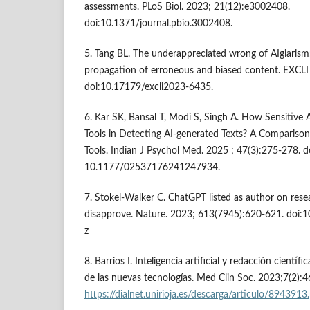
assessments. PLoS Biol. 2023; 21(12):e3002408.
doi:10.1371/journal.pbio.3002408.
5. Tang BL. The underappreciated wrong of AIgiarism:
propagation of erroneous and biased content. EXCLI
doi:10.17179/excli2023-6435.
6. Kar SK, Bansal T, Modi S, Singh A. How Sensitive 
Tools in Detecting AI-generated Texts? A Comparison
Tools. Indian J Psychol Med. 2025 ; 47(3):275-278. d
10.1177/02537176241247934.
7. Stokel-Walker C. ChatGPT listed as author on rese
disapprove. Nature. 2023; 613(7945):620-621. doi
z
8. Barrios I. Inteligencia artificial y redacción científ
de las nuevas tecnologías. Med Clin Soc. 2023;7(2):4
https://dialnet.unirioja.es/descarga/articulo/8943913