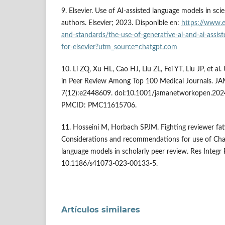
9. Elsevier. Use of AI-assisted language models in scie
authors. Elsevier; 2023. Disponible en:
https://www.e
and-standards/the-use-of-generative-ai-and-ai-assist
for-elsevier?utm_source=chatgpt.com
10. Li ZQ, Xu HL, Cao HJ, Liu ZL, Fei YT, Liu JP, et al. 
in Peer Review Among Top 100 Medical Journals. 
7(12):e2448609. doi:10.1001/jamanetworkopen.20
PMCID: PMC11615706.
11. Hosseini M, Horbach SPJM. Fighting reviewer fati
Considerations and recommendations for use of Cha
language models in scholarly peer review. Res Integr 
10.1186/s41073-023-00133-5.
Artículos similares