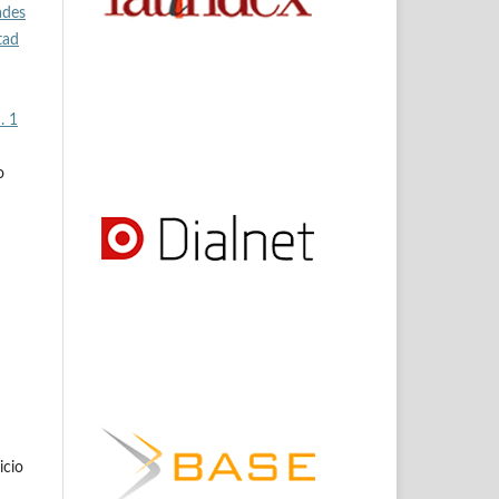
ades
tad
. 1
o
icio