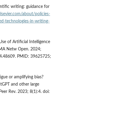
ntific writing: guidance for
lsevier.com/about/policies-
ed-technologies-in-writing-
Use of Artificial Intelligence
JAMA Netw Open. 2024;
24.48609. PMID: 39625725;
gue or amplifying bias?
tGPT and other large
Peer Rev. 2023; 8(1):4. doi: