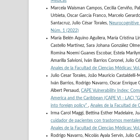
Médicas
Marcela Waisman Campos, Cecilia Cerviño, Pabl
Urbieta, Oscar García Franco, Marcelo Gerardo 
Santacruz, Julio César Torales,
Neurocognitive
Núm. 1 (2022)
María Belén Aquino Aguilera, María Cristina 
Castello Martínez, Sara Johana González Olmedo
Romina Noemí Guanes Escobar, Estela Marilyn 
Amarilla Salvioni, Iván Barrios Coronel, Julio C
Anales de la Facultad de Ciencias Médicas: Vo
Julio Cesar Torales, João Mauricio Castaldelli-
Iván Barrios, Rodrigo Navarro, Oscar Enrique G
Albert Persaud,
CAPE Vulnerability Index: Comp
America and the Caribbean (CAPE VI - LAC) “Glo
into foreign policy”
,
Anales de la Facultad de 
Irma Carol Maggi, Bettina Esther Madelaire, Jua
cuidador de pacientes con trastornos mentales 
Anales de la Facultad de Ciencias Médicas: V
Rodrigo Navarro, Nicolás Ayala Servín, Julio Ce