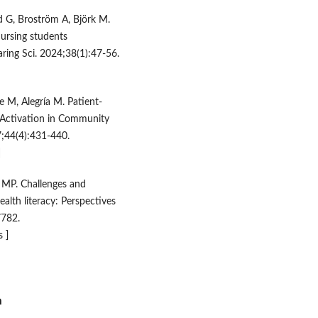
 G, Broström A, Björk M.
ursing students
aring Sci. 2024;38(1):47-56.
e M, Alegría M. Patient-
t Activation in Community
7;44(4):431-440.
]
 MP. Challenges and
alth literacy: Perspectives
7782.
s ]
a