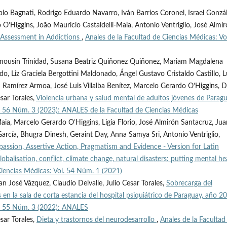
o Bagnati, Rodrigo Eduardo Navarro, Iván Barrios Coronel, Israel Gonzá
O’Higgins, João Mauricio Castaldelli-Maia, Antonio Ventriglio, José Almir
 Assessment in Addictions
,
Anales de la Facultad de Ciencias Médicas: Vo
Limousin Trinidad, Susana Beatriz Quiñonez Quiñonez, Mariam Magdalena
, Liz Graciela Bergottini Maldonado, Ángel Gustavo Cristaldo Castillo, L
Ramírez Armoa, José Luis Villalba Benítez, Marcelo Gerardo O’Higgins, D
ésar Torales,
Violencia urbana y salud mental de adultos jóvenes de Parag
l. 56 Núm. 3 (2023): ANALES de la Facultad de Ciencias Médicas
Maia, Marcelo Gerardo O’Higgins, Ligia Florio, José Almirón Santacruz, Jua
arcía, Bhugra Dinesh, Geraint Day, Anna Samya Sri, Antonio Ventriglio,
assion, Assertive Action, Pragmatism and Evidence - Version for Latin
balisation, conflict, climate change, natural disasters: putting mental he
Ciencias Médicas: Vol. 54 Núm. 1 (2021)
n José Vázquez, Claudio Delvalle, Julio Cesar Torales,
Sobrecarga del
en la sala de corta estancia del hospital psiquiátrico de Paraguay, año 
ol. 55 Núm. 3 (2022): ANALES
sar Torales,
Dieta y trastornos del neurodesarrollo
,
Anales de la Facultad