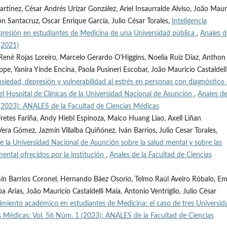
rtínez, César Andrés Urizar González, Ariel Insaurralde Alviso, João Maur
rón Santacruz, Oscar Enrique García, Julio César Torales,
Inteligencia
epresión en estudiantes de Medicina de una Universidad pública
,
Anales d
(2021)
 René Rojas Loreiro, Marcelo Gerardo O’Higgins, Noelia Ruiz Díaz, Anthon
e, Yanira Yinde Encina, Paola Pusineri Escobar, João Mauricio Castaldell
siedad, depresión y vulnerabilidad al estrés en personas con diagnóstico
del Hospital de Clínicas de la Universidad Nacional de Asunción
,
Anales de
 (2023): ANALES de la Facultad de Ciencias Médicas
Fretes Fariña, Andy Hiebl Espinoza, Maico Huang Liao, Axell Liñan
era Gómez, Jazmín Villalba Quiñónez, Iván Barrios, Julio Cesar Torales,
e la Universidad Nacional de Asunción sobre la salud mental y sobre las
mental ofrecidos por la institución
,
Anales de la Facultad de Ciencias
zmín Barrios Coronel, Hernando Báez Osorio, Telmo Raúl Aveiro Róbalo, E
a Arias, João Mauricio Castaldelli Maia, Antonio Ventriglio, Julio César
dimiento académico en estudiantes de Medicina: el caso de tres Universid
as Médicas: Vol. 56 Núm. 1 (2023): ANALES de la Facultad de Ciencias