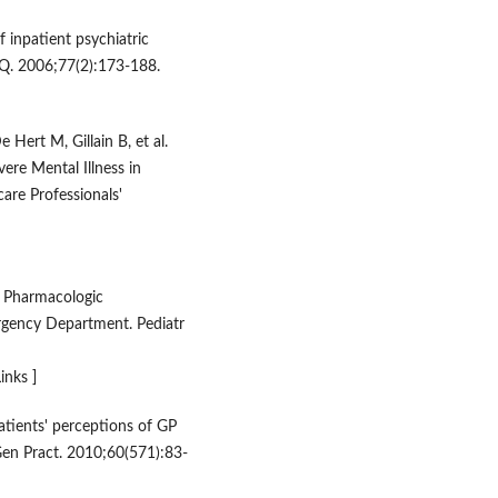
inpatient psychiatric
r Q. 2006;77(2):173-188.
 Hert M, Gillain B, et al.
ere Mental Illness in
are Professionals'
. Pharmacologic
rgency Department. Pediatr
Links ]
atients' perceptions of GP
Gen Pract. 2010;60(571):83-