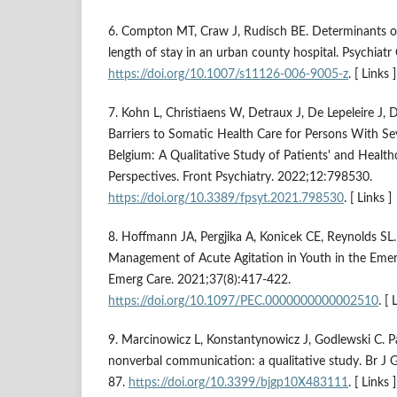
6. Compton MT, Craw J, Rudisch BE. Determinants of 
length of stay in an urban county hospital. Psychiat
https://doi.org/10.1007/s11126-006-9005-z
. [ Links ]
7. Kohn L, Christiaens W, Detraux J, De Lepeleire J, De
Barriers to Somatic Health Care for Persons With Sev
Belgium: A Qualitative Study of Patients' and Healthc
Perspectives. Front Psychiatry. 2022;12:798530.
https://doi.org/10.3389/fpsyt.2021.798530
. [ Links ]
8. Hoffmann JA, Pergjika A, Konicek CE, Reynolds SL
Management of Acute Agitation in Youth in the Eme
Emerg Care. 2021;37(8):417-422.
https://doi.org/10.1097/PEC.0000000000002510
. [ 
9. Marcinowicz L, Konstantynowicz J, Godlewski C. P
nonverbal communication: a qualitative study. Br J 
87.
https://doi.org/10.3399/bjgp10X483111
. [ Links ]