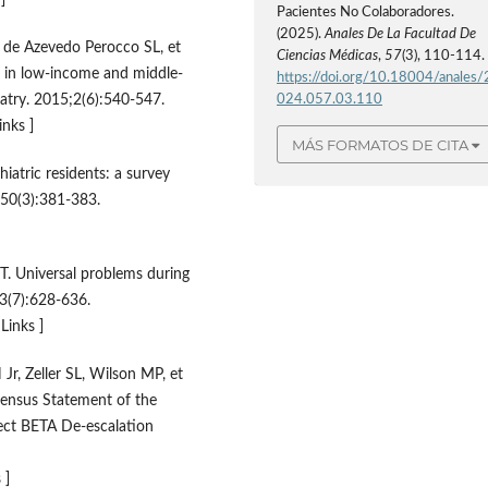
Pacientes No Colaboradores.
(2025).
Anales De La Facultad De
, de Azevedo Perocco SL, et
Ciencias Médicas
,
57
(3), 110-114.
s in low-income and middle-
https://doi.org/10.18004/anales/
iatry. 2015;2(6):540-547.
024.057.03.110
Links ]
MÁS FORMATOS DE CITA
iatric residents: a survey
;50(3):381-383.
T. Universal problems during
3(7):628-636.
[ Links ]
Jr, Zeller SL, Wilson MP, et
nsensus Statement of the
ect BETA De-escalation
 ]