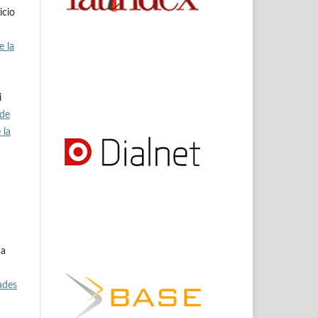
icio
e la
i
 de
 la
ma
ades