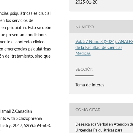
2025-01-20
ias psiquiátricas es crucial
en los servicios de
NÚMERO
 en psiquiatría. Esto se debe
que presentan condiciones
Vol. 57 Núm. 3 (2024): ANALE
ente el contexto clínico.
de la Facultad de Ciencias
 en emergencias psiquiátricas
Médicas
ón del tratamiento, sino que
SECCIÓN
Tema de Interes
CÓMO CITAR
 Ismail Z.Canadian
ents with Schizophrenia
Desescalada Verbal en Atención d
hiatry. 2017;62(9):594-603.
Urgencias Psiquiátricas para
 ]