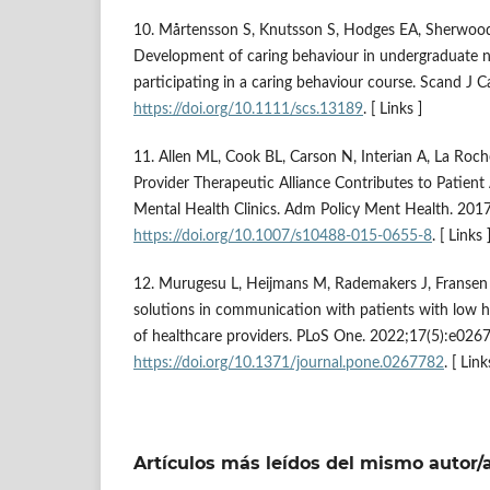
10. Mårtensson S, Knutsson S, Hodges EA, Sherwood
Development of caring behaviour in undergraduate n
participating in a caring behaviour course. Scand J C
https://doi.org/10.1111/scs.13189
. [ Links ]
11. Allen ML, Cook BL, Carson N, Interian A, La Roch
Provider Therapeutic Alliance Contributes to Patien
Mental Health Clinics. Adm Policy Ment Health. 201
https://doi.org/10.1007/s10488-015-0655-8
. [ Links 
12. Murugesu L, Heijmans M, Rademakers J, Fransen
solutions in communication with patients with low he
of healthcare providers. PLoS One. 2022;17(5):e026
https://doi.org/10.1371/journal.pone.0267782
. [ Link
Artículos más leídos del mismo autor/