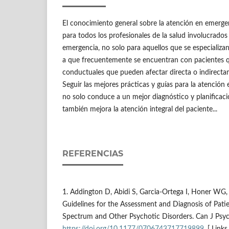
El conocimiento general sobre la atención en emergenc
para todos los profesionales de la salud involucrados 
emergencia, no solo para aquellos que se especializan
a que frecuentemente se encuentran con pacientes 
conductuales que pueden afectar directa o indirectam
Seguir las mejores prácticas y guías para la atención
no solo conduce a un mejor diagnóstico y planificaci
también mejora la atención integral del paciente...
REFERENCIAS
1. Addington D, Abidi S, Garcia-Ortega I, Honer WG,
Guidelines for the Assessment and Diagnosis of Pati
Spectrum and Other Psychotic Disorders. Can J Psyc
https://doi.org/10.1177/0706743717719899
. [ Links