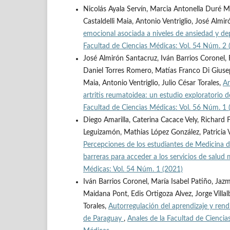
Nicolás Ayala Servín, Marcia Antonella Duré Ma
Castaldelli Maia, Antonio Ventriglio, José Almi
emocional asociada a niveles de ansiedad y d
Facultad de Ciencias Médicas: Vol. 54 Núm. 2 
José Almirón Santacruz, Iván Barrios Coronel,
Daniel Torres Romero, Matías Franco Di Giusepp
Maia, Antonio Ventriglio, Julio César Torales,
An
artritis reumatoidea: un estudio exploratorio 
Facultad de Ciencias Médicas: Vol. 56 Núm. 1
Diego Amarilla, Caterina Cacace Vely, Richard 
Leguizamón, Mathias López González, Patricia V
Percepciones de los estudiantes de Medicina d
barreras para acceder a los servicios de salud 
Médicas: Vol. 54 Núm. 1 (2021)
Iván Barrios Coronel, María Isabel Patiño, Ja
Maidana Pont, Edis Ortigoza Alvez, Jorge Villalb
Torales,
Autorregulación del aprendizaje y ren
de Paraguay
,
Anales de la Facultad de Cienci