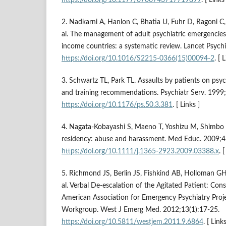
2. Nadkarni A, Hanlon C, Bhatia U, Fuhr D, Ragoni C
al. The management of adult psychiatric emergencie
income countries: a systematic review. Lancet Psych
https://doi.org/10.1016/S2215-0366(15)00094-2
. [ 
3. Schwartz TL, Park TL. Assaults by patients on psych
and training recommendations. Psychiatr Serv. 1999
https://doi.org/10.1176/ps.50.3.381
. [ Links ]
4. Nagata-Kobayashi S, Maeno T, Yoshizu M, Shimbo 
residency: abuse and harassment. Med Educ. 2009;4
https://doi.org/10.1111/j.1365-2923.2009.03388.x
. 
5. Richmond JS, Berlin JS, Fishkind AB, Holloman GH 
al. Verbal De-escalation of the Agitated Patient: Co
American Association for Emergency Psychiatry Proj
Workgroup. West J Emerg Med. 2012;13(1):17-25.
https://doi.org/10.5811/westjem.2011.9.6864
. [ Links