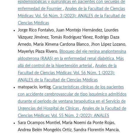
epidemiológicas y quirúrgicas en pacientes con secuelas de
enfermedad de Fournier
,
Anales de la Facultad de Ciencias
Médicas: Vol. 56 Núm. 3 (2023): ANALES de la Facultad de
Ciencias Médicas
Jorge Rico Fontalvo, Juan Montejo Hernández, Lourdes
Vázquez Jiménez, Tomás Rodríguez Yánez, Rodrigo Daza
Arnedo, María Ximena Cardona Blanco, Jhon López Lozano,
Mayerlys Plaza Rivero,
Bloqueo del eje renina angiontensina
aldosterona (RAAS) en la enfermedad renal diabética. Más
allá del control de la hipertensión arterial
,
Anales de la
Facultad de Ciencias Médicas: Vol. 56 Núm. 1 (2023):
ANALES de la Facultad de Ciencias Médicas
matopacio, iortizg,
Características clínicas de los pacientes
con accidente cerebrovascular de tipo isquémico admitidos
durante el periodo de ventana terapéutica en el Servicio de
Urgencias del Hospital de Clínicas
,
Anales de la Facultad de
Ciencias Médicas: Vol. 55 Núm. 2 (2022): ANALES
Sara Ocampos Montiel, María Noemí da Ponte Rojas,
Andrea Belén Mongelós Ortiz, Sandra Florentín Mancía,