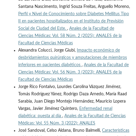
Santana Nascimento, Ingrid Souza Freitas, Arguello Moreno,
Perfil y Nivel de Conocimiento sobre Diabetes Mellitus Tipo
II en pacientes hospitalizados en el Instituto de Previsión
Social de Ciudad del Este.
,
Anales de la Facultad de
Ciencias Médicas: Vol. 58 Núm. 2 (2025): ANALES de la
Facultad de Ciencias Médicas
Alexandra Colucci, Jorge Giubi,
Impacto económico de
desbridamientos quirúrgicos y amputaciones de miembros
inferiores en pacientes diabéticos
,
Anales de la Facultad de
Ciencias Médicas: Vol. 56 Núm. 3 (2023): ANALES de la
Facultad de Ciencias Médicas
Jorge Rico Fontalvo, Lourdes Carolina Vázquez Jiménez,
Tomás Rodríguez Yánez, Rodrigo Daza Arnedo, María Raad
Sarabia, Juan Diego Montejo Hernández, Mauricio Lopera
Vargas, Javier Jiménez Quintero,
Enfermedad renal
diabética: puesta al día
,
Anales de la Facultad de Ciencias
Médicas: Vol. 55 Núm. 3 (2022): ANALES
José Sandoval, Celso Aldana, Bruno Balmelli,
Características