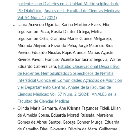
pacientes con Diabetes en la Unidad Multidisciplinaria de
Pie Diabético
,
Anales de la Facultad de Ciencias Médicas:
Vol. 54 Núm. 1 (2021)
Laura Acevedo Ugarriza, Karina Martínez Evers, Elio
Leguizamón Picco, Rosita Dimter Ortega, Melisa
Leguizamón Ortiz, Giannina Mariel Grance Melgarejo,
Miranda Alejandra Elizondo Peña, Jorge Mauricio Ríos
Pereira, Eduardo Nicolás Rojas Aranda, Matías Agustín
Riveros Pavón, Franciso Vicente Santacruz Segovia, Walter
Eduardo Cabrera Jara,
Estudio Observacional Descriptivo
de Pacientes Hemodializados Sospechosos de Nefritis
Intersticial Crónica en Comunidades Agrícolas de Asunción
y el Departamento Central
,
Anales de la Facultad de
Ciencias Médicas: Vol. 57 Núm. 2 (2024): ANALES de la
Facultad de Ciencias Médicas
Olinda María Gamarra, Ane Krishna Fagundes Fideli, Lillian
de Almeida Sousa, Eduarda Moreti Russafa, Marelene
Gomes de Abreu Santos, George Conner Murça, Eduarda
de Carvalho Dias, Giovanna Oliveira da Mata, Guilherme