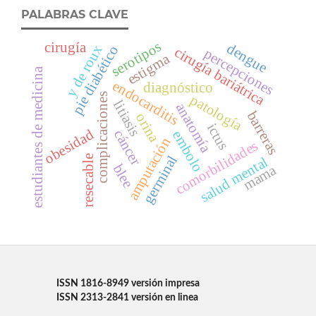
PALABRAS CLAVE
serotipos
cirugía
dengue
y de roux
pie diabético
cirugía bariátrica
percepciones
estigma
estudiantes de medicina
endocarditis
diagnóstico
complicaciones
patología
litiasis
anatomía
barreras
orina
ictus
obesidad
cáncer
embolo
amputación
comorbilidades
germinal
resecable
salud mental
blee
mama
ISSN 1816-8949 versión impresa
ISSN 2313-2841 versión en linea