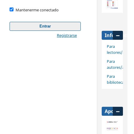
Mantenerme conectado
Entrar
Informació
Registrarse
Para
lectores/as
Para
autores/as
Para
bibliotecarios/
Apoya