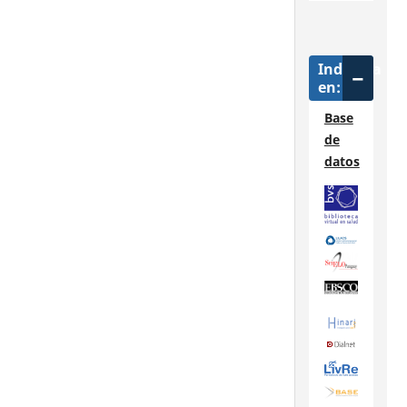
Indizada
en:
Base
de
datos