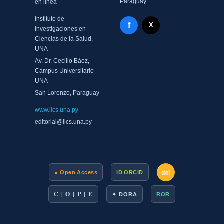
Paraguay
en línea
Instituto de
Facebook - Memorias del
f
X Twitter - MIICS UNA
X
Investigaciones en
Ciencias de la Salud,
UNA
Av. Dr. Cecilio Báez,
Campus Universitario –
UNA
San Lorenzo, Paraguay
www.iics.una.py
editorial@iics.una.py
doi
● Open Access
iD ORCID
C | O | P | E
✦ DORA
ROR