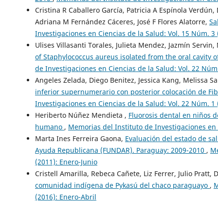
Cristina R Caballero García, Patricia A Espínola Verdún
Adriana M Fernández Cáceres, José F Flores Alatorre,
Sa
Investigaciones en Ciencias de la Salud: Vol. 15 Núm. 3
Ulises Villasanti Torales, Julieta Mendez, Jazmín Servin,
of Staphylococcus aureus isolated from the oral cavity
de Investigaciones en Ciencias de la Salud: Vol. 22 Núm
Angeles Zelada, Diego Benitez, Jessica Kang, Melissa Sa
inferior supernumerario con posterior colocación de Fib
Investigaciones en Ciencias de la Salud: Vol. 22 Núm. 1 
Heriberto Núñez Mendieta ,
Fluorosis dental en niños 
humano
,
Memorias del Instituto de Investigaciones en 
Marta Ines Ferreira Gaona,
Evaluación del estado de sal
Ayuda Republicana (FUNDAR). Paraguay: 2009-2010
,
Me
(2011): Enero-Junio
Cristell Amarilla, Rebeca Cañete, Liz Ferrer, Julio Pratt,
comunidad indígena de Pykasú del chaco paraguayo
,
M
(2016): Enero-Abril