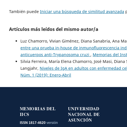
También puede
Iniciar una búsqueda de similitud avanzada
p
Artículos más leídos del mismo autor/a
Luz Chamorro, Vivian Giménez, Diana Sanabria, Ana Mar
entre una prueba in-house de inmunofluorescencia indir
anticuerpos anti-Trypanosoma cruzi
,
Memorias del Inst
Silvia Ferreira, María Elena Chamorro, José Masi, Diana
Langjahr,
Niveles de IgA en adultos con enfermedad ce
Núm. 1 (2019): Enero-Abril
MEMORIAS DEL
UNIVERSIDAD
IICS
NACIONAL DE
ASUNCIÓN
ISSN 1817-4620
versión