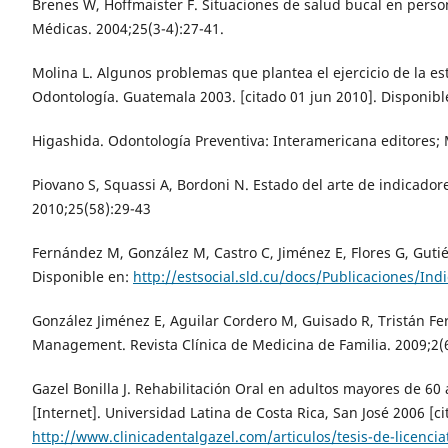
Brenes W, Hoffmaister F. Situaciones de salud bucal en perso
Médicas. 2004;25(3-4):27-41.
Molina L. Algunos problemas que plantea el ejercicio de la es
Odontología. Guatemala 2003. [citado 01 jun 2010]. Disponib
Higashida. Odontología Preventiva: Interamericana editores; 
Piovano S, Squassi A, Bordoni N. Estado del arte de indicador
2010;25(58):29-43
Fernández M, González M, Castro C, Jiménez E, Flores G, Gutié
Disponible en:
http://estsocial.sld.cu/docs/Publicaciones
González Jiménez E, Aguilar Cordero M, Guisado R, Tristán Fe
Management. Revista Clínica de Medicina de Familia. 2009;2(6
Gazel Bonilla J. Rehabilitación Oral en adultos mayores de 60 
[Internet]. Universidad Latina de Costa Rica, San José 2006 [
http://www.clinicadentalgazel.com/articulos/tesis-de-licenci