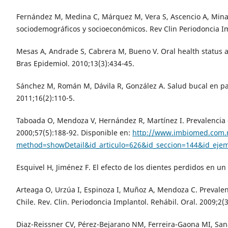
Fernández M, Medina C, Márquez M, Vera S, Ascencio A, Minay
sociodemográficos y socioeconómicos. Rev Clin Periodoncia Imp
Mesas A, Andrade S, Cabrera M, Bueno V. Oral health status and
Bras Epidemiol. 2010;13(3):434-45.
Sánchez M, Román M, Dávila R, González A. Salud bucal en pa
2011;16(2):110-5.
Taboada O, Mendoza V, Hernández R, Martínez I. Prevalencia 
2000;57(5):188-92. Disponible en:
http://www.imbiomed.com.m
method=showDetail&id_articulo=626&id_seccion=144&id_ejem
Esquivel H, Jiménez F. El efecto de los dientes perdidos en u
Arteaga O, Urzúa I, Espinoza I, Muñoz A, Mendoza C. Prevalen
Chile. Rev. Clin. Periodoncia Implantol. Rehábil. Oral. 2009;2
Diaz-Reissner CV, Pérez-Bejarano NM, Ferreira-Gaona MI, Sana