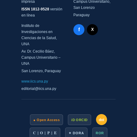
impresa
Campus Universitario,
San Lorenzo
ISSN 1812-9528
versión
Paraguay
en línea
Instituto de
Facebook - Memorias del
f
X Twitter - MIICS UNA
X
Investigaciones en
Ciencias de la Salud,
UNA
Av. Dr. Cecilio Báez,
Campus Universitario –
UNA
San Lorenzo, Paraguay
www.iics.una.py
editorial@iics.una.py
doi
● Open Access
iD ORCID
C | O | P | E
✦ DORA
ROR