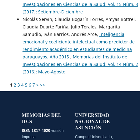
Investigaciones en Ciencias de la Salud: Vol. 15 Núm. 3
(2017): Setiembre-Diciembre
Nicolás Servín, Claudia Bogarín Torres, Amyas Bottrel,
Claudia Duarte Fariña, Julio Torales, Margarita
Samudio, Iván Barrios, Andrés Arce,
Inteligencia
emocional y coeficiente intelectual como predictor de
rendimiento académico en estudiantes de medicina
paraguayos. Año 2015
,
Memorias del Instituto de
Investigaciones en Ciencias de la Salud: Vol. 14 Núm. 2
(2016): Mayo-Agosto
1
2
3
4
5
6
7
>
>>
MEMORIAS DEL
UNIVERSIDAD
IICS
NACIONAL DE
ASUNCIÓN
ISSN 1817-4620
versión
impresa
Campus Universitario,