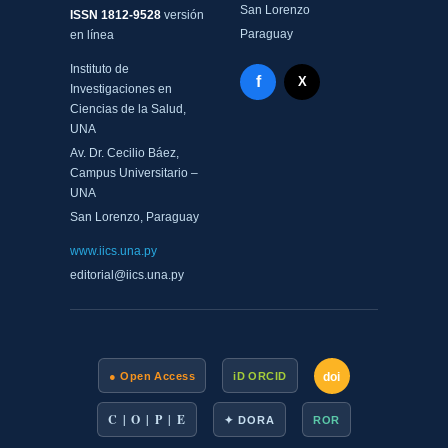
San Lorenzo
ISSN 1812-9528
versión
Paraguay
en línea
Instituto de
Facebook - Memorias del
f
X Twitter - MIICS UNA
X
Investigaciones en
Ciencias de la Salud,
UNA
Av. Dr. Cecilio Báez,
Campus Universitario –
UNA
San Lorenzo, Paraguay
www.iics.una.py
editorial@iics.una.py
doi
● Open Access
iD ORCID
C | O | P | E
✦ DORA
ROR