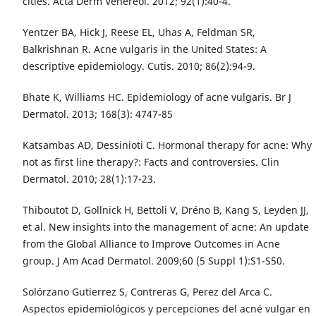
cities. Acta Derm Venereol. 2012; 92(1):40-4.
Yentzer BA, Hick J, Reese EL, Uhas A, Feldman SR,
Balkrishnan R. Acne vulgaris in the United States: A
descriptive epidemiology. Cutis. 2010; 86(2):94-9.
Bhate K, Williams HC. Epidemiology of acne vulgaris. Br J
Dermatol. 2013; 168(3): 4747-85
Katsambas AD, Dessinioti C. Hormonal therapy for acne: Why
not as first line therapy?: Facts and controversies. Clin
Dermatol. 2010; 28(1):17-23.
Thiboutot D, Gollnick H, Bettoli V, Dréno B, Kang S, Leyden JJ,
et al. New insights into the management of acne: An update
from the Global Alliance to Improve Outcomes in Acne
group. J Am Acad Dermatol. 2009;60 (5 Suppl 1):S1-S50.
Solórzano Gutierrez S, Contreras G, Perez del Arca C.
Aspectos epidemiológicos y percepciones del acné vulgar en