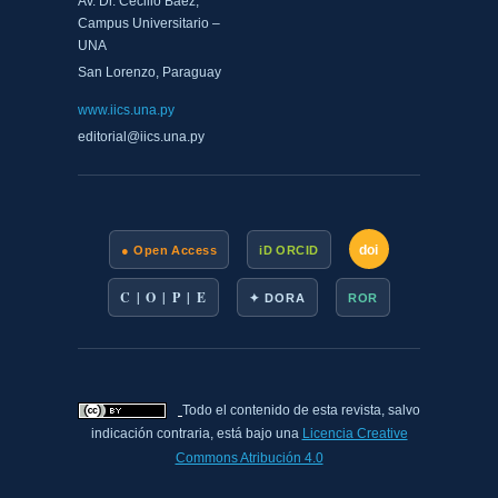
Av. Dr. Cecilio Báez,
Campus Universitario –
UNA
San Lorenzo, Paraguay
www.iics.una.py
editorial@iics.una.py
doi
● Open Access
iD ORCID
C | O | P | E
✦ DORA
ROR
Todo el contenido de esta revista, salvo
indicación contraria, está bajo una
Licencia Creative
Commons Atribución 4.0