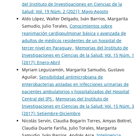
del Instituto de Investigaciones en Ciencias de la
Salud: Vol. 19 Núm. 2 (2021): Mayo-Agosto
Aldo López, Walter Delgado, Iván Barrios, Margarita
Samudio, Julio Torales,
Conocimientos sobre
reanimación cardiopulmonar básica y avanzada de
adultos de médicos residentes de un hospital de
tercer nivel en Paraguay
,
Memorias del Instituto de
Investigaciones en Ciencias de la Salud: Vol. 15 Núm. 1
(2017): Enero-Abril
Myriam Leguizamón, Margarita Samudio, Gustavo
Aguilar,
Sensibilidad antimicrobiana de
enterobacterias aisladas en infecciones urinarias de
pacientes ambulatorios y hospitalizados del Hospital
Central del IPS
,
Memorias del Instituto de
Investigaciones en Ciencias de la Salud: Vol. 15 Núm. 3
(2017): Setiembre-Diciembre
Nicolás Servín, Claudia Bogarín Torres, Amyas Bottrel,
Claudia Duarte Fariña, Julio Torales, Margarita
Samudio, Iván Barrios, Andrés Arce,
Inteligencia