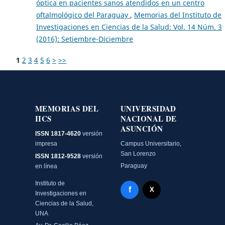
óptica en pacientes sanos atendidos en un centro
oftalmológico del Paraguay
,
Memorias del Instituto de
Investigaciones en Ciencias de la Salud: Vol. 14 Núm. 3
(2016): Setiembre-Diciembre
1
2
3
4
5
6
>
>>
MEMORIAS DEL
UNIVERSIDAD
IICS
NACIONAL DE
ASUNCIÓN
ISSN 1817-4620
versión
impresa
Campus Universitario,
San Lorenzo
ISSN 1812-9528
versión
Paraguay
en línea
Instituto de
Facebook - Memorias del
f
X Twitter - MIICS UNA
X
Investigaciones en
Ciencias de la Salud,
UNA