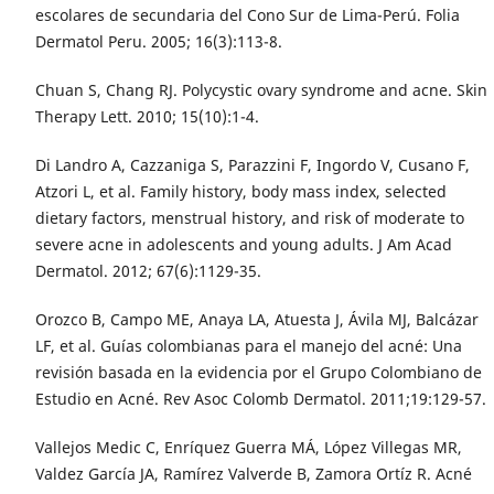
escolares de secundaria del Cono Sur de Lima-Perú. Folia
Dermatol Peru. 2005; 16(3):113-8.
Chuan S, Chang RJ. Polycystic ovary syndrome and acne. Skin
Therapy Lett. 2010; 15(10):1-4.
Di Landro A, Cazzaniga S, Parazzini F, Ingordo V, Cusano F,
Atzori L, et al. Family history, body mass index, selected
dietary factors, menstrual history, and risk of moderate to
severe acne in adolescents and young adults. J Am Acad
Dermatol. 2012; 67(6):1129-35.
Orozco B, Campo ME, Anaya LA, Atuesta J, Ávila MJ, Balcázar
LF, et al. Guías colombianas para el manejo del acné: Una
revisión basada en la evidencia por el Grupo Colombiano de
Estudio en Acné. Rev Asoc Colomb Dermatol. 2011;19:129-57.
Vallejos Medic C, Enríquez Guerra MÁ, López Villegas MR,
Valdez García JA, Ramírez Valverde B, Zamora Ortíz R. Acné