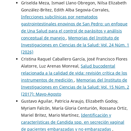
Griselda Meza, Ismael Llano Obregon, Nilsa Elizabeth
González-Brítez, Edith Alba Segovia-Corrales,
Infecciones subclínicas por nematodos
gastrointestinales enovinos de San Pedro: un enfoque
de Una Salud para el control de parásitos y análisis
conceptual de manejo
,
Memorias del Instituto de
Investigaciones en Ciencias de la Salud: Vol. 24 Núm. 1
(2026)
Cristina Raquel Caballero García, José Francisco Flores
Alatorre, Luz Arenas Monreal,
Salud bucodental
relacionada a la calidad de vida: revisión crítica de los
instrumentos de medición
,
Memorias del Instituto de
Investigaciones en Ciencias de la Salud: Vol. 15 Núm. 2
(2017): Mayo-Agosto
Gustavo Aguilar, Patricia Araujo, Elizabeth Godoy,
Myriam Falcón, María Gloria Centurión, Rossana Ortiz,
Mariel Britez, Mario Martínez,
Identificación y
características de Candida spp. en secreción vaginal
de pacientes embarazadas y no embarazadas
,