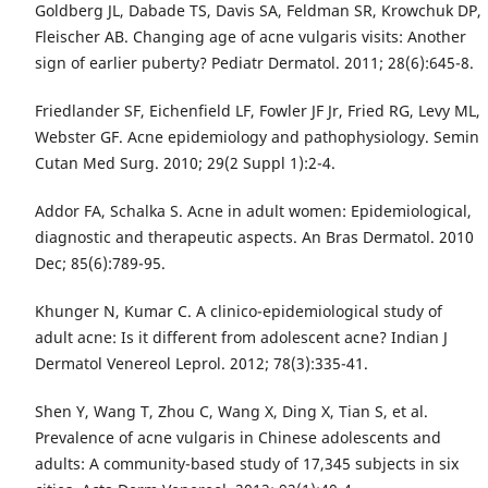
Goldberg JL, Dabade TS, Davis SA, Feldman SR, Krowchuk DP,
Fleischer AB. Changing age of acne vulgaris visits: Another
sign of earlier puberty? Pediatr Dermatol. 2011; 28(6):645-8.
Friedlander SF, Eichenfield LF, Fowler JF Jr, Fried RG, Levy ML,
Webster GF. Acne epidemiology and pathophysiology. Semin
Cutan Med Surg. 2010; 29(2 Suppl 1):2-4.
Addor FA, Schalka S. Acne in adult women: Epidemiological,
diagnostic and therapeutic aspects. An Bras Dermatol. 2010
Dec; 85(6):789-95.
Khunger N, Kumar C. A clinico-epidemiological study of
adult acne: Is it different from adolescent acne? Indian J
Dermatol Venereol Leprol. 2012; 78(3):335-41.
Shen Y, Wang T, Zhou C, Wang X, Ding X, Tian S, et al.
Prevalence of acne vulgaris in Chinese adolescents and
adults: A community-based study of 17,345 subjects in six