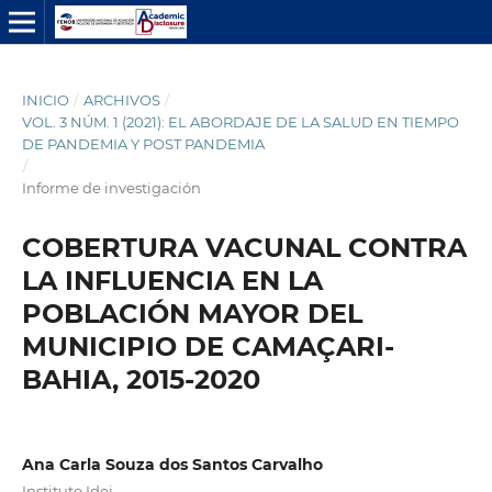
INICIO
/
ARCHIVOS
/
VOL. 3 NÚM. 1 (2021): EL ABORDAJE DE LA SALUD EN TIEMPO
DE PANDEMIA Y POST PANDEMIA
/
Informe de investigación
COBERTURA VACUNAL CONTRA
LA INFLUENCIA EN LA
POBLACIÓN MAYOR DEL
MUNICIPIO DE CAMAÇARI-
BAHIA, 2015-2020
Ana Carla Souza dos Santos Carvalho
Instituto Idei