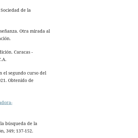
a Sociedad de la
nseñanza. Otra mirada al
ación.
dición. Caracas -
C.A.
en el segundo curso del
021. Obtenido de
adora-
 la búsqueda de la
n, 349; 137-152.