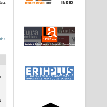
ina,
adas
s
d