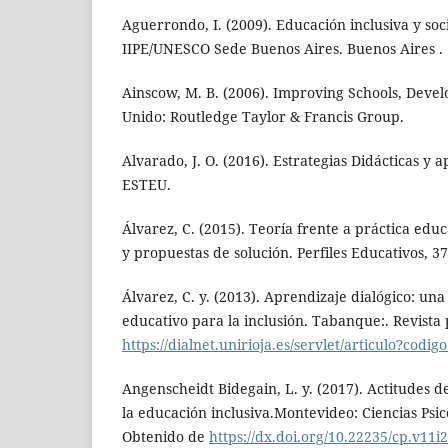
Aguerrondo, I. (2009). Educación inclusiva y so
IIPE/UNESCO Sede Buenos Aires. Buenos Aires .
Ainscow, M. B. (2006). Improving Schools, Devel
Unido: Routledge Taylor & Francis Group.
Alvarado, J. O. (2016). Estrategias Didácticas y 
ESTEU.
Álvarez, C. (2015). Teoría frente a práctica edu
y propuestas de solución. Perfiles Educativos, 37
Álvarez, C. y. (2013). Aprendizaje dialógico: un
educativo para la inclusión. Tabanque:. Revista 
https://dialnet.unirioja.es/servlet/articulo?codi
Angenscheidt Bidegain, L. y. (2017). Actitudes d
la educación inclusiva.Montevideo: Ciencias Psico
Obtenido de
https://dx.doi.org/10.22235/cp.v11i