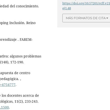
https://doi.org/10.57201/rcff.v2
ciedad del conocimiento.
ej1.48
MÁS FORMATOS DE CITA
oping Inclusión. Reino
aprendizaje . FAREM-
cativa: algunos problemas
(148), 172-190.
a apuesta de centro
pedagógica. ,
go=4754777
.
e los docentes acerca de
lógicas, 11(2), 233-243.
2.1500
.