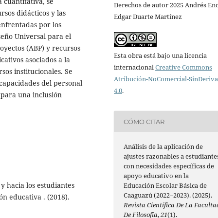
 cuantitativa, se
Derechos de autor 2025 Andrés Enc
rsos didácticos y las
Edgar Duarte Martínez
enfrentadas por los
seño Universal para el
oyectos (ABP) y recursos
Esta obra está bajo una licencia
icativos asociados a la
internacional
Creative Commons
sos institucionales. Se
Atribución-NoComercial-SinDeriv
 capacidades del personal
4.0
.
 para una inclusión
CÓMO CITAR
Análisis de la aplicación de
ajustes razonables a estudiante
con necesidades específicas de
apoyo educativo en la
y hacia los estudiantes
Educación Escolar Básica de
Caaguazú (2022–2023). (2025).
ón educativa . (2018).
Revista Científica De La Faculta
De Filosofía
,
21
(1).