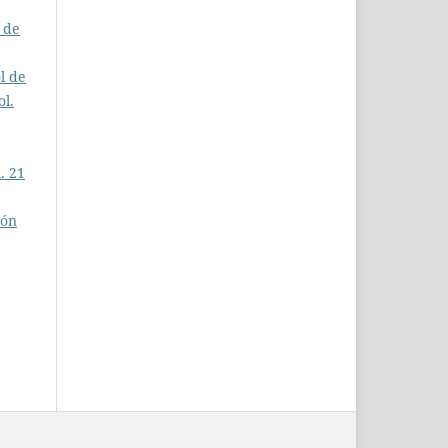
a de
l de
ol.
. 21
ión