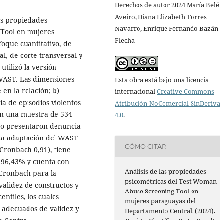
Derechos de autor 2024 María Belé
Aveiro, Diana Elizabeth Torres
las propiedades
Navarro, Enrique Fernando Bazán
 Tool en mujeres
Flecha
oque cuantitativo, de
l, de corte transversal y
utilizó la versión
 WAST. Las dimensiones
Esta obra está bajo una licencia
 en la relación; b)
internacional
Creative Commons
cia de episodios violentos
Atribución-NoComercial-SinDeriv
 Con una muestra de 534
4.0
.
no presentaron denuncia
 La adaptación del WAST
CÓMO CITAR
 Cronbach 0,91), tiene
d 96,43% y cuenta con
Análisis de las propiedades
 Cronbach para la
psicométricas del Test Woman
a validez de constructos y
Abuse Screening Tool en
entiles, los cuales
mujeres paraguayas del
 adecuados de validez y
Departamento Central. (2024).