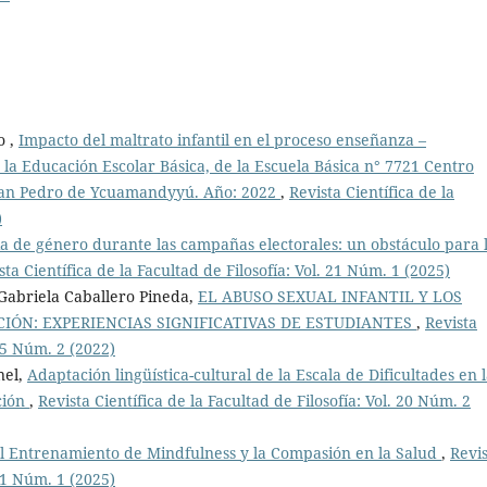
o ,
Impacto del maltrato infantil en el proceso enseñanza –
 la Educación Escolar Básica, de la Escuela Básica n° 7721 Centro
e San Pedro de Ycuamandyyú. Año: 2022
,
Revista Científica de la
)
ia de género durante las campañas electorales: un obstáculo para 
sta Científica de la Facultad de Filosofía: Vol. 21 Núm. 1 (2025)
abriela Caballero Pineda,
EL ABUSO SEXUAL INFANTIL Y LOS
IÓN: EXPERIENCIAS SIGNIFICATIVAS DE ESTUDIANTES
,
Revista
 15 Núm. 2 (2022)
nel,
Adaptación lingüística-cultural de la Escala de Dificultades en 
ción
,
Revista Científica de la Facultad de Filosofía: Vol. 20 Núm. 2
l Entrenamiento de Mindfulness y la Compasión en la Salud
,
Revi
 21 Núm. 1 (2025)