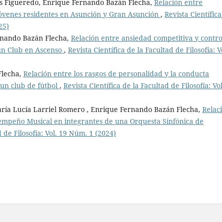
es Figueredo, Enrique Fernando Bazán Flecha,
Relación entre
 jóvenes residentes en Asunción y Gran Asunción
,
Revista Científic
25)
ernando Bazán Flecha,
Relación entre ansiedad competitiva y contro
 un Club en Ascenso
,
Revista Científica de la Facultad de Filosofía: V
Flecha,
Relación entre los rasgos de personalidad y la conducta
 un club de fútbol
,
Revista Científica de la Facultad de Filosofía: Vol
ría Lucía Larriel Romero , Enrique Fernando Bazán Flecha,
Relac
sempeño Musical en integrantes de una Orquesta Sinfónica de
d de Filosofía: Vol. 19 Núm. 1 (2024)