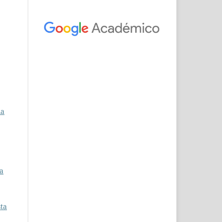
la
la
sta