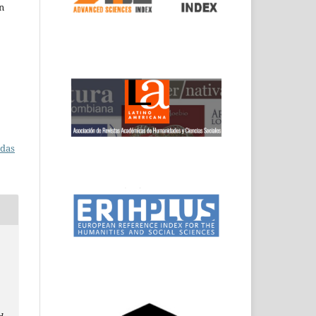
n
adas