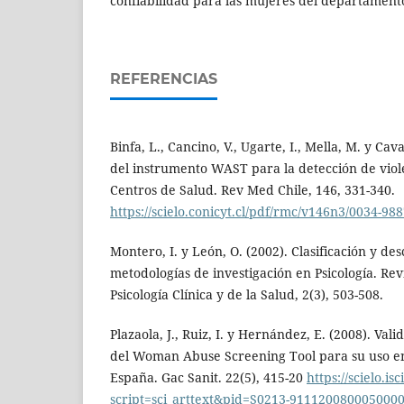
confiabilidad para las mujeres del departament
REFERENCIAS
Binfa, L., Cancino, V., Ugarte, I., Mella, M. y Ca
del instrumento WAST para la detección de viol
Centros de Salud. Rev Med Chile, 146, 331-340.
https://scielo.conicyt.cl/pdf/rmc/v146n3/0034-98
Montero, I. y León, O. (2002). Clasificación y des
metodologías de investigación en Psicología. Rev
Psicología Clínica y de la Salud, 2(3), 503-508.
Plazaola, J., Ruiz, I. y Hernández, E. (2008). Vali
del Woman Abuse Screening Tool para su uso en
España. Gac Sanit. 22(5), 415-20
https://scielo.isc
script=sci_arttext&pid=S0213-911120080005000