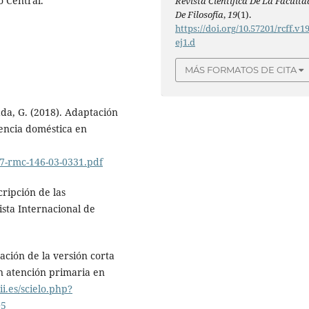
o Central.
Revista Científica De La Faculta
De Filosofía
,
19
(1).
https://doi.org/10.57201/rcff.v1
ej1.d
MÁS FORMATOS DE CITA
vada, G. (2018). Adaptación
encia doméstica en
87-rmc-146-03-0331.pdf
cripción de las
ista Internacional de
dación de la versión corta
 atención primaria en
iii.es/scielo.php?
05