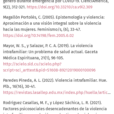
género durante emergencia por COVID-19. CienciAmérica,
9(2), 312-321.
https://doi.org/10.33210/ca.v9i2.309
Magallón Portolés, C. (2005). Epistemología y violencia:
Aproximación a una visión integral sobre la violencia
hacia las mujeres. Feminismo/s, (6), 33-47.
https://doi.org/10.14198/fem.2005.6.02
Mayor, W. S., y Salazar, P. C. A. (2019). La violencia
intrafamiliar: Un problema de salud actual. Gaceta
Médica Espirituana, 21(1), 96-105.
http://scielo.sld.cu/scielo.php?
script=sci_arttext&pid=S1608-89212019000100096
Paredes Pineda, A. L. (2022). Violencia intrafamiliar. Hue.
Plb., 16(16), 30-41.
https://revistas.lasallep.edu.mx/index.php/huella/article/view/565
Rodríguez Casallas, M. F., y López Sáchica, L. R. (2021).
Factores psicosociales desencadenantes de la violencia