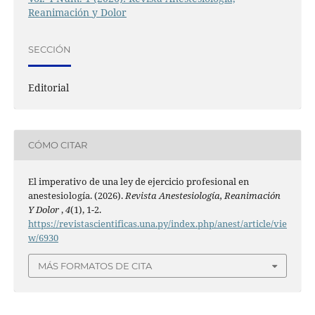
Reanimación y Dolor
SECCIÓN
Editorial
CÓMO CITAR
El imperativo de una ley de ejercicio profesional en
anestesiología. (2026).
Revista Anestesiología, Reanimación
Y Dolor
,
4
(1), 1-2.
https://revistascientificas.una.py/index.php/anest/article/vie
w/6930
MÁS FORMATOS DE CITA