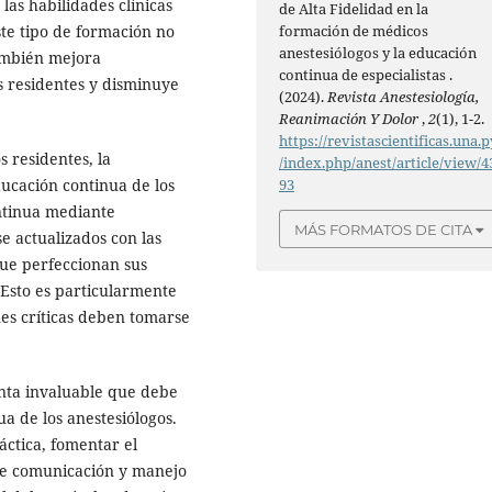
las habilidades clínicas
de Alta Fidelidad en la
ste tipo de formación no
formación de médicos
anestesiólogos y la educación
también mejora
continua de especialistas .
s residentes y disminuye
(2024).
Revista Anestesiología,
Reanimación Y Dolor
,
2
(1), 1-2.
https://revistascientificas.una.p
s residentes, la
/index.php/anest/article/view/4
ducación continua de los
93
ontinua mediante
MÁS FORMATOS DE CITA
e actualizados con las
que perfeccionan sus
 Esto es particularmente
nes críticas deben tomarse
enta invaluable que debe
a de los anestesiólogos.
ctica, fomentar el
 de comunicación y manejo