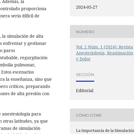
. Además, la
2024-05-27
controlado proporciona
era sería difícil de
NÚMERO
 la simulación de alta
es enfrentar y gestionar
Vol. 2 Núm. 1 (2024): Revista
o paros
Anestesiología, Reanimación
intubable, regurgitación
y Dolor
 embolia pulmonar,
 Estos escenarios
SECCIÓN
ra la enseñanza, sino que
pero críticos, preparando
Editorial
iones de alta presión con
e anestesiología para
CÓMO CITAR
 otras latitudes, ya que
gramas de simulación
La Importancia de la Simulació