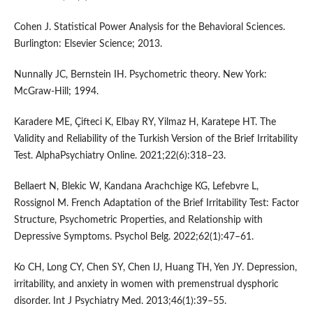
Cohen J. Statistical Power Analysis for the Behavioral Sciences.
Burlington: Elsevier Science; 2013.
Nunnally JC, Bernstein IH. Psychometric theory. New York:
McGraw-Hill; 1994.
Karadere ME, Çifteci K, Elbay RY, Yilmaz H, Karatepe HT. The
Validity and Reliability of the Turkish Version of the Brief Irritability
Test. AlphaPsychiatry Online. 2021;22(6):318–23.
Bellaert N, Blekic W, Kandana Arachchige KG, Lefebvre L,
Rossignol M. French Adaptation of the Brief Irritability Test: Factor
Structure, Psychometric Properties, and Relationship with
Depressive Symptoms. Psychol Belg. 2022;62(1):47–61.
Ko CH, Long CY, Chen SY, Chen IJ, Huang TH, Yen JY. Depression,
irritability, and anxiety in women with premenstrual dysphoric
disorder. Int J Psychiatry Med. 2013;46(1):39–55.