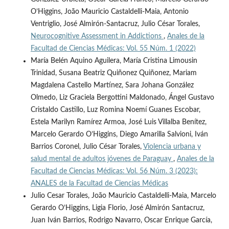
O’Higgins, João Mauricio Castaldelli-Maia, Antonio
Ventriglio, José Almirón-Santacruz, Julio César Torales,
Neurocognitive Assessment in Addictions
,
Anales de la
Facultad de Ciencias Médicas: Vol. 55 Núm. 1 (2022)
María Belén Aquino Aguilera, María Cristina Limousin
Trinidad, Susana Beatriz Quiñonez Quiñonez, Mariam
Magdalena Castello Martínez, Sara Johana González
Olmedo, Liz Graciela Bergottini Maldonado, Ángel Gustavo
Cristaldo Castillo, Luz Romina Noemí Guanes Escobar,
Estela Marilyn Ramírez Armoa, José Luis Villalba Benítez,
Marcelo Gerardo O’Higgins, Diego Amarilla Salvioni, Iván
Barrios Coronel, Julio César Torales,
Violencia urbana y
salud mental de adultos jóvenes de Paraguay
,
Anales de la
Facultad de Ciencias Médicas: Vol. 56 Núm. 3 (2023):
ANALES de la Facultad de Ciencias Médicas
Julio Cesar Torales, João Mauricio Castaldelli-Maia, Marcelo
Gerardo O’Higgins, Ligia Florio, José Almirón Santacruz,
Juan Iván Barrios, Rodrigo Navarro, Oscar Enrique García,