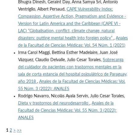
Bhugra Dinesh, Geraint Day, Anna Samya Sri, Antonio
Ventriglio, Albert Persaud,
CAPE Vulnerability Index:
Compassion, Assertive Action, Pragmatism and Evidence -
Version for Latin America and the Caribbean (CAPE VI -
LAC) “Globalisation, conflict, climate change, natural
disasters: putting mental health into foreign policy”
,
Anales
de la Facultad de Ciencias Médicas: Vol. 54 Núm. 1 (2021)
Irma Carol Maggi, Bettina Esther Madelaire, Juan José
Vázquez, Claudio Delvalle, Julio Cesar Torales,
Sobrecarga
del cuidador de pacientes con trastornos mentales en la
sala de corta estancia del hospital psiquiátrico de Paraguay,
año 2018
,
Anales de la Facultad de Ciencias Médicas: Vol.
55 Núm. 3 (2022): ANALES
Rodrigo Navarro, Nicolás Ayala Servín, Julio Cesar Torales,
Dieta y trastornos del neurodesarrollo
,
Anales de la
Facultad de Ciencias Médicas: Vol. 55 Núm. 3 (2022):
ANALES
1
2
>
>>