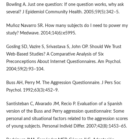
Bowling A. Just one question: If one question works, why ask
several? J Epidemiol Community Health. 2005;59(5):342–5.
Muñoz Navarro SR. How many subjects do I need to power my
study? Medwave. 2014;14(6):e5995.
Gosling SD, Vazire S, Srivastava S, John OP. Should We Trust
Web-Based Studies? A Comparative Analysis of Six
Preconceptions About Internet Questionnaires. Am Psychol.
2004;59(2):93–104.
Buss AH, Perry M. The Aggression Questionnaire. J Pers Soc
Psychol. 1992;63(3):452–9.
Santisteban C, Alvarado JM, Recio P. Evaluation of a Spanish
version of the Buss and Perry aggression questionnaire: Some
personal and situational factors related to the aggression scores
of young subjects. Personal Individ Differ. 2007;42(8):1453–65.