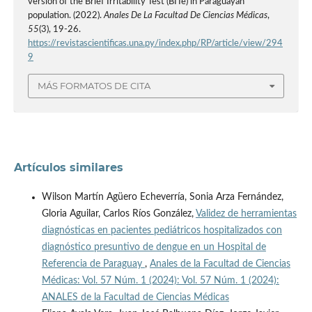
version of the Brief Irritability Test (BITe) in Paraguayan
population. (2022).
Anales De La Facultad De Ciencias Médicas
,
55
(3), 19-26.
https://revistascientificas.una.py/index.php/RP/article/view/294
9
MÁS FORMATOS DE CITA
Artículos similares
Wilson Martín Agüero Echeverría, Sonia Arza Fernández,
Gloria Aguilar, Carlos Ríos González,
Validez de herramientas
diagnósticas en pacientes pediátricos hospitalizados con
diagnóstico presuntivo de dengue en un Hospital de
Referencia de Paraguay
,
Anales de la Facultad de Ciencias
Médicas: Vol. 57 Núm. 1 (2024): Vol. 57 Núm. 1 (2024):
ANALES de la Facultad de Ciencias Médicas