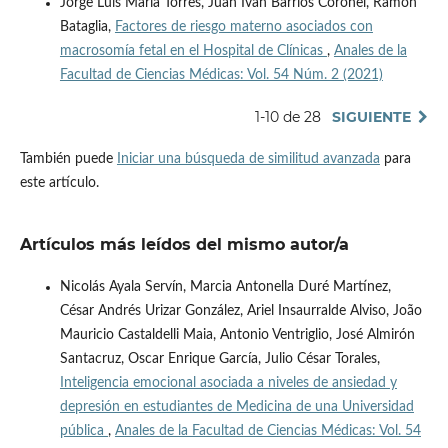
Jorge Luis María Torres, Juan Iván Barrios Coronel, Ramón
Bataglia,
Factores de riesgo materno asociados con
macrosomía fetal en el Hospital de Clínicas
,
Anales de la
Facultad de Ciencias Médicas: Vol. 54 Núm. 2 (2021)
1-10 de 28
SIGUIENTE
También puede
Iniciar una búsqueda de similitud avanzada
para
este artículo.
Artículos más leídos del mismo autor/a
Nicolás Ayala Servín, Marcia Antonella Duré Martínez,
César Andrés Urizar González, Ariel Insaurralde Alviso, João
Mauricio Castaldelli Maia, Antonio Ventriglio, José Almirón
Santacruz, Oscar Enrique García, Julio César Torales,
Inteligencia emocional asociada a niveles de ansiedad y
depresión en estudiantes de Medicina de una Universidad
pública
,
Anales de la Facultad de Ciencias Médicas: Vol. 54