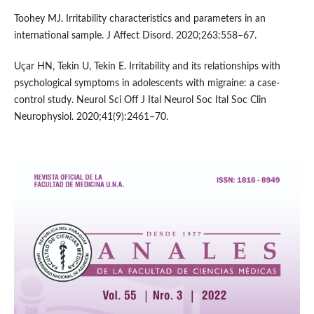
Toohey MJ. Irritability characteristics and parameters in an
international sample. J Affect Disord. 2020;263:558–67.
Uçar HN, Tekin U, Tekin E. Irritability and its relationships with
psychological symptoms in adolescents with migraine: a case-
control study. Neurol Sci Off J Ital Neurol Soc Ital Soc Clin
Neurophysiol. 2020;41(9):2461–70.