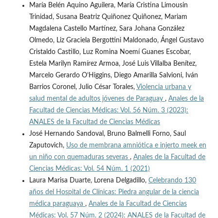
María Belén Aquino Aguilera, María Cristina Limousin
Trinidad, Susana Beatriz Quiñonez Quiñonez, Mariam
Magdalena Castello Martínez, Sara Johana González
Olmedo, Liz Graciela Bergottini Maldonado, Ángel Gustavo
Cristaldo Castillo, Luz Romina Noemí Guanes Escobar,
Estela Marilyn Ramírez Armoa, José Luis Villalba Benítez,
Marcelo Gerardo O’Higgins, Diego Amarilla Salvioni, Iván
Barrios Coronel, Julio César Torales,
Violencia urbana y
salud mental de adultos jóvenes de Paraguay
,
Anales de la
Facultad de Ciencias Médicas: Vol. 56 Núm. 3 (2023):
ANALES de la Facultad de Ciencias Médicas
José Hernando Sandoval, Bruno Balmelli Forno, Saul
Zaputovich,
Uso de membrana amniótica e injerto meek en
un niño con quemaduras severas
,
Anales de la Facultad de
Ciencias Médicas: Vol. 54 Núm. 1 (2021)
Laura Marisa Duarte, Lorena Delgadillo,
Celebrando 130
años del Hospital de Clínicas: Piedra angular de la ciencia
médica paraguaya
,
Anales de la Facultad de Ciencias
Médicas: Vol. 57 Núm. 2 (2024): ANALES de la Facultad de