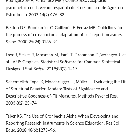
Rodríguez JMA, Fernández MEP, Gómez JLG. Adaptación
psicométrica de la versión española del Cuestionario de Agresión.
Psicothema. 2002;14(2):476–82.
Beaton DE, Bombardier C, Guillemin F, Ferraz MB. Guidelines for
the process of cross-cultural adaptation of self-report measures.
Spine. 2000;25(24):3186–91.
Love J, Selker R, Marsman M, Jamil T, Dropmann D, Verhagen J, et
al. JASP: Graphical Statistical Software for Common Statistical
Designs. J Stat Softw. 2019;88(2):1–17.
Schermelleh-Engel K, Moosbrugger H, Müller H. Evaluating the Fit
of Structural Equation Models: Tests of Significance and
Descriptive Goodness-of-Fit Measures. Methods Psychol Res.
2003;8(2):23–74.
Taber KS. The Use of Cronbach’s Alpha When Developing and
Reporting Research Instruments in Science Education. Res Sci
Educ. 2018;48(6):1273–96.