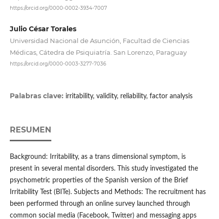
https://orcid.org/0000-0002-3934-7007
Julio César Torales
Universidad Nacional de Asunción, Facultad de Ciencias
Médicas, Cátedra de Psiquiatría. San Lorenzo, Paraguay
https://orcid.org/0000-0003-3277-7036
Palabras clave:
irritability, validity, reliability, factor analysis
RESUMEN
Background: Irritability, as a trans dimensional symptom, is
present in several mental disorders. This study investigated the
psychometric properties of the Spanish version of the Brief
Irritability Test (BITe). Subjects and Methods: The recruitment has
been performed through an online survey launched through
common social media (Facebook, Twitter) and messaging apps