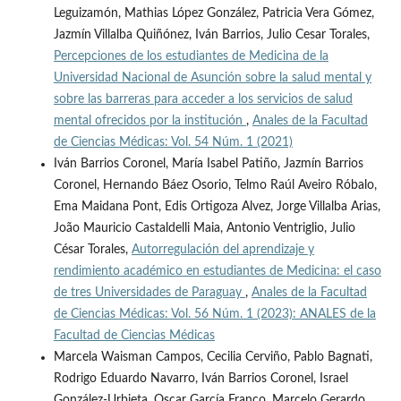
Leguizamón, Mathias López González, Patricia Vera Gómez,
Jazmín Villalba Quiñónez, Iván Barrios, Julio Cesar Torales,
Percepciones de los estudiantes de Medicina de la
Universidad Nacional de Asunción sobre la salud mental y
sobre las barreras para acceder a los servicios de salud
mental ofrecidos por la institución
,
Anales de la Facultad
de Ciencias Médicas: Vol. 54 Núm. 1 (2021)
Iván Barrios Coronel, María Isabel Patiño, Jazmín Barrios
Coronel, Hernando Báez Osorio, Telmo Raúl Aveiro Róbalo,
Ema Maidana Pont, Edis Ortigoza Alvez, Jorge Villalba Arias,
João Mauricio Castaldelli Maia, Antonio Ventriglio, Julio
César Torales,
Autorregulación del aprendizaje y
rendimiento académico en estudiantes de Medicina: el caso
de tres Universidades de Paraguay
,
Anales de la Facultad
de Ciencias Médicas: Vol. 56 Núm. 1 (2023): ANALES de la
Facultad de Ciencias Médicas
Marcela Waisman Campos, Cecilia Cerviño, Pablo Bagnati,
Rodrigo Eduardo Navarro, Iván Barrios Coronel, Israel
González-Urbieta, Oscar García Franco, Marcelo Gerardo