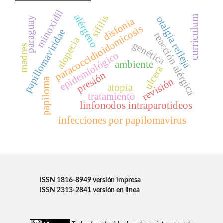
minoxidil
alérgeno
sífilis
curriculum
otalgia refleja
paraguay
disfonía
paracoccidioidomicosis
papillomaviridae
reacción alérgica
alopecia
genética
madres
epidemiológico
ambiente
ulcera
presión
revisión
papiloma
atopia
tratamiento
linfonodos intraparotideos
infecciones por papilomavirus
ISSN 1816-8949 versión impresa
ISSN 2313-2841 versión en linea