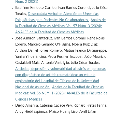
Núm. 2 (2021)
Ibrahinm Enríquez Garrido, Iván Barrios Coronel, Julio César
Torales,
Desescalada Verbal en Atención de Urgencias
Psiquiátricas para Pacientes No Colaboradores
,
Anales de
la Facultad de Ciencias Médicas: Vol. 57 Núm. 3 (2024):
ANALES de la Facultad de Ciencias Médicas
José Almirón Santacruz, Iván Barrios Coronel, René Rojas
Loreiro, Marcelo Gerardo O’Higgins, Noelia Ruiz Díaz,
Anthon Daniel Torres Romero, Matías Franco Di Giuseppe,
Yanira Yinde Encina, Paola Pusineri Escobar, João Mauricio
Castaldelli Maia, Antonio Ventriglio, Julio César Torales,
Ansiedad, depresión y vulnerabilidad al estrés en personas
con diagnóstico de artritis reumatoidea: un estudio
exploratorio del Hospital de Clínicas de la Universidad
Nacional de Asunción
,
Anales de la Facultad de Ciencias
Médicas: Vol. 56 Núm. 1 (2023): ANALES de la Facultad de
Ciencias Médicas
Diego Amarilla, Caterina Cacace Vely, Richard Fretes Fariña,
Andy Hiebl Espinoza, Maico Huang Liao, Axell Liñan