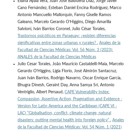
Eliana Ayala Vera, Juan José Balbuena Díaz, Jorge Javier
Cano Fernández, Esteban Daniel Encina Rodríguez, Marco
Antonio Mancuello Mallorquín, Fanny Giselle Ramos
Galeano, Marcelo Gerardo O’Higgins, Diego Amarilla
Salvioni, Iván Barrios Coronel, Julio César Torales,
Trastornos psicóticos en Paraguay: ¿existen diferencias
significativas entre zonas urbanas y rurales?
,
Anales de la
Facultad de Ciencias Médicas: Vol. 56 Núm. 3 (2023):
ANALES de la Facultad de Ciencias Médicas
Julio Cesar Torales, João Mauricio Castaldelli-Maia, Marcelo
Gerardo O’Higgins, Ligia Florio, José Almirón Santacruz,
Juan Iván Barrios, Rodrigo Navarro, Oscar Enrique García,
Bhugra Dinesh, Geraint Day, Anna Samya Sri, Antonio
Ventriglio, Albert Persaud,
CAPE Vulnerability Index:
Compassion, Assertive Action, Pragmatism and Evidence -
Version for Latin America and the Caribbean (CAPE VI -
LAC) “Globalisation, conflict, climate change, natural
disasters: putting mental health into foreign policy”
,
Anales
de la Facultad de Ciencias Médicas: Vol. 54 Núm. 1 (2021)