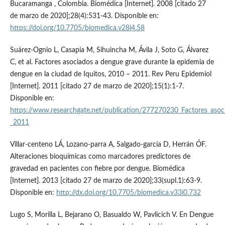
Bucaramanga , Colombia. Biomédica [Internet]. 2008 [citado 27
de marzo de 2020];28(4):531-43. Disponible en:
https://doi.org/10.7705/biomedica.v28i4.58
Suárez-Ognio L, Casapía M, Sihuincha M, Ávila J, Soto G, Álvarez
C, et al. Factores asociados a dengue grave durante la epidemia de
dengue en la ciudad de Iquitos, 2010 – 2011. Rev Peru Epidemiol
[Internet]. 2011 [citado 27 de marzo de 2020];15(1):1-7.
Disponible en:
https://www.researchgate.net/publication/277270230_Factores_asoc
_2011
Villar-centeno LÁ, Lozano-parra A, Salgado-garcía D, Herrán ÓF.
Alteraciones bioquímicas como marcadores predictores de
gravedad en pacientes con fiebre por dengue. Biomédica
[Internet]. 2013 [citado 27 de marzo de 2020];33(supl.1):63-9.
Disponible en:
http://dx.doi.org/10.7705/biomedica.v33i0.732
Lugo S, Morilla L, Bejarano O, Basualdo W, Pavlicich V. En Dengue