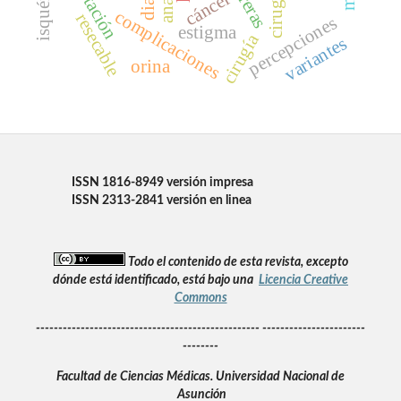
isquémico
barreras
cáncer
complicaciones
resecable
percepciones
estigma
cirugía
variantes
orina
ISSN 1816-8949 versión impresa
ISSN 2313-2841 versión en linea
Todo el contenido de esta revista, excepto
dónde está identificado, está bajo una
Licencia Creative
Commons
-------------------------------------------------- -----------------------
--------
Facultad de Ciencias Médicas.
Universidad Nacional de
Asunción