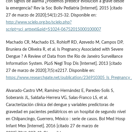
con signos de alarma ¿Podemos predecir evolución a grave desde
la emergencia? Rev la Soc Boliv Pediatría [Internet]. 2015 [citado
27 de marzo de 2020];54(1):25-32. Disponible en:
http://www.scielo.org.bo/scielo.php?
script=sci_arttext&pid=S1024-06752015000100007
Machado CR, Machado ES, Rohloff RD, Azevedo M, Campos DP,
Bruniera de Oliveira R, et al. Is Pregnancy Associated with Severe
Dengue ? A Review of Data from the Rio de Janeiro Surveillance
Information System. PLoS Negl Trop Dis [Internet]. 2013 [citado
27 de marzo de 2020];7(5):e2217. Disponible en:
https://www.researchgate.net/publication/236910305_Is_Pregnancy
Alvarado-Castro VM, Ramírez-Hernández E, Paredes-Solís S,
Soberanis JL, Saldaña-Herrera VG, Salas-Franco LS, et al.
Caracterización clínica del dengue y variables predictoras de
gravedad en pacientes pediátricos en un hospital de segundo nivel
en Chilpancingo, Guerrero, México : serie de casos. Bol Med Hosp
Infant Mex [Internet]. 2016 [citado 27 de marzo de