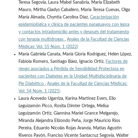
Teresa Segovia, Laura Mabel Sanabria, María Elizabeth
Mauro, Mirtha Gladys Caballero, Maria Teresa Cuevas, Olga
María Almada, Chyntia Carolina Díaz,
Caracterización
epidemiológica y clínica de pacientes paraguayos con lepra
y contactos intradomicilio antes y después del tratamiento
con terapia multidrogas
,
Anales de la Facultad de Ciencias
Médicas: Vol. 55 Núm. 1 (2022)
María Gabriela Canata, María Gloria Rodríguez, Helen López,
Fabiola Romero, Santiago Báez, Ignacio Ortiz,
Factores de
riesgo asociados a Pérdida de Sensibilidad Protectora en
pacientes con Diabetes en la Unidad Multidisciplinaria de
Pie Diabético
,
Anales de la Facultad de Ciencias Médicas:
Vol. 54 Núm. 1 (2021)
Laura Acevedo Ugarriza, Karina Martínez Evers, Elio
Leguizamón Picco, Rosita Dimter Ortega, Melisa
Leguizamón Ortiz, Giannina Mariel Grance Melgarejo,
Miranda Alejandra Elizondo Peña, Jorge Mauricio Ríos
Pereira, Eduardo Nicolás Rojas Aranda, Matías Agustín
Riveros Pavón, Franciso Vicente Santacruz Segovia, Walter