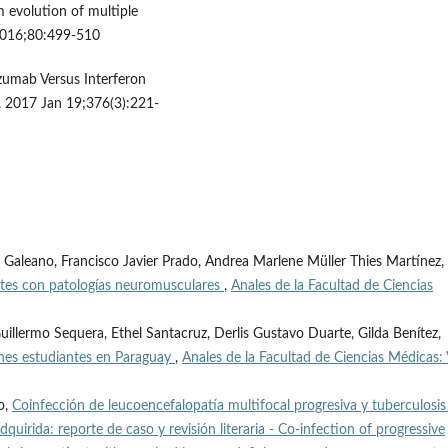
m evolution of multiple
l 2016;80:499-510
izumab Versus Interferon
d. 2017 Jan 19;376(3):221-
Galeano, Francisco Javier Prado, Andrea Marlene Müller Thies Martínez,
entes con patologías neuromusculares
,
Anales de la Facultad de Ciencias
Guillermo Sequera, Ethel Santacruz, Derlis Gustavo Duarte, Gilda Benítez,
nes estudiantes en Paraguay
,
Anales de la Facultad de Ciencias Médicas: 
o,
Coinfección de leucoencefalopatía multifocal progresiva y tuberculosis
uirida: reporte de caso y revisión literaria - Co-infection of progressive