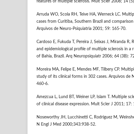
features of multiple sclerosis. Mult Scler 2008; 14 (5
Arruda WO, Scola RH, Teive HA, Werneck LC. Multipl
cases from Curitiba, Southern Brazil and comparison w
Arquivos de Neuro-Psiquiatria 2001; 59: 165-70.
Cardoso E, Fukuda T, Pereira J, Seixas J, Miranda R, Ro
and epidemiological profile of multiple sclerosis in a 
of Bahia, Brazil. Arq Neuropsiquiatr 2006; 64 (3B): 
Moreira MA, Felipe E, Mendes MF, Tilbery CP. Multiple
study of its clinical forms in 302 cases. Arquivos de 
460-6.
Amezcua L, Lund BT, Weiner LP, Islam T. Multiple scle
of clinical disease expression. Mult Scler J 2011; 17:
Noseworthy JH, Lucchinetti C, Rodriguez M, Weinshen
N Engl J Med 2000;343:938-52.