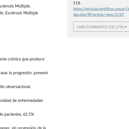
118.
lerosis Múltiple,
https://revistascientificas.una.py/i
e, Esclerosis Múltiple
dex.php/RP/article/view/2310
MÁS FORMATOS DE CITA
zante crónica que produce
rasar la progresión, prevenir
dio observacional,
a unidad de enfermedades
de pacientes, 62.5%
ses, sin progresión de la