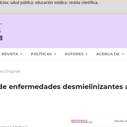
cina; salud pública; educación médica; revista científica;
 REVISTA
POLÍTICAS
AUTORES
ACERCA DE
ulo Original
 de enfermedades desmielinizantes 
encias Médicas,