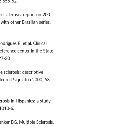
): 656-62.
e sclerosis: report on 200
ith other Brazilian series.
drigues B, et al. Clinical
reference center in the State
727-30
 sclerosis: descriptive
Neuro-Psiquiatria 2000; 58:
rosis in Hispanics: a study
 1010-6.
ker BG. Multiple Sclerosis.