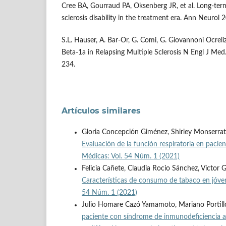
Cree BA, Gourraud PA, Oksenberg JR, et al. Long-ter
sclerosis disability in the treatment era. Ann Neuro
S.L. Hauser, A. Bar-Or, G. Comi, G. Giovannoni Ocrel
Beta-1a in Relapsing Multiple Sclerosis N Engl J Me
234.
Artículos similares
Gloria Concepción Giménez, Shirley Monserrat 
Evaluación de la función respiratoria en paci
Médicas: Vol. 54 Núm. 1 (2021)
Felicia Cañete, Claudia Rocio Sánchez, Victor 
Características de consumo de tabaco en jóve
54 Núm. 1 (2021)
Julio Homare Cazó Yamamoto, Mariano Portill
paciente con síndrome de inmunodeficiencia adq