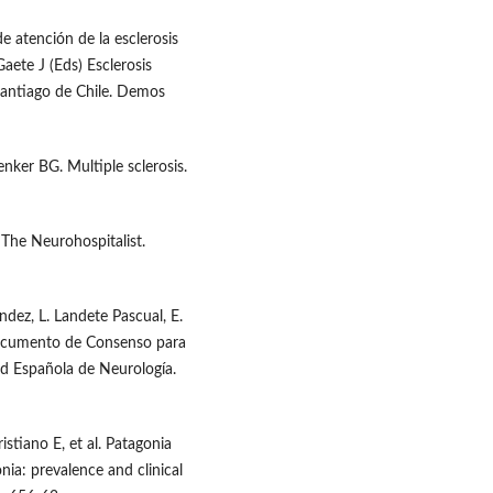
 atención de la esclerosis
aete J (Eds) Esclerosis
Santiago de Chile. Demos
ker BG. Multiple sclerosis.
 The Neurohospitalist.
ndez, L. Landete Pascual, E.
Documento de Consenso para
dad Española de Neurología.
stiano E, et al. Patagonia
nia: prevalence and clinical