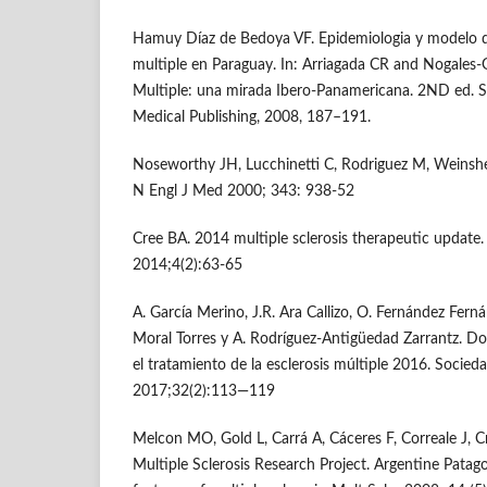
Hamuy Díaz de Bedoya VF. Epidemiologia y modelo de
multiple en Paraguay. In: Arriagada CR and Nogales-G
Multiple: una mirada Ibero-Panamericana. 2ND ed. 
Medical Publishing, 2008, 187–191.
Noseworthy JH, Lucchinetti C, Rodriguez M, Weinshen
N Engl J Med 2000; 343: 938-52
Cree BA. 2014 multiple sclerosis therapeutic update.
2014;4(2):63-65
A. García Merino, J.R. Ara Callizo, O. Fernández Ferná
Moral Torres y A. Rodríguez-Antigüedad Zarrantz. 
el tratamiento de la esclerosis múltiple 2016. Socie
2017;32(2):113—119
Melcon MO, Gold L, Carrá A, Cáceres F, Correale J, Cri
Multiple Sclerosis Research Project. Argentine Patago