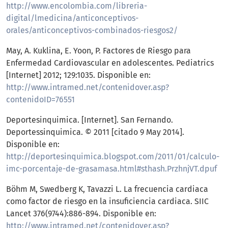
http://www.encolombia.com/libreria-
digital/lmedicina/anticonceptivos-
orales/anticonceptivos-combinados-riesgos2/
May, A. Kuklina, E. Yoon, P. Factores de Riesgo para
Enfermedad Cardiovascular en adolescentes. Pediatrics
[Internet] 2012; 129:1035. Disponible en:
http://www.intramed.net/contenidover.asp?
contenidoID=76551
Deportesinquimica. [Internet]. San Fernando.
Deportessinquimica. © 2011 [citado 9 May 2014].
Disponible en:
http://deportesinquimica.blogspot.com/2011/01/calculo-
imc-porcentaje-de-grasamasa.html#sthash.PrzhnjVT.dpuf
Böhm M, Swedberg K, Tavazzi L. La frecuencia cardiaca
como factor de riesgo en la insuficiencia cardiaca. SIIC
Lancet 376(9744):886-894. Disponible en:
http://www.intramed.net/contenidover.asp?