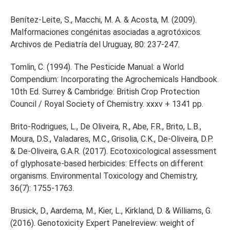
Benítez-Leite, S., Macchi, M. A. & Acosta, M. (2009).
Malformaciones congénitas asociadas a agrotóxicos.
Archivos de Pediatría del Uruguay, 80: 237-247.
Tomlin, C. (1994). The Pesticide Manual: a World
Compendium: Incorporating the Agrochemicals Handbook.
10th Ed. Surrey & Cambridge: British Crop Protection
Council / Royal Society of Chemistry. xxxv + 1341 pp.
Brito-Rodrigues, L., De Oliveira, R., Abe, F.R., Brito, L.B.,
Moura, D.S., Valadares, M.C., Grisolia, C.K., De-Oliveira, D.P.
& De-Oliveira, G.A.R. (2017). Ecotoxicological assessment
of glyphosate‐based herbicides: Effects on different
organisms. Environmental Toxicology and Chemistry,
36(7): 1755-1763.
Brusick, D., Aardema, M., Kier, L., Kirkland, D. & Williams, G.
(2016). Genotoxicity Expert Panelreview: weight of