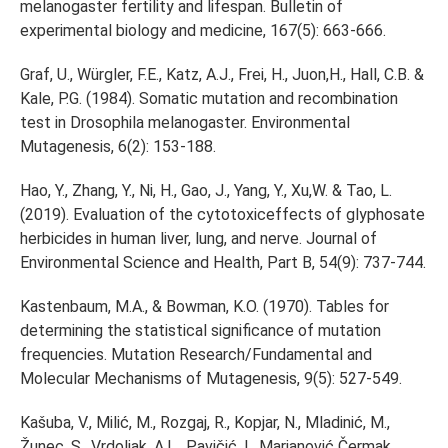
melanogaster fertility and lifespan. Bulletin of
experimental biology and medicine, 167(5): 663-666.
Graf, U., Würgler, F.E., Katz, A.J., Frei, H., Juon,H., Hall, C.B. &
Kale, P.G. (1984). Somatic mutation and recombination
test in Drosophila melanogaster. Environmental
Mutagenesis, 6(2): 153-188.
Hao, Y., Zhang, Y., Ni, H., Gao, J., Yang, Y., Xu,W. & Tao, L.
(2019). Evaluation of the cytotoxiceffects of glyphosate
herbicides in human liver, lung, and nerve. Journal of
Environmental Science and Health, Part B, 54(9): 737-744.
Kastenbaum, M.A., & Bowman, K.O. (1970). Tables for
determining the statistical significance of mutation
frequencies. Mutation Research/Fundamental and
Molecular Mechanisms of Mutagenesis, 9(5): 527-549.
Kašuba, V., Milić, M., Rozgaj, R., Kopjar, N., Mladinić, M.,
Žunec, S., Vrdoljak, A.L., Pavičić, I., Marjanović Čermak,