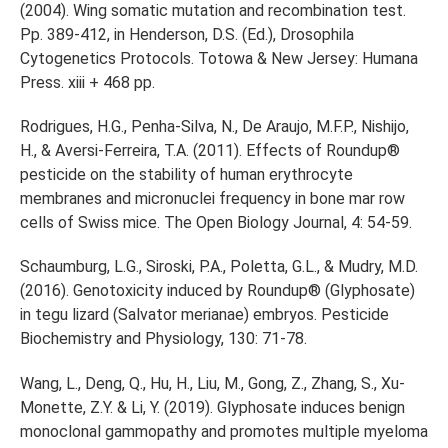
(2004). Wing somatic mutation and recombination test.
Pp. 389-412, in Henderson, D.S. (Ed.), Drosophila
Cytogenetics Protocols. Totowa & New Jersey: Humana
Press. xiii + 468 pp.
Rodrigues, H.G., Penha-Silva, N., De Araujo, M.F.P., Nishijo,
H., & Aversi-Ferreira, T.A. (2011). Effects of Roundup®
pesticide on the stability of human erythrocyte
membranes and micronuclei frequency in bone mar row
cells of Swiss mice. The Open Biology Journal, 4: 54-59.
Schaumburg, L.G., Siroski, P.A., Poletta, G.L., & Mudry, M.D.
(2016). Genotoxicity induced by Roundup® (Glyphosate)
in tegu lizard (Salvator merianae) embryos. Pesticide
Biochemistry and Physiology, 130: 71-78.
Wang, L., Deng, Q., Hu, H., Liu, M., Gong, Z., Zhang, S., Xu-
Monette, Z.Y. & Li, Y. (2019). Glyphosate induces benign
monoclonal gammopathy and promotes multiple myeloma