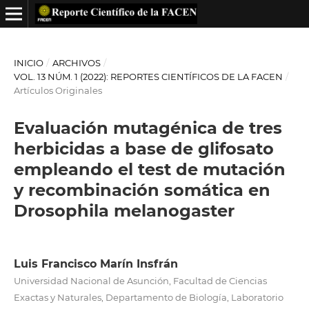
INICIO
/
ARCHIVOS
/
VOL. 13 NÚM. 1 (2022): REPORTES CIENTÍFICOS DE LA FACEN
/
Artículos Originales
Evaluación mutagénica de tres
herbicidas a base de glifosato
empleando el test de mutación
y recombinación somática en
Drosophila melanogaster
Luis Francisco Marín Insfrán
Universidad Nacional de Asunción, Facultad de Ciencias
Exactas y Naturales, Departamento de Biología, Laboratorio