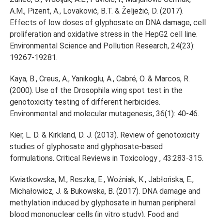
A.M., Pizent, A., Lovaković, B.T. & Želježić, D. (2017).
Effects of low doses of glyphosate on DNA damage, cell
proliferation and oxidative stress in the HepG2 cell line.
Environmental Science and Pollution Research, 24(23):
19267-19281.
Kaya, B., Creus, A., Yanikoglu, A., Cabré, O. & Marcos, R.
(2000). Use of the Drosophila wing spot test in the
genotoxicity testing of different herbicides.
Environmental and molecular mutagenesis, 36(1): 40-46.
Kier, L. D. & Kirkland, D. J. (2013). Review of genotoxicity
studies of glyphosate and glyphosate-based
formulations. Critical Reviews in Toxicology , 43:283-315.
Kwiatkowska, M., Reszka, E., Woźniak, K., Jabłońska, E.,
Michałowicz, J. & Bukowska, B. (2017). DNA damage and
methylation induced by glyphosate in human peripheral
blood mononuclear cells (in vitro study). Food and