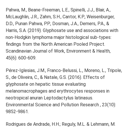
Pahwa, M., Beane-Freeman, L.E., Spinelli, J.J., Blair, A.,
McLaughlin, J.R., Zahm, S.H., Cantor, K.P., Weisenburger,
D.D., Punan Pahwa, P.P., Dosman, J.A., Demers, P.A., &
Harris, S.A. (2019). Glyphosate use and associations with
non-Hodgkin lymphoma major histological sub-types:
findings from the North American Pooled Project.
Scandinavian Journal of Work, Environment & Health,
45(6): 600-609.
Pérez-Iglesias, J.M., Franco-Belussi, L., Moreno, L., Tripole,
S., de Oliveira, C., & Natale, G.S. (2016). Effects of
glyphosate on hepatic tissue evaluating
melanomacrophages and erythrocytes responses in
neotropical anuran Leptodactylus latinasus.
Environmental Science and Pollution Research , 23(10):
9852-9861.
Rodrigues de Andrade, H.H.; Reguly, M.L. & Lehmann, M.