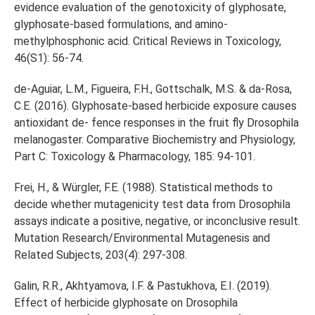
evidence evaluation of the genotoxicity of glyphosate,
glyphosate-based formulations, and amino-
methylphosphonic acid. Critical Reviews in Toxicology,
46(S1): 56-74.
de-Aguiar, L.M., Figueira, F.H., Gottschalk, M.S. & da-Rosa,
C.E. (2016). Glyphosate-based herbicide exposure causes
antioxidant de- fence responses in the fruit fly Drosophila
melanogaster. Comparative Biochemistry and Physiology,
Part C: Toxicology & Pharmacology, 185: 94-101.
Frei, H., & Würgler, F.E. (1988). Statistical methods to
decide whether mutagenicity test data from Drosophila
assays indicate a positive, negative, or inconclusive result.
Mutation Research/Environmental Mutagenesis and
Related Subjects, 203(4): 297-308.
Galin, R.R., Akhtyamova, I.F. & Pastukhova, E.I. (2019).
Effect of herbicide glyphosate on Drosophila