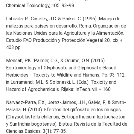
Chemical Toxicology, 105: 93-98.
Labrada, R., Caseley, J.C. & Parker, C. (1996). Manejo de
malezas para países en desarrollo. Roma: Organización de
las Naciones Unidas para la Agricultura y la Alimentación.
Estudio FAO Producción y Protección Vegetal 20,: xix +
403 pp.
Mensah, P.K., Palmer, C.G., & Odume, O.N. (2015).
Ecotoxicology of Glyphosate and Glyphosate-Based
Herbicides - Toxicity to Wildlife and Humans. Pp. 93-112,
in Larramendi, M.L. & Soloneski, L. (Eds.). Toxicity and
Hazard of Agrochemicals. Rijeka: InTech. viii + 160.
Narváez-Parra, E.X., Jerez-Jaimes, J.H., Galvis, F., & Smith-
Parada, H. (2013). Efectos del glifosato en los musgos
(Chrysoblastella chilensis, Ectropothecium leptochaeton
y Suntrichia bogotensis). Bistua: Revista de la Facultad de
Ciencias Básicas, 3(1): 77-85.