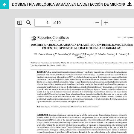
DOSIMETRÍA BIOLÓGICA BASADA EN LA DETECCIÓN DE MICRONUCLEOS EN PACIENTES EXPUESTOS A COBALTOTERAPIA EN PARAGUAY