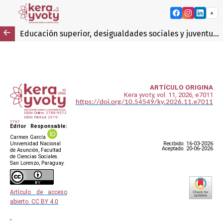
Kera yvoty: reflex
A
Educación superior, desigualdades sociales y juventudes en Paraguay: desafíos para el acceso, la permanencia y la equidad