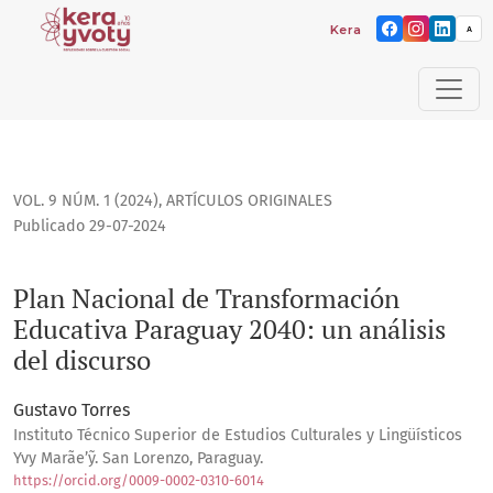
Kera yvoty: reflexiones so
A
Plan Nacional de Transformación Educativa Paraguay 2040: u
VOL. 9 NÚM. 1 (2024)
,
ARTÍCULOS ORIGINALES
Publicado 29-07-2024
Plan Nacional de Transformación
Educativa Paraguay 2040: un análisis
del discurso
Gustavo Torres
Instituto Técnico Superior de Estudios Culturales y Lingüísticos
Yvy Marãe’ỹ. San Lorenzo, Paraguay.
https://orcid.org/0009-0002-0310-6014