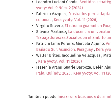
Leandro Luciani Conde,
Sentidos estratég
yvoty: Vol. 9 Núm. 2 (2024)
Fabricio Vazquez,
Frustrados pero adaptad
colonial
,
Kera yvoty: Vol. 11 (2026)
Virgilio Silvero,
El idioma guaraní en Para
Silvana Martínez,
La docencia universitar
Trabajadores/as Sociales en el ámbito un
Patricia Lima Pereira, Marcela Aquino,
Ví
Bañado Sur, Asunción, Paraguay
,
Kera yvo
Walter Brites, Jacqueline Velázquez , Mat
,
Kera yvoty: Vol. 11 (2026)
Jessenia Aramí Guarie Barboza, Belén Ala
Irala, Quiindy, 2023
,
Kera yvoty: Vol. 11 (2
También puede
Iniciar una búsqueda de simi