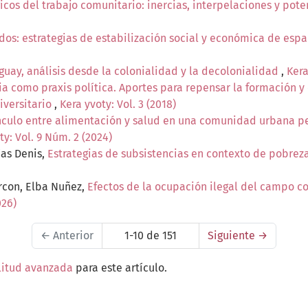
icos del trabajo comunitario: inercias, interpelaciones y pot
os: estrategias de estabilización social y económica de españ
guay, análisis desde la colonialidad y la decolonialidad
,
Kera
ia como praxis política. Aportes para repensar la formación y e
iversitario
,
Kera yvoty: Vol. 3 (2018)
nculo entre alimentación y salud en una comunidad urbana per
ty: Vol. 9 Núm. 2 (2024)
ías Denis,
Estrategias de subsistencias en contexto de pobrez
rcon, Elba Nuñez,
Efectos de la ocupación ilegal del campo c
026)
←
Anterior
1-10 de 151
Siguiente
→
litud avanzada
para este artículo.