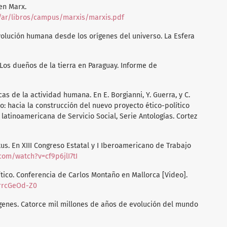
en Marx.
.ar/ar/libros/campus/marxis/marxis.pdf
evolución humana desde los orígenes del universo. La Esfera
a. Los dueños de la tierra en Paraguay. Informe de
cas de la actividad humana. En E. Borgianni, Y. Guerra, y C.
ico: hacia la construcción del nuevo proyecto ético-político
a latinoamericana de Servicio Social, Serie Antologías. Cortez
tus. En XIII Congreso Estatal y I Iberoamericano de Trabajo
com/watch?v=cf9p6jlI7tI
rítico. Conferencia de Carlos Montaño en Mallorca [Video].
JrrcGeOd-Z0
Orígenes. Catorce mil millones de años de evolución del mundo