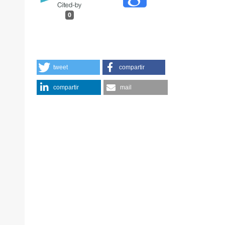
0
tweet
compartir
compartir
mail