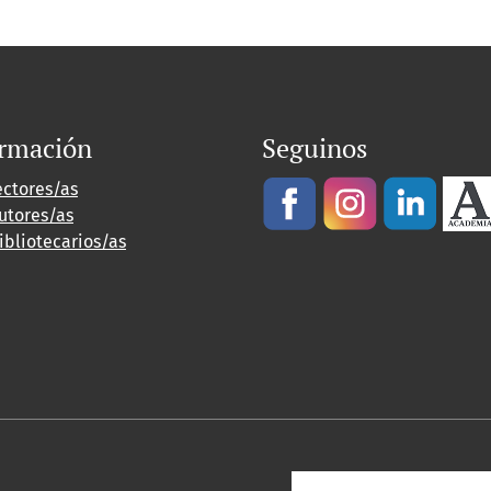
ormación
Seguinos
ectores/as
utores/as
ibliotecarios/as