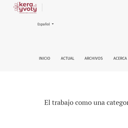
Ke
Cambiar el idioma. El actual es:
Español
El trabajo como una categoría para entender l
INICIO
ACTUAL
ARCHIVOS
ACERCA
El trabajo como una categorí