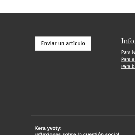
Inf
Enviar un artículo
Para l
Para a
Para b
Kera yvoty:
reflexiones sobre la cuestión social