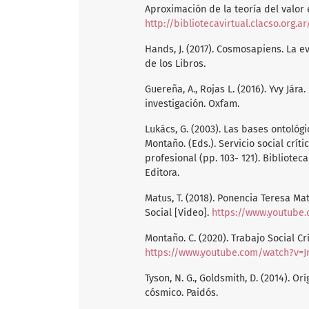
Aproximación de la teoría del valor 
http://bibliotecavirtual.clacso.org
Hands, J. (2017). Cosmosapiens. La 
de los Libros.
Guereña, A., Rojas L. (2016). Yvy Jár
investigación. Oxfam.
Lukács, G. (2003). Las bases ontológi
Montaño. (Eds.). Servicio social crít
profesional (pp. 103- 121). Bibliotec
Editora.
Matus, T. (2018). Ponencia Teresa Ma
Social [Video].
https://www.youtube.
Montaño. C. (2020). Trabajo Social C
https://www.youtube.com/watch?v=
Tyson, N. G., Goldsmith, D. (2014). 
cósmico. Paidós.