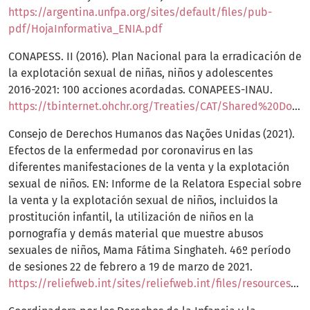
https://argentina.unfpa.org/sites/default/files/pub-
pdf/HojaInformativa_ENIA.pdf
CONAPESS. II (2016). Plan Nacional para la erradicación de
la explotación sexual de niñas, niños y adolescentes
2016-2021: 100 acciones acordadas. CONAPEES-INAU.
https://tbinternet.ohchr.org/Treaties/CAT/Shared%20Documents/URY/INT_CAT_ADR_URY_31800_S.pdf
Consejo de Derechos Humanos das Nações Unidas (2021).
Efectos de la enfermedad por coronavirus en las
diferentes manifestaciones de la venta y la explotación
sexual de niños. EN: Informe de la Relatora Especial sobre
la venta y la explotación sexual de niños, incluidos la
prostitución infantil, la utilización de niños en la
pornografía y demás material que muestre abusos
sexuales de niños, Mama Fátima Singhateh. 46º período
de sesiones 22 de febrero a 19 de marzo de 2021.
https://reliefweb.int/sites/reliefweb.int/files/resources/A_HRC_46_31_S.pdf