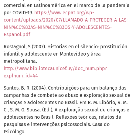
comercial en Latinoamérica en el marco de la pandemia
por COVID-19.
https://www.ecpat.org/wp-
content/uploads/2020/07/LLAMADO-A-PROTEGER-A-LAS-
NIN%CC%83AS-NIN%CC%83OS-Y-ADOLESCENTES-
Espanol.pdf
Rostagnol, S (2007). Historias en el silencio: prostitución
infantil y adolescente en Montevideo y área
metropolitana.
http://www.bibliotecaunicef.uy/doc_num.php?
explnum_id=44
Santos, B. R. (2004). Contribuições para um balanço das
campanhas de combate ao abuso e exploração sexual de
crianças e adolescentes no Brasil. Em R. M. Libório, R. M.
C., S. M. G. Sousa. (Ed.), A exploração sexual de crianças e
adolescentes no Brasil. Reflexões teóricas, relatos de
pesquisas e intervenções psicossociais. Casa do
Psicólogo.