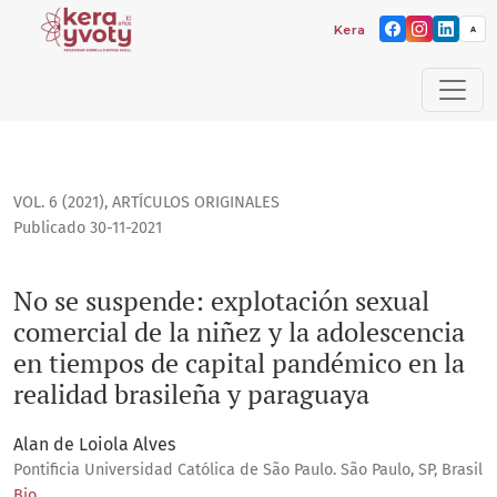
Kera yvoty: reflexiones so
A
No se suspende: explotación sexual comercial de la niñez y
VOL. 6 (2021)
,
ARTÍCULOS ORIGINALES
Publicado 30-11-2021
No se suspende: explotación sexual
comercial de la niñez y la adolescencia
en tiempos de capital pandémico en la
realidad brasileña y paraguaya
Alan de Loiola Alves
Pontificia Universidad Católica de São Paulo. São Paulo, SP, Brasil
Bio