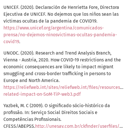
UNICEF. (2020). Declaración de Henrietta Fore, Directora
Ejecutiva de UNICEF. No dejemos que los niños sean las
víctimas ocultas de la pandemia de COVID19.
https://www.unicef.org/argentina/comunicados-
prensa/no-dejemos-ninosvictimas-ocultas-pandemia-
covid19
.
UNODC. (2020). Research and Trend Analysis Branch,
Vienna - Austria, 2020. How COVID-19 restrictions and the
economic consequences are likely to impact migrant
smuggling and cross-border trafficking in persons to
Europe and North America.
https://reliefweb.int/sites/reliefweb.int/files/resources/Co
related-impact-on-SoM-TiP-web3.pdf
Yazbek, M. C (2009). O significado sócio-histórico da
profissão. In: Serviço Social Direitos Sociais e
Competências Profissionais.
CFESS/ABEPSS.
http://unesav.com.br/ckfinder/userfiles/file