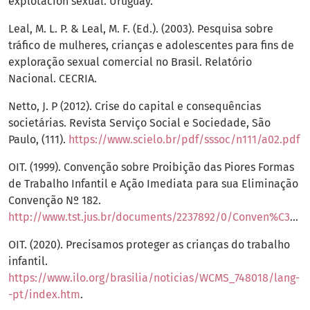
explotación sexual. Uruguay.
Leal, M. L. P. & Leal, M. F. (Ed.). (2003). Pesquisa sobre
tráfico de mulheres, crianças e adolescentes para fins de
exploração sexual comercial no Brasil. Relatório
Nacional. CECRIA.
Netto, J. P (2012). Crise do capital e consequências
societárias. Revista Serviço Social e Sociedade, São
Paulo, (111).
https://www.scielo.br/pdf/sssoc/n111/a02.pdf
OIT. (1999). Convenção sobre Proibição das Piores Formas
de Trabalho Infantil e Ação Imediata para sua Eliminação
Convenção Nº 182.
http://www.tst.jus.br/documents/2237892/0/Conven%C3%A7%C3%A3o+182+da+OIT+sobre+Proibi%C3%A7%C3%A3o+das+piores+formas+de+trabalho+infantil+e+A%C3%A7%C3%A3o+imediata+para+sua+elimina%C3%A7%C3%A3o
OIT. (2020). Precisamos proteger as crianças do trabalho
infantil.
https://www.ilo.org/brasilia/noticias/WCMS_748018/lang-
-pt/index.htm
.