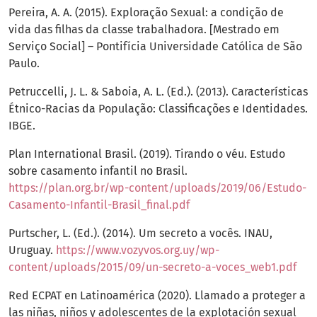
Pereira, A. A. (2015). Exploração Sexual: a condição de
vida das filhas da classe trabalhadora. [Mestrado em
Serviço Social] – Pontifícia Universidade Católica de São
Paulo.
Petruccelli, J. L. & Saboia, A. L. (Ed.). (2013). Características
Étnico-Racias da População: Classificações e Identidades.
IBGE.
Plan International Brasil. (2019). Tirando o véu. Estudo
sobre casamento infantil no Brasil.
https://plan.org.br/wp-content/uploads/2019/06/Estudo-
Casamento-Infantil-Brasil_final.pdf
Purtscher, L. (Ed.). (2014). Um secreto a vocês. INAU,
Uruguay.
https://www.vozyvos.org.uy/wp-
content/uploads/2015/09/un-secreto-a-voces_web1.pdf
Red ECPAT en Latinoamérica (2020). Llamado a proteger a
las niñas, niños y adolescentes de la explotación sexual