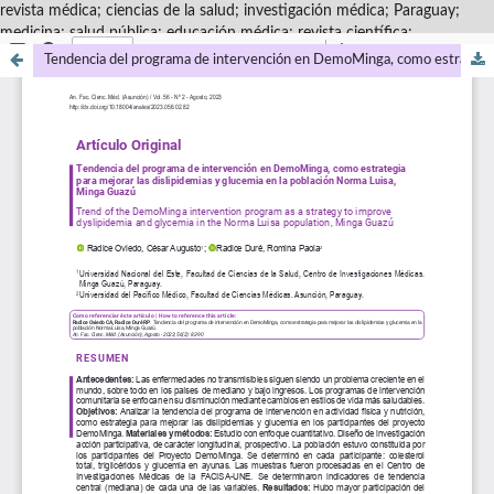
revista médica; ciencias de la salud; investigación médica; Paraguay;
medicina; salud pública; educación médica; revista científica;
Tendencia del programa de intervención en DemoMinga, como estrategia para mejorar las dislipidemias y glucemia en la población Norma Luisa, Minga Guazú