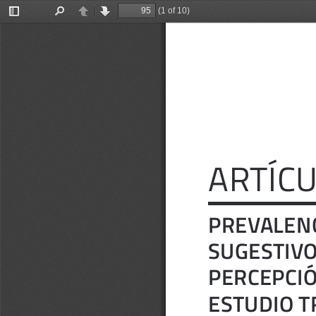
(1 of 10)
Toggle
Find
Previous
Next
Sidebar
ARTÍCU
PREVALENCIA
SUGESTIVOS  
PERCEPCIÓ
ESTUDIO T