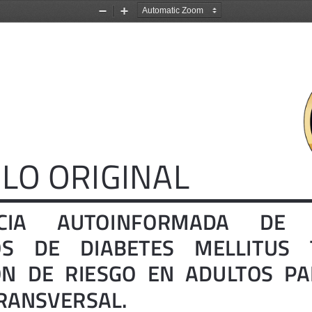
Zoom
Zoom
Out
In
LO ORIGINAL
      AUTOINFORMADA      DE     
  DE    DIABETES    MELLITUS    TIP
N  DE  RIESGO  EN  ADULTOS  PA
RANSVERSAL.