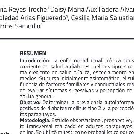
ria Reyes Troche
Daisy María Auxiliadora Alva
1 
oledad Arias Figueredo
, Cesilia Maria Salusti
1
arrios Samudio
1
RESUMEN
Introducción
:  La  enfermedad  renal  crónica  con
creciente  de  saludLa  diabetes  mellitus  tipo  2  r
ma  creciente  de  salud  pública,  especialmente  en 
medios. Su curso inicialmente asintomático, el sub
fluencia de factores familiares y conductuales res
de  evaluar  síntomas  sugestivos  y  percepción  de  
adulta general.
Objetivo
:  Determinar  la  prevalencia  autoinforma
gestivos de diabetes mellitus tipo 2 y la percepci
tos paraguayos.
Metodología
: Estudio observacional, prospectivo, 
te  transversal  realizado  en  adultos  paraguayos
online. Se utilizó muestreo no probabilístico por c
encia
: