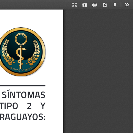
Current
Presentation
Open
Print
Download
Too
View
Mode
 SÍNTOMAS      
O    2    Y    
RAGUAYOS:  