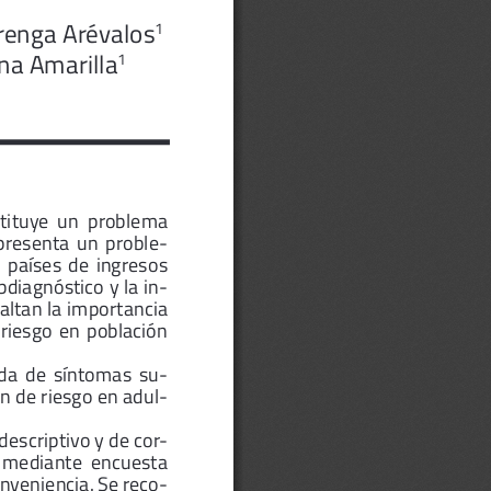
renga Arévalos
1 
ana Amarilla
1
stituye  un  problema  
epresenta  un  proble
-
 países  de  ingresos  
diagnóstico y la in
-
altan la importancia 
riesgo  en  población  
da  de  síntomas  su
-
ón de riesgo en adul
-
descriptivo y de cor
-
  mediante  encuesta  
onveniencia. Se reco
-