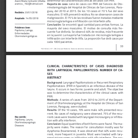
Aramí María Centurión Villalba
Reporte  de  caso:  
serie  de  casos  con  PRR  del  Servicio  de  Oto
-
aramicv_192@hotmail.com
rrinolaringología del Hospital de Clínicas de San Lorenzo, Para
-
guay,  del  2010  al  2015.  De  los  10  casos  el  70  %  fue  del  sexo  
Recibido
: 20/01/2018
masculino. El 40% presentó recidiva. No se observaron casos de 
malignización. El 75 % de las recidivas fueron tratadas mediante 
Aceptado
: 14/05/2018
microcirugía laríngea e infiltración con Interferón alfa. 
Conclusión: 
Se encontró igual cantidad para ambas formas. La 
Palabras clave:
mayoría  del  sexo  masculino.  El  motivo  de  consulta  más  fre
-
Papiloma, Laringe, 
cuente fue disfonía. Se observó 40% de recidiva, más frecuente 
Enfermedades 
en la juvenil. La mayoría fue tratada con microcirugía laríngea e 
Otorrinolaringológicas
Infiltración con Interferón Alfa. La proporción fue de 8 casos por 
cada 1000 pacientes.
33
©2018 Vol 2. N°1. DM, Discover Medicine. Todos los derechos reservados.
CLINICAL   CHARACTERISTICS   OF   CASES   DIAGNOSED   
WITH  LARYNGEAL  PAPILLOMATOSIS:  NUMBER  OF  CA
-
SES
ABSTRACT
Background
: Laryngeal Papillomatosis or Recurrent Respiratory 
Papillomatosis  (PRR in Spanish) is an infectious disease of the 
larynx. It occurs in two forms: juvenile and adult. The objective 
was  to  determine  the  characteristics  of  the  clinical  cases  with  
PRR. 
Methods
: A series of cases from 2010 to 2015 of the Depart
-
ment of Otorhinolaryngology at the Hospital de Clínicas of San 
Lorenzo, Paraguay, were studied. 
Results
: Of the 10 cases, 70% were male. 40% presented recu
-
rrent. No cases of malignancy were observed. 75% of the recu
-
rrent cases were treated with laryngeal microsurgery or infiltra
-
Key words:
Papilloma, Larynx, 
tion with alfa interferon.
Otorhinolaryngologic 
Conclusion
: Equal quantities of both forms were found. The ma
-
Diseases
jority  were  males.  The  reason  for  consultation  mostly  was  for  
dysphonia  (hoarseness).  It  was  observed  that  40%  were  recu
-
rrent,  more  frequent  in  juvenile.  Most  were  treated  with  lary
-
ngeal microsurgery or infiltration with alfa interferon. The pro
-