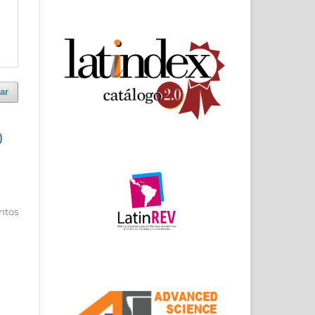
ar
)
entos