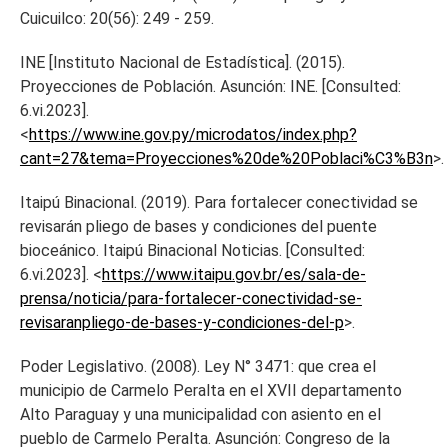
Cuicuilco: 20(56): 249 - 259.
INE [Instituto Nacional de Estadística]. (2015).
Proyecciones de Población. Asunción: INE. [Consulted:
6.vi.2023].
<
https://www.ine.gov.py/microdatos/index.php?
cant=27&tema=Proyecciones%20de%20Poblaci%C3%B3n
>.
Itaipú Binacional. (2019). Para fortalecer conectividad se
revisarán pliego de bases y condiciones del puente
bioceánico. Itaipú Binacional Noticias. [Consulted:
6.vi.2023]. <
https://www.itaipu.gov.br/es/sala-de-
prensa/noticia/para-fortalecer-conectividad-se-
revisaranpliego-de-bases-y-condiciones-del-p
>.
Poder Legislativo. (2008). Ley N° 3471: que crea el
municipio de Carmelo Peralta en el XVII departamento
Alto Paraguay y una municipalidad con asiento en el
pueblo de Carmelo Peralta. Asunción: Congreso de la