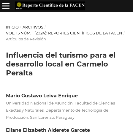
INICIO
/
ARCHIVOS
/
VOL. 15 NÚM. 1 (2024): REPORTES CIENTÍFICOS DE LA FACEN
/
Artículos de Revisión
Influencia del turismo para el
desarrollo local en Carmelo
Peralta
Mario Gustavo Leiva Enrique
Universidad Nacional de Asunción, Facultad de Ciencias
Exactas y Naturales, Departamento de Tecnología de
Producción, San Lorenzo, Paraguay
Eliane Elizabeth Alderete Garcete