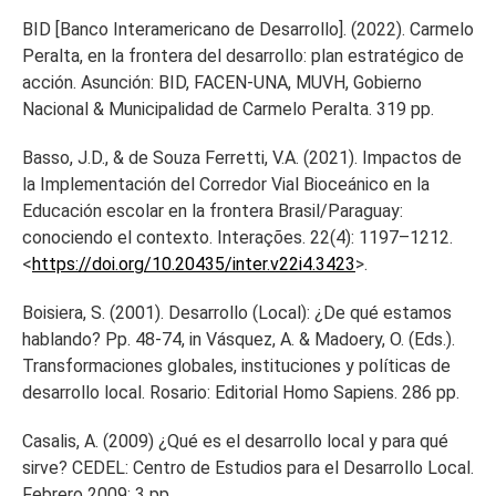
BID [Banco Interamericano de Desarrollo]. (2022). Carmelo
Peralta, en la frontera del desarrollo: plan estratégico de
acción. Asunción: BID, FACEN-UNA, MUVH, Gobierno
Nacional & Municipalidad de Carmelo Peralta. 319 pp.
Basso, J.D., & de Souza Ferretti, V.A. (2021). Impactos de
la Implementación del Corredor Vial Bioceánico en la
Educación escolar en la frontera Brasil/Paraguay:
conociendo el contexto. Interações. 22(4): 1197–1212.
<
https://doi.org/10.20435/inter.v22i4.3423
>.
Boisiera, S. (2001). Desarrollo (Local): ¿De qué estamos
hablando? Pp. 48-74, in Vásquez, A. & Madoery, O. (Eds.).
Transformaciones globales, instituciones y políticas de
desarrollo local. Rosario: Editorial Homo Sapiens. 286 pp.
Casalis, A. (2009) ¿Qué es el desarrollo local y para qué
sirve? CEDEL: Centro de Estudios para el Desarrollo Local.
Febrero 2009: 3 pp.