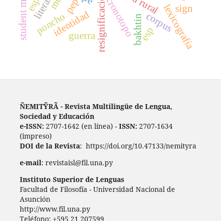
student motivation
resignificación
cronotopo
lexicografía
sign
identidad
corpus
poncho
bakhtin
esp
guerra
ÑEMITỸRÃ - Revista Multilingüe de Lengua,
Sociedad y Educación
e-ISSN:
2707-1642 (en línea) -
ISSN:
2707-1634
(impreso)
DOI de la Revista
: https://doi.org/10.47133/nemityra
e-mail
: revistaisl@fil.una.py
Instituto Superior de Lenguas
Facultad de Filosofía - Universidad Nacional de
Asunción
http://www.fil.una.py
Teléfono: +595 21 207599