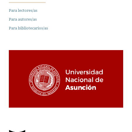
Para lectores/as
Para autores/as
Para bibliotecarios/as