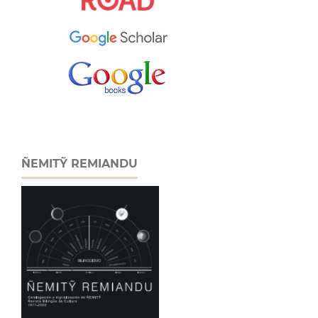
ÑEMITỸ REMIANDU