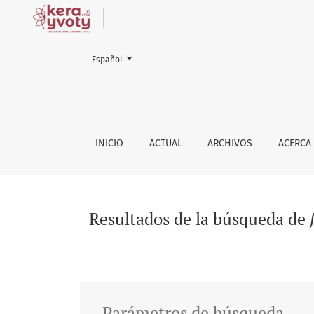
Cambiar el idioma. El actual es:
Español
Buscar
INICIO
ACTUAL
ARCHIVOS
ACERCA
Resultados de la búsqueda de
Parámetros de búsqueda