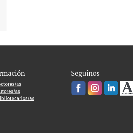
ormación
Seguinos
ectores/as
utores/as
ibliotecarios/as