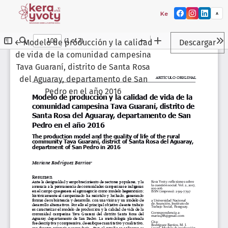
Kera yvoty: reflexione
A
Volver a los detalles del artículo
←
Modelo de producción y la calidad
Descargar
de vida de la comunidad campesina
Tava Guaraní, distrito de Santa Rosa
del Aguaray, departamento de San
Pedro en el año 2016