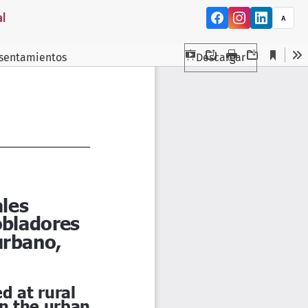
l
A
 asentamientos
Descargar