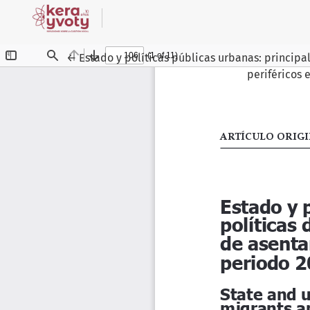
Volver a los detalles del artículo
←
Estado y políticas públicas urbanas: principa
periféricos 