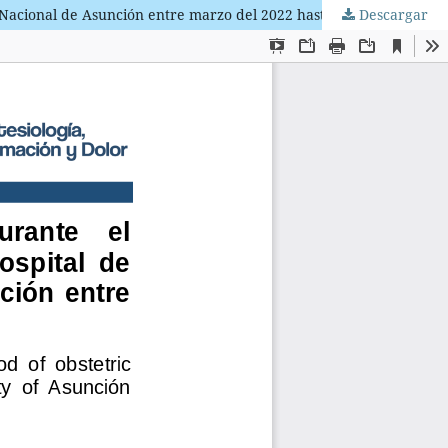
Descargar
Tasa de complicaciones anestésicas durante el intraoperatorio cirugías obstétricas en el Hospital de Clínicas de la Universidad Nacional de Asunción entre marzo del 2022 hasta febrero del 2023.