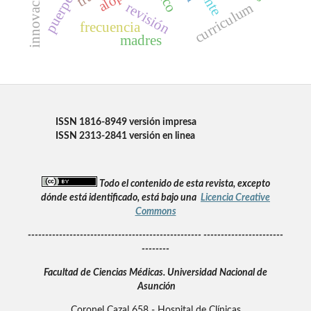
puerperio
revisión
curriculum
frecuencia
madres
ISSN 1816-8949 versión impresa
ISSN 2313-2841 versión en linea
Todo el contenido de esta revista, excepto
dónde está identificado, está bajo una
Licencia Creative
Commons
-------------------------------------------------- -----------------------
--------
Facultad de Ciencias Médicas.
Universidad Nacional de
Asunción
Coronel Cazal 658 - Hospital de Clínicas