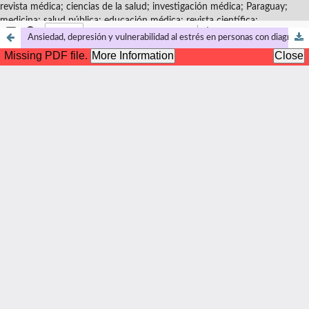
revista médica; ciencias de la salud; investigación médica; Paraguay;
medicina; salud pública; educación médica; revista científica;
Ansiedad, depresión y vulnerabilidad al estrés en personas con diagnóstico de artritis reumatoidea: un estudio exploratorio del Hospital de Clínicas de la Universidad Nacional de Asunción